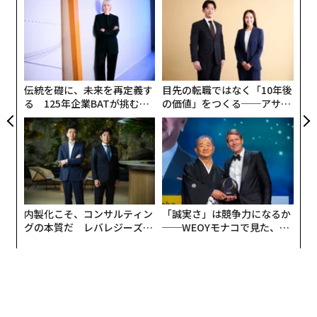
「
3
C
“
る
シ
グ
伝統を礎に、未来を再定義す
目先の転職ではなく「10年後
る 125年企業BATが挑むス
の価値」をつくる──アサイ
モークレスな未来
ンの長期伴走型支援とは
内製化こそ、コンサルティン
「誠実さ」は競争力になるか
グの本質だ レバレジーズが
──WEOYモナコで見た、く
実践する、次世代ファームの
ら寿司の経営哲学
全貌