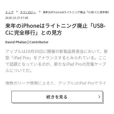
トップ
テクノロジー
来年のiPhoneはライトニング廃止「USB-Cに完全移行
2018.10.27 07:00
来年のiPhoneはライトニング廃止「USB-
Cに完全移行」との見方
David Phelan | Contributor
アップルは10月30日に開催の新製品発表会において、新
型「iPad Pro」をアナウンスするとみられている。ここ
で話題となっているのが、新たなiPad Proの充電ケーブ
ルについてだ。
複数のリーク情報によると、アップルはiPad Proでライ
トニングポートを廃止し、USB-Cポートへ移行するとさ
れている。確度の高いリーク情報で知られる、アナリス
続きを見る
トのミンチー・クオ（郭明錤）も今年9月、新型iPad Pr
oがUSB-Cに対応すると述べていた。