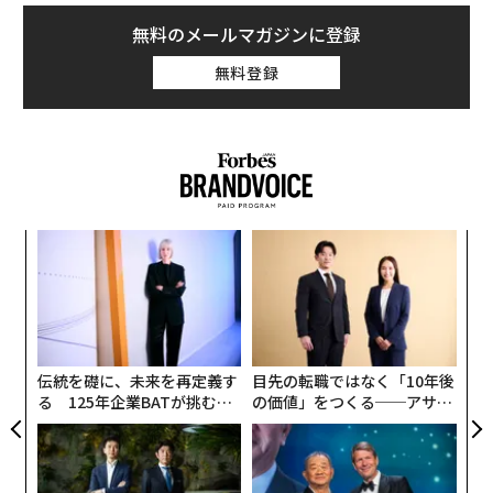
USB-Cポートのメリットの一つには、4K動画の出力が可
無料のメールマガジンに登録
能になることがあげられている。ニュースサイト「MacR
無料登録
umor」もこの件を伝えていたが、「The Verge」のJon
Porter記者は別の理由を示唆している。
「
3
C
“
る
シ
グ
伝統を礎に、未来を再定義す
目先の転職ではなく「10年後
る 125年企業BATが挑むス
の価値」をつくる──アサイ
モークレスな未来
ンの長期伴走型支援とは