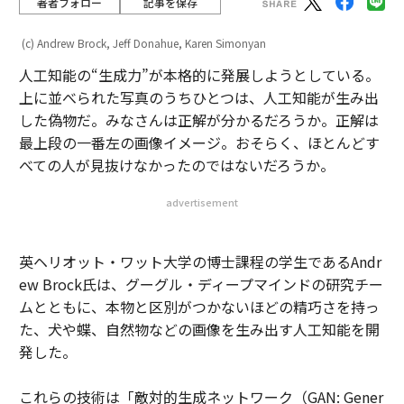
著者フォロー
記事を保存
(c) Andrew Brock, Jeff Donahue, Karen Simonyan
人工知能の“生成力”が本格的に発展しようとしている。
上に並べられた写真のうちひとつは、人工知能が生み出
した偽物だ。みなさんは正解が分かるだろうか。正解は
最上段の一番左の画像イメージ。おそらく、ほとんどす
べての人が見抜けなかったのではないだろうか。
advertisement
英ヘリオット・ワット大学の博士課程の学生であるAndr
ew Brock氏は、グーグル・ディープマインドの研究チー
ムとともに、本物と区別がつかないほどの精巧さを持っ
た、犬や蝶、自然物などの画像を生み出す人工知能を開
発した。
これらの技術は「敵対的生成ネットワーク（GAN: Gener