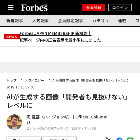
会員登録
ログイン
新着記事
人気記事
会員限定記事
カテゴリ
連載
コ
Forbes JAPAN MEMBERSHIP 新機能｜
NEWS
記事ページ内の広告表示を最小限にしました
トップ
テクノロジー
AIが生成する画像「開発者も見抜けない」レベルに
2018.10.10 07:00
AIが生成する画像「開発者も見抜けない」
レベルに
河 鐘基（ハ・ジョンギ） | Official Columni
st
ロボットやIoTの専門メディア「ロボティア」代表