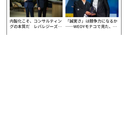
内製化こそ、コンサルティン
「誠実さ」は競争力になるか
グの本質だ レバレジーズが
──WEOYモナコで見た、く
実践する、次世代ファームの
ら寿司の経営哲学
全貌
編集＝上田裕資
2026年9月号発売中
最新号の購入はこちらから