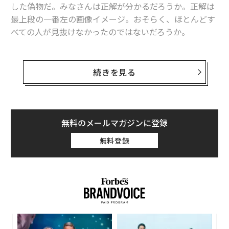
した偽物だ。みなさんは正解が分かるだろうか。正解は
最上段の一番左の画像イメージ。おそらく、ほとんどす
べての人が見抜けなかったのではないだろうか。
英ヘリオット・ワット大学の博士課程の学生であるAndr
ew Brock氏は、グーグル・ディープマインドの研究チー
続きを見る
ムとともに、本物と区別がつかないほどの精巧さを持っ
た、犬や蝶、自然物などの画像を生み出す人工知能を開
発した。
無料のメールマガジンに登録
これらの技術は「敵対的生成ネットワーク（GAN: Gener
無料登録
ative adversarial networks）」をベースにしたものだ。
端的に説明するならば、「騙すAI」と「見抜くAI」を競
争させ、より本物に近い対象（ここでは画像やイメー
ジ）を生み出す技術である。人工知能関連のさまざまな
イシュー中でも、昨今、特に注目が集まる分野である。
今年6月、フェイスブックのAI開発者であるYann Lecun
〜
氏も、GANは非常に重要な技術と言及したことがある。