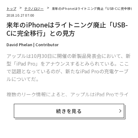
動物以外の生物画像を完全に生成するまでにいたってい
トップ
テクノロジー
来年のiPhoneはライトニング廃止「USB-Cに完全移行
ない。BigGANがあらゆる画像を完ぺきに生成するため
2018.10.27 07:00
には、いましばらく時間が必要ということになりそう
来年のiPhoneはライトニング廃止「USB-
だ。
Cに完全移行」との見方
GANは画像だけでなく、動画や音声の生成にも応用でき
David Phelan | Contributor
ると考えられる。いずれインスタグラムなどに掲載され
アップルは10月30日に開催の新製品発表会において、新
る「リア充写真」もしくは「パリピ動画」が、簡単に人
型「iPad Pro」をアナウンスするとみられている。ここ
工知能でつくれる時代がくるかもしれない。
で話題となっているのが、新たなiPad Proの充電ケーブ
ルについてだ。
冗談はさておき、写真や動画には、人物や現場に接した
証拠、つまり「真実を映す」という点に価値があった。
複数のリーク情報によると、アップルはiPad Proでライ
例えば、写真・ビデオジャーナリズムは、その真実とい
トニングポートを廃止し、USB-Cポートへ移行するとさ
う価値によって支えられてきた最たるものだろう。
れている。確度の高いリーク情報で知られる、アナリス
続きを見る
トのミンチー・クオ（郭明錤）も今年9月、新型iPad Pr
しかし、GANなど関連技術が発達すれば、写真や動画に
oがUSB-Cに対応すると述べていた。
真実を求めることは不可能になる。何を持って真実とす
るか。人工知能時代には、存在を証明する新しい技術や