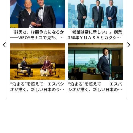
織
う
〈7
Brock氏ら研究チームは、開発したシステムに対して
T
ャ
「BigGAN」という名前をつけている。研究者たちは、
ト
自らが開発した人工知能に「犬」など特定のキーワード
リア
「誠実さ」は競争力になるか
「老舗は常に新しい」。創業
UM
ともに、2千枚ほどの写真を与え学習させ、その後、新
──WEOYモナコで見た、く
360年ＹＵＡＳＡとカクシン
しい画像を生み出すようにした。
ら寿司の経営哲学
CEO田尻望が語る、AIを超え
る人の価値
興味深いのは、新しく生み出されたイメージについて、
開発者であるBrock氏ですらもはや見抜くことができな
かったという点だ。BigGANは、犬以外にも、「ジャガ
ー」や「熊」の写真を生成したが、Brock氏はそれらを
“泊まる”を超えて─エスパシ
“泊まる”を超えて──エスパ
「グーグル検索」で収集した素材だと錯覚したという。
オが描く、新しい日本のラグ
シオが描く、新しい日本のラ
開発者ですら見破れない画像を生み出すAIというのは、
ジュアリー（中編）
グジュアリー（前編）
なんだか頼もしくもあり、恐ろしくもある。
とはいえ、BigGANもまだまだ完璧ではない。足が14本
あるクモのイメージ（クモは8本足）や、植物と猫が融
合した新生物の画像イメージを生み出したりと、特定の