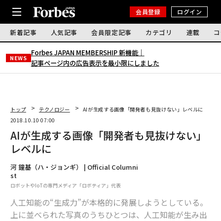
会員登録
ログイン
新着記事
人気記事
会員限定記事
カテゴリ
連載
コ
Forbes JAPAN MEMBERSHIP 新機能｜
NEWS
記事ページ内の広告表示を最小限にしました
トップ
テクノロジー
AIが生成する画像「開発者も見抜けない」レベルに
2018.10.10 07:00
AIが生成する画像「開発者も見抜けない」
レベルに
河 鐘基（ハ・ジョンギ） | Official Columni
st
ロボットやIoTの専門メディア「ロボティア」代表
人工知能の“生成力”が本格的に発展しようとしている。
上に並べられた写真のうちひとつは、人工知能が生み出