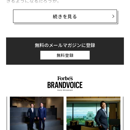
きるようになるだろうか。
ヴェルサーチの画像共有サービス、インスタグラムのア
続きを見る
カウントには、1400万人以上のフォロワーがいる。そし
て、米調査機関ピュー・リサーチ・センターによると、
インスタグラムのユーザーは43％が黒人だ。ヴェルサー
チの黒人消費者への直接的な影響力は大きいと考えられ
無料のメールマガジンに登録
る。
無料登録
また、米ビジネスニュース・サイトのカルチャーバンク
ス（CultureBanx）によれば、ファッションの世界で最
も大きな影響力を持つようになっているのは、ラッパー
たちだ。ヴェルサーチはこれまでに、ラッパーの2チェ
インズとのコラボレーションによってスニーカー「チェ
パ
ーン リアクション」を発表するなどしている。世界全体
技
でのスニーカーの売上高は昨年、10％増加し、40億ドル
無
「
を超えている。
防
─
ら