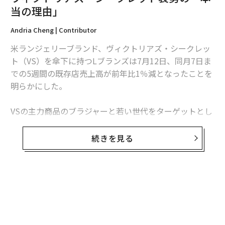
当の理由」
Andria Cheng | Contributor
米ランジェリーブランド、ヴィクトリアズ・シークレッ
ト（VS）を傘下に持つLブランズは7月12日、同月7日ま
での5週間の既存店売上高が前年比1％減となったことを
編集＝木内涼子
明らかにした。
VSの主力商品のブラジャーと若い世代をターゲットとし
2026年9月号発売中
たブランド、ピンク（Pink）の売り上げが低迷している
ことが、美容製品の販売が上げた利益を相殺した形とな
続きを見る
った。
最新号の購入はこちらから
VSの既存店売上高は2016年以降、ほぼ一貫して減少を
メンバーシップに登録する
続けてきた。米国とカナダで展開する約1200店舗（6月
末時点）の既存店売上高は同期、6％減となっている。
一方、ボディーケア製品や雑貨などを扱うバス＆ボディ
ワークス（Bath＆Body Works）はVSより小規模なが