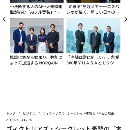
〜決断する人のAI〜大規模組
“泊まる”を超えて──エスパ
織が挑む「AIフル実装」“使
シオが描く、新しい日本のラ
う”企業から“動く”企業へ【N
グジュアリー（前編）
TTドコモビジネス×PwC】
挑戦は個から始まり、共創に
「老舗は常に新しい」。創業
よって加速する NORQAIN JA
360年ＹＵＡＳＡとカクシン
PAN 特別座談会
CEO田尻望が語る、AIを超え
る人の価値
トップ
ビジネス
ヴィクトリアズ・シークレット衰勢の「本当の理由」
2018.07.13 17:30
ヴィクトリアズ・シークレット衰勢の「本