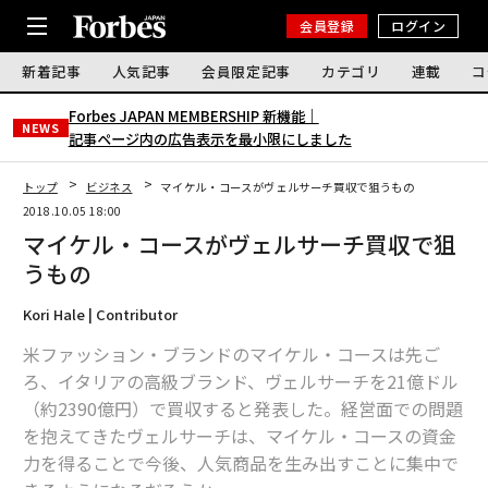
会員登録
ログイン
新着記事
人気記事
会員限定記事
カテゴリ
連載
コ
Forbes JAPAN MEMBERSHIP 新機能｜
NEWS
記事ページ内の広告表示を最小限にしました
トップ
ビジネス
マイケル・コースがヴェルサーチ買収で狙うもの
2018.10.05 18:00
マイケル・コースがヴェルサーチ買収で狙
うもの
Kori Hale | Contributor
米ファッション・ブランドのマイケル・コースは先ご
ろ、イタリアの高級ブランド、ヴェルサーチを21億ドル
（約2390億円）で買収すると発表した。経営面での問題
を抱えてきたヴェルサーチは、マイケル・コースの資金
力を得ることで今後、人気商品を生み出すことに集中で