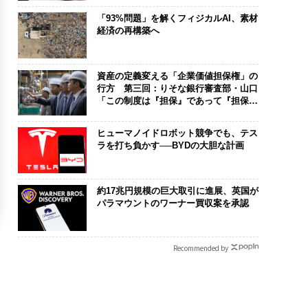
「93%問題」を解くフィジカルAI、素材
経済の再構築へ
資産の定義変える「企業価値担保権」の
行方 第三回：りそな銀行審査部・山口
「この制度は『担保』であって『担保』
じゃない。運命共同体のツールだ」
ヒューマノイドロボット競争でも、テス
ラを打ち負かす──BYDの大胆な計画
約17兆円規模の巨大取引に進展、英国が
パラマウントのワーナー買収案を承認
Recommended by