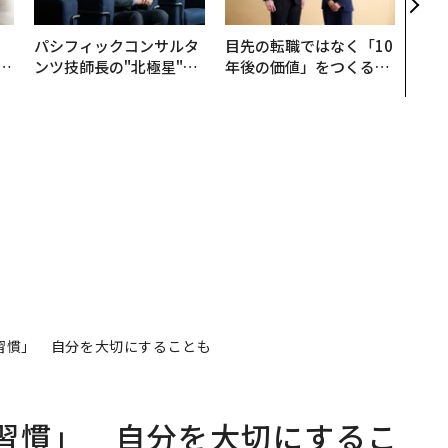
、
パシフィックコンサルタ
目先の転職ではなく「10
が
ンツ技師長の"北極星"。
年後の価値」をつくる─
」
災害への無力感を乗り越
─アサインの長期伴走型
え見つけた、防災一筋20
支援とは
年の答え
習慣」 自分を大切にすることも
習慣」 自分を大切にするこ