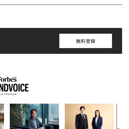
無料登録
「コ
果を左
E」
「挑