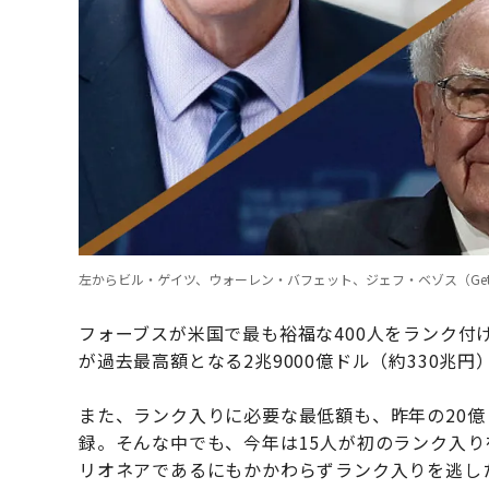
左からビル・ゲイツ、ウォーレン・バフェット、ジェフ・ベゾス（Getty 
フォーブスが米国で最も裕福な400人をランク付
が過去最高額となる2兆9000億ドル（約330兆
また、ランク入りに必要な最低額も、昨年の20億
録。そんな中でも、今年は15人が初のランク入り
リオネアであるにもかかわらずランク入りを逃した