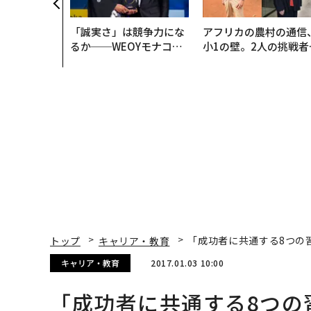
「誠実さ」は競争力にな
アフリカの農村の通信
るか──WEOYモナコで
小1の壁。2人の挑戦者
見た、くら寿司の経営哲
手にした「次なる武器
学
トップ
キャリア・教育
「成功者に共通する8つの
キャリア・教育
2017.01.03 10:00
「成功者に共通する8つの