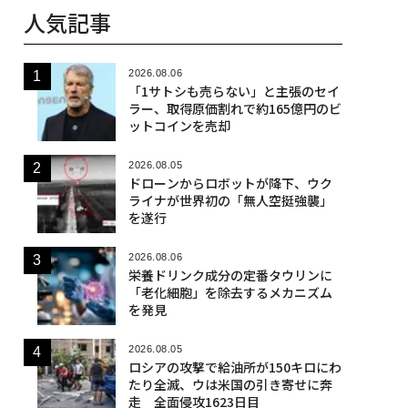
人気記事
2026.08.06
「1サトシも売らない」と主張のセイ
ラー、取得原価割れで約165億円のビ
ットコインを売却
2026.08.05
ドローンからロボットが降下、ウク
ライナが世界初の「無人空挺強襲」
を遂行
2026.08.06
栄養ドリンク成分の定番タウリンに
「老化細胞」を除去するメカニズム
を発見
2026.08.05
ロシアの攻撃で給油所が150キロにわ
たり全滅、ウは米国の引き寄せに奔
走 全面侵攻1623日目