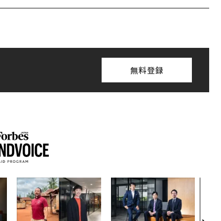
無料登録
「誠
るか
見た
学