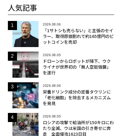
人気記事
2026.08.06
「1サトシも売らない」と主張のセイ
ラー、取得原価割れで約165億円のビ
ットコインを売却
2026.08.05
ドローンからロボットが降下、ウク
ライナが世界初の「無人空挺強襲」
を遂行
2026.08.06
栄養ドリンク成分の定番タウリンに
「老化細胞」を除去するメカニズム
を発見
2026.08.05
ロシアの攻撃で給油所が150キロにわ
たり全滅、ウは米国の引き寄せに奔
走 全面侵攻1623日目