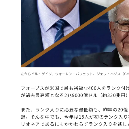
左からビル・ゲイツ、ウォーレン・バフェット、ジェフ・ベゾス（Getty 
フォーブスが米国で最も裕福な400人をランク付
が過去最高額となる2兆9000億ドル（約330兆
また、ランク入りに必要な最低額も、昨年の20億
録。そんな中でも、今年は15人が初のランク入り
リオネアであるにもかかわらずランク入りを逃した