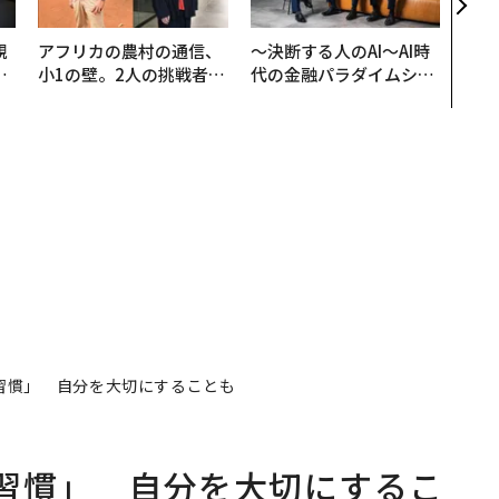
規
アフリカの農村の通信、
〜決断する人のAI〜AI時
実
小1の壁。2人の挑戦者が
代の金融パラダイムシフ
動
手にした「次なる武器」
ト、「超個別化」の核心
モ
【MUFG×ウェルスナビ
×PwC】
習慣」 自分を大切にすることも
習慣」 自分を大切にするこ