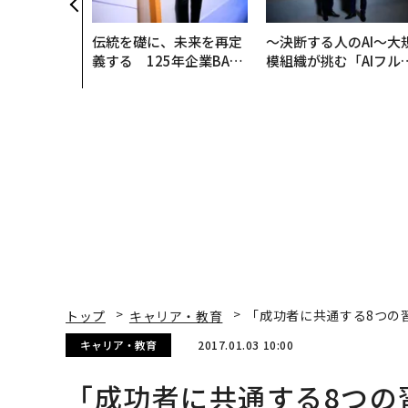
伝統を礎に、未来を再定
〜決断する人のAI〜大
義する 125年企業BAT
模組織が挑む「AIフル
が挑むスモークレスな未
装」“使う”企業から“
来
く”企業へ【NTTドコ
ビジネス×PwC】
トップ
キャリア・教育
「成功者に共通する8つの
キャリア・教育
2017.01.03 10:00
「成功者に共通する8つの