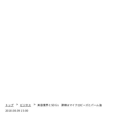
編集＝上田裕資
2026年9月号発売中
最新号の購入はこちらから
メンバーシップに登録する
関連記事
トップ
ビジネス
美容業界とSDGs 課題はマイクロビーズとパーム油
宇宙で生まれた「未知の鉱物」がロシアの隕石から発見
2018.08.09 15:00