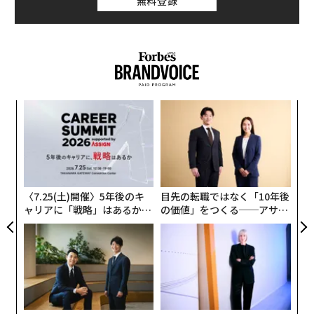
無料登録
ロビーズ」の問題がある。
マイクロビーズというは、洗顔などに入っている「スク
ラブ」と呼ばれるもので、自然由来の原料からではな
く、超微粒子のプラスチックでつくられている（植物由
来のものもある）。これを顔や体に塗布して洗うと、毛
“
穴の汚れや古い角質がとれ、爽快感が得られるのであ
シ
る。
グ
パ
技
しかし、マイクロビーズはプラスチック製だから自然に
無
は帰らない。超微粒子のため、使用後には水道管を詰ま
防
〈7.25(土)開催〉5年後のキ
目先の転職ではなく「10年後
らせることなく排水溝に流れていくが、やがて海にたど
ャリアに「戦略」はあるか。
の価値」をつくる──アサイ
り着き、イワシのような小魚が食べてしまう。あまりに
トップエグゼクティブのキャ
ンの長期伴走型支援とは
小さいため、浮遊していていもまったく気づかれず放置
リアに触れる1日│CAREER S
UMMIT 2026
されてしまうが、少しずつ集まってくると、港の隅など
に固まって浮遊していたりする。
スターバックスがプラスチック製のストローを店頭から