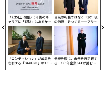
技
無
防
〈7.25(土)開催〉5年後のキ
目先の転職ではなく「10年後
ャリアに「戦略」はあるか。
の価値」をつくる──アサイ
トップエグゼクティブのキャ
ンの長期伴走型支援とは
リアに触れる1日│CAREER S
UMMIT 2026
「コンディション」が成果を
伝統を礎に、未来を再定義す
左右する――「BAKUNE」のTEN
る 125年企業BATが挑むス
TIALが支える「挑戦者の明
モークレスな未来
日」