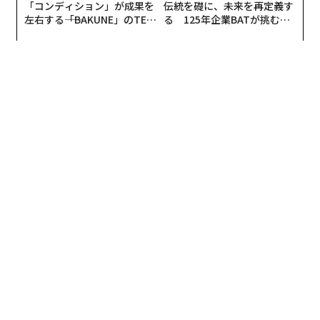
「コンディション」が成果を
伝統を礎に、未来を再定義す
排除する
左右する――「BAKUNE」のTEN
る 125年企業BATが挑むス
など、このプラスチックの問題は世界的にもクローズア
TIALが支える「挑戦者の明
モークレスな未来
ップされているが、「マイクロビーズ」問題も、美容業
日」
界では、改善必須の社会的課題として毎回議論されてお
り、日本でも排除の動きが出始めている。
消費者はRSPOマークの確認を
さて、マイクロビーズと並んで、美容業界には改善する
動きのある環境問題がもうひとつある。パーム油問題
だ。パーム油というのは、アブラヤシというヤシの木か
らできる油だが、この油に対して世界が注視し始めてい
る。
美容業界では、化粧品や石鹸などにこのパーム油が使わ
れているが、「植物油脂」という名称でマーガリンやク
ッキー、カップラーメンなど食品にも大量に使われてい
る。食品のパッケージ裏の成分表示に「植物油脂」と表