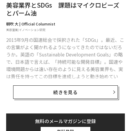
美容業界とSDGs 課題はマイクロビーズ
世界初「宇宙ゴミを網でキャッチ」した英国研究者たち
とパーム油
iOS 12で相次ぐ「バッテリーが持たない」の声、対応策は？
朝吹 大 | Official Columnist
美容室業/イノベーション研究
太陽系で「最もくさい惑星」天王星の衝撃の事実
2015年9月の国連総会で採択された「SDGs」。最近、こ
自覚のない二日酔いに要注意、脳の回復力は想像以上に弱かった
の言葉がよく聞かれるようになってきたのではないだろ
うか。英語の「Sustainable Development Goals」の略
で、日本語で言えば、「持続可能な開発目標」。国連や
環境問題からは遠い存在のように見える美容業界も、実
advertisement
は責任を持ってこの目標を達成しようと動き始めてい
る。
続きを見る
SDGsには、持続可能な開発のための17のグローバル目
標と169のターゲット（達成基準）があり、環境問題や
人権問題はもちろんのこと、健康医療や働き方改革など
もこのなかに含まれてくる。環境問題について言えば、
無料のメールマガジンに登録
以前、このコラムでも触れたが、美容業界には「マイク