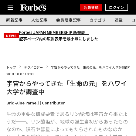
会員登録
ログイン
新着記事
人気記事
会員限定記事
カテゴリ
連載
コ
Forbes JAPAN MEMBERSHIP 新機能｜
NEWS
記事ページ内の広告表示を最小限にしました
トップ
テクノロジー
宇宙からやってきた「生命の元」をハワイ大学が調査中
2018.10.07 10:00
宇宙からやってきた「生命の元」をハワイ
大学が調査中
Brid-Aine Parnell | Contributor
生命の重要な構成要素であるリン酸塩は宇宙から来たよ
うだ──。リン酸塩が、地球の誕生当初からあったもの
なのか、隕石や彗星によってもたらされたものなのか