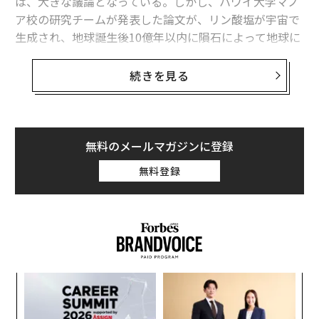
は、大きな議論となっている。しかし、ハワイ大学マノ
ア校の研究チームが発表した論文が、リン酸塩が宇宙で
生成され、地球誕生後10億年以内に隕石によって地球に
もたらされたことを示す有力な証拠を示している。
続きを見る
リン酸塩と二リン酸は分子生物学において不可欠な2大
要素だ。遺伝子情報を含む染色体の主要な構成要素であ
り、リン酸塩と二リン酸がないと自己複製ができなくな
る。
無料のメールマガジンに登録
無料登録
「リン酸塩は地球上では生命にとって有害な物質だ」と
論文の筆頭著者のAndrew Turnerは英科学誌「Nature C
ommunications」で発表した声明の中で述べている。
“
シ
グ
パ