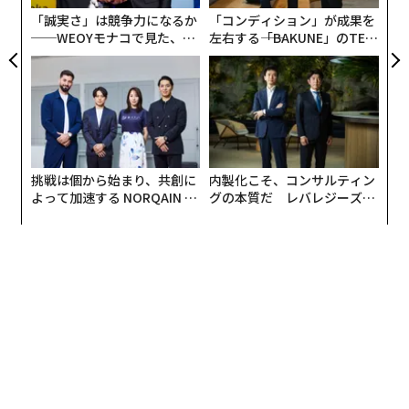
が
「誠実さ」は競争力になるか
「コンディション」が成果を
──WEOYモナコで見た、く
左右する――「BAKUNE」のTEN
ら寿司の経営哲学
TIALが支える「挑戦者の明
日」
挑戦は個から始まり、共創に
内製化こそ、コンサルティン
よって加速する NORQAIN JA
グの本質だ レバレジーズが
PAN 特別座談会
実践する、次世代ファームの
全貌