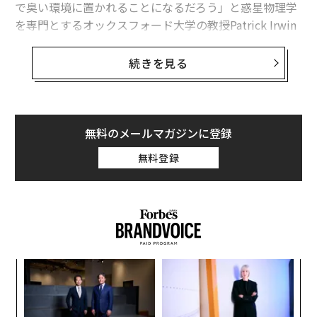
で臭い環境に置かれることになるだろう」と惑星物理学
謎の石「ユーパーライト」発見の米男性、探索ツアーも開催へ
を専門とするオックスフォード大学の教授Patrick Irwin
世界初「宇宙ゴミを網でキャッチ」した英国研究者たち
は言う。
続きを見る
収穫の秋「良質なブドウなくして、美味しいワインなし」
「しかし、大気はマイナス200℃でほとんどが水素やヘ
リウム、メタンでできているため、臭いを感じるまでも
タグ：
宇宙
なく死んでしまうはずだ」
無料のメールマガジンに登録
無料登録
advertisement
果を
ア
EN
の
明
た
「