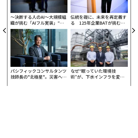
3
C
る
〜決断する人のAI〜大規模組
伝統を礎に、未来を再定義す
織が挑む「AIフル実装」“使
る 125年企業BATが挑むス
う”企業から“動く”企業へ【N
モークレスな未来
TTドコモビジネス×PwC】
パシフィックコンサルタンツ
なぜ“眠っていた環境技
技師長の"北極星"。災害への
術”が、下水インフラを変え
無力感を乗り越え見つけた、
たのか──産総研×月島JFE
防災一筋20年の答え
アクアソリューションの10年
編集＝上田裕資
2026年9月号発売中