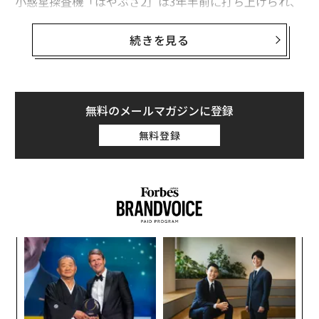
小惑星探査機「はやぶさ2」は3年半前に打ち上げられ、
2018年6月にリュウグウに到着した。そしてリュウグウ
の表面を解析したあと、9月22日に小型ローバ「MINERV
続きを見る
A-II1（ミネルバ・ツー・ワン）」を分離し、Rover-1Aと
Rover-1Bの2機を着陸させることに成功。分離直後にリ
ュウグウの表面をこれまでで最も高い解像度で撮影し
た。
無料のメールマガジンに登録
無料登録
2機の小型ローバにはホップで移動する特徴がある。ホ
ップでは最高15メートルまで跳び上がり、最長15分間も
空中にとどまることができる。
─レ
〜
込め
織
う
エ
T
設オ
が