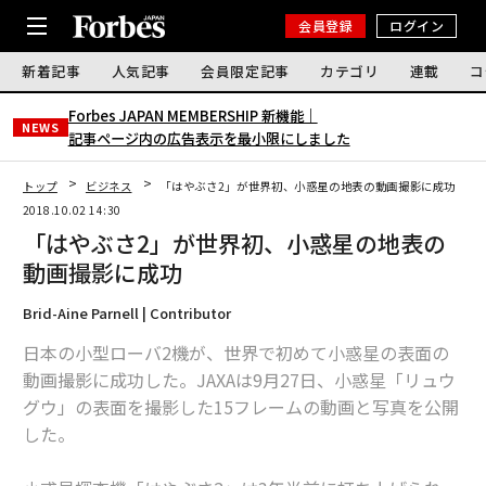
会員登録
ログイン
新着記事
人気記事
会員限定記事
カテゴリ
連載
コ
Forbes JAPAN MEMBERSHIP 新機能｜
NEWS
記事ページ内の広告表示を最小限にしました
トップ
ビジネス
「はやぶさ2」が世界初、小惑星の地表の動画撮影に成功
2018.10.02 14:30
「はやぶさ2」が世界初、小惑星の地表の
動画撮影に成功
Brid-Aine Parnell | Contributor
日本の小型ローバ2機が、世界で初めて小惑星の表面の
動画撮影に成功した。JAXAは9月27日、小惑星「リュウ
グウ」の表面を撮影した15フレームの動画と写真を公開
した。