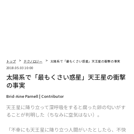
編集＝上田裕資
2026年9月号発売中
最新号の購入はこちらから
トップ
テクノロジー
太陽系で「最もくさい惑星」天王星の衝撃の事実
メンバーシップに登録する
2018.05.03 10:00
太陽系で「最もくさい惑星」天王星の衝撃
の事実
Brid-Aine Parnell | Contributor
関連記事
天王星に降り立って深呼吸をすると腐った卵の匂いがす
太陽系で「最もくさい惑星」天王星の衝撃の事実
ることが判明した（ちなみに空気はない）。
ステアリングを握りたい衝動 ついに日本に投入の｢Lexus ES」
「不幸にも天王星に降り立つ人間がいたとしたら、不快