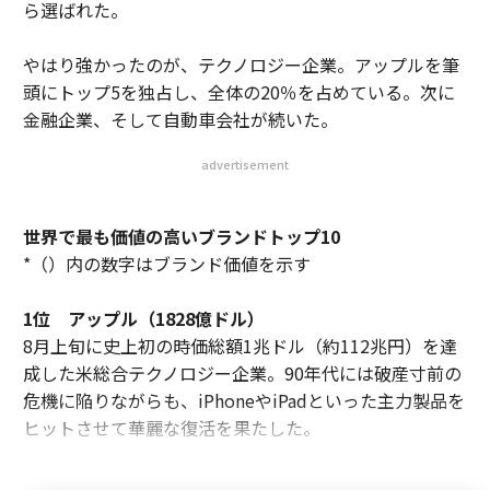
ら選ばれた。
メンバーシップに登録する
やはり強かったのが、テクノロジー企業。アップルを筆
頭にトップ5を独占し、全体の20％を占めている。次に
金融企業、そして自動車会社が続いた。
関連記事
advertisement
日本の危機管理意識が「世界の常識」からズレてる理由
世界で最も価値の高いブランドトップ10
2000円以下で絶品料理を堪能 世界の格安ミシュラン星店トップ10
*（）内の数字はブランド価値を示す
SUSHIに続き世界へ広がる日本の「おむすび」
1位
アップル（1828億ドル）
インスタグラムに溢れる「ヌード画像」が放置されている理由
8月上旬に史上初の時価総額1兆ドル（約112兆円）を達
成した米総合テクノロジー企業。90年代には破産寸前の
最年少は12歳起業家！ スーパー・ティーンエイジャー15人
危機に陥りながらも、iPhoneやiPadといった主力製品を
ヒットさせて華麗な復活を果たした。
タグ：
ボノ
デル／Dell
LEGO/レゴ
ニコン
shutterstock