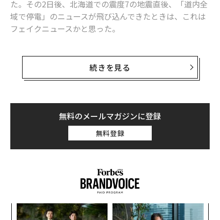
た。その2日後、北海道での震度7の地震直後、「道内全
域で停電」のニュースが飛び込んできたときは、これは
フェイクニュースかと思った。
あまりにも想定外の事態に、少しうろたえ過ぎではない
か。続けざまの天変地異に続く災害報道を受け、7年
続きを見る
前、1000年に一度の自然災害と、そのリスクを未然に回
避できなかった人災が重なり、甚大な被害を受けたこの
国がまたしてもの想いも抱いた。
無料のメールマガジンに登録
そもそも近代的なシステムに対する日本的な思考や習性
無料登録
が、2次災害を生んだのではないか。脆弱過ぎる。この
感慨とともに思い出したのが、1年以上“積ん読”状態に
あったナシーム・ニコラス・タレブ著の「反脆弱性」と
いう本だった。いざ紐解いてみると、＜不確実な世界を
生き延びる唯一の考え方＞とのオビ文の通り、極めて実
践的な「最強の啓蒙書」に違いないと確信した。
模組
な
“使
術