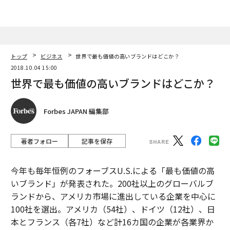
を与える前代未聞の事柄が生じやすくなっている。人間
がコントロールできない自然現象に加え、人為的な不確
実性が高まっている現代において、「反脆弱性」を身に
つけるべきだということだ。
トップ
ビジネス
世界で最も価値の高いブランドはどこか？
2018.10.04 15:00
次ページ ＞
関空に欠けていたもの
世界で最も価値の高いブランドはどこか？
1
2
Forbes JAPAN 編集部
文＝田中宏和
著者フォロー
記事を保存
今年も毎年恒例のフォーブスU.S.による「最も価値の高
2026年9月号発売中
いブランド」が発表された。200社以上のグローバルブ
ランドから、アメリカ市場に進出している企業を中心に
最新号の購入はこちらから
100社を選出。アメリカ（54社）、ドイツ（12社）、日
本とフランス（各7社）など計16カ国の企業が各業界か