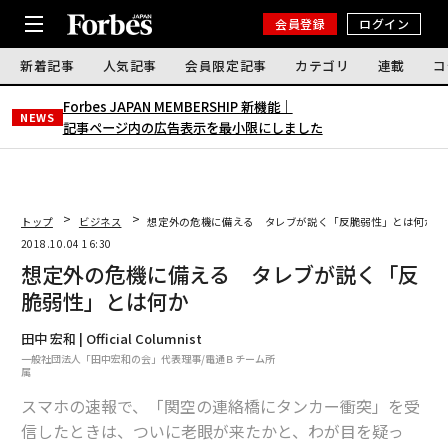
会員登録
ログイン
新着記事
人気記事
会員限定記事
カテゴリ
連載
コ
Forbes JAPAN MEMBERSHIP 新機能｜
NEWS
記事ページ内の広告表示を最小限にしました
トップ
ビジネス
想定外の危機に備える タレブが説く「反脆弱性」とは何か
2018.10.04 16:30
想定外の危機に備える タレブが説く「反
脆弱性」とは何か
田中 宏和 | Official Columnist
一般社団法人「田中宏和の会」代表理事/電通Ｂチーム所
属
スマホの速報で、「関空の連絡橋にタンカー衝突」を受
信したときは、ついに老眼が来たかと、わが目を疑っ