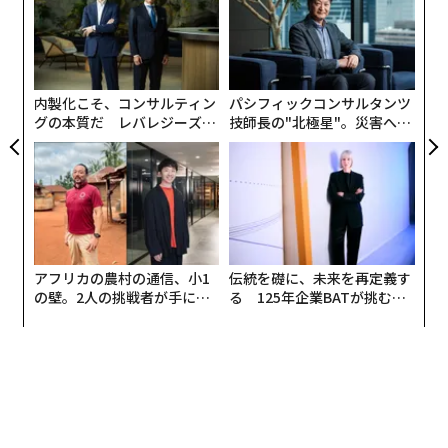
【N
た
〜
C】
ア
金
個
ェ
内製化こそ、コンサルティン
パシフィックコンサルタンツ
グの本質だ レバレジーズが
技師長の"北極星"。災害への
実践する、次世代ファームの
無力感を乗り越え見つけた、
全貌
防災一筋20年の答え
アフリカの農村の通信、小1
伝統を礎に、未来を再定義す
ナシーム・ニコラス・タレブ（2015年撮影、Getty Images）
の壁。2人の挑戦者が手にし
る 125年企業BATが挑むス
た「次なる武器」
モークレスな未来
この「反脆弱性」、同著者の前作「ブラック・スワン」
ほどは、版を重ねていない。理由は、本書に含まれる情
け容赦ない、痛快な批判をスルーしたいと考える人が多
いからではないかと思う。