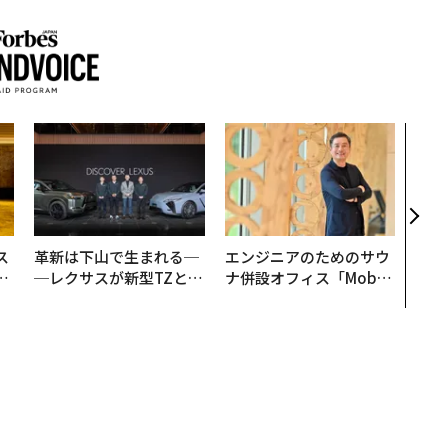
「誠
るか
見た
学
ス
革新は下山で生まれる─
エンジニアのためのサウ
日
─レクサスが新型TZとE
ナ併設オフィス「Mobiu
中
Sに込めた「DISCOVE
s Park」がオープン──
R」の哲学
タマディックが健康経営
を徹底する理由