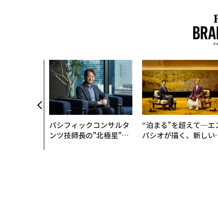
パシフィックコンサルタ
“泊まる”を超えて─エ
ンツ技師長の"北極星"。
パシオが描く、新しい
災害への無力感を乗り越
本のラグジュアリー（
え見つけた、防災一筋20
編）
年の答え