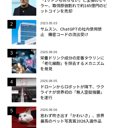
ラー、取得原価割れで約165億円のビ
ットコインを売却
2023.05.03
サムスン、ChatGPTの社内使用禁
止 機密コードの流出受け
2026.08.06
栄養ドリンク成分の定番タウリンに
「老化細胞」を除去するメカニズム
を発見
2026.08.05
ドローンからロボットが降下、ウク
ライナが世界初の「無人空挺強襲」
を遂行
2026.08.06
思わず吹き出す「かわいさ」、世界
最高のペット写真賞2026入選作品