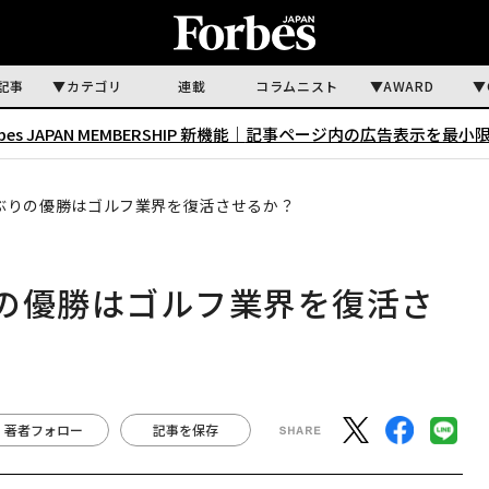
記事
カテゴリ
連載
コラムニスト
AWARD
rbes JAPAN MEMBERSHIP 新機能｜
記事ページ内の広告表示を最小
ぶりの優勝はゴルフ業界を復活させるか？
の優勝はゴルフ業界を復活さ
著者フォロー
記事を保存