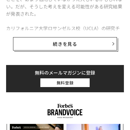
「成功者に共通する8つの習慣」 自分を大切にすることも
い。だが、そうした考えを変える可能性がある研究結果
が発表された。
あなたが時間を無駄にしている原因は？ 注意すべき7つの要素
カリフォルニア大学ロサンゼルス校（UCLA）の研究チ
グーグルが「安全でない」と警告する世界の有名サイト12
ームが米科学誌プロスワンに発表した論文によると、座
っていることは体の健康に悪影響を及ぼすだけでなく、
続きを見る
ウィンストン・チャーチル
バラク・オバマ
デル／Dell
タグ：
神経学的に見た健康リスクでもあるという。着座してい
ギャラップ
マツダ
コーチ
る時間が長い人は、記憶と関わる脳の領域に皮質の菲薄
（ひはく）化が見られ、その影響は強度の高い運動でも
相殺することができないと見られる。
無料のメールマガジンに登録
advertisement
無料登録
研究チームは、座っていることと運動、記憶形成に関わ
る内側側頭葉とその小領域の皮質の厚さの関係について
調べるため、45～75歳までの男女を対象に調査を行っ
た。参加者には過去1週間の平均着座時間について尋ね
たほか、強度が低、中、高レベルの運動をどの程度行っ
たかについても答えてもらった。
〜