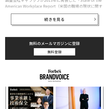
調査会社ギャラップが2013年に発表した「State of the
American Workplace Report（米国の職場の現状に関す
る報告書）」では、労働者の52％が完全に仕事を嫌って
いて、18％が仕事に打ち込めない状態だという驚きの結
続きを見る
果が出ている。
自分の仕事やキャリアを心から愛していれば、全てが変
わることもある。より幸福感を感じられ、仕事にも打ち
無料のメールマガジンに登録
込めるし、生産性も上がる。では、どうすればそうなれ
無料登録
るのか？ ここでは、キャリアで充実感を得る5つのポ
イントを紹介する。
〜
金
個
ア
ェ
の