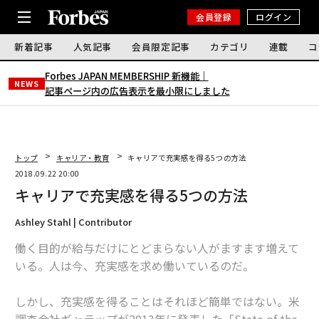
会員登録
ログイン
新着記事
人気記事
会員限定記事
カテゴリ
連載
コ
Forbes JAPAN MEMBERSHIP 新機能｜
NEWS
記事ページ内の広告表示を最小限にしました
トップ
キャリア・教育
キャリアで充実感を得る5つの方法
2018.09.22 20:00
キャリアで充実感を得る5つの方法
Ashley Stahl | Contributor
働く目的が給与だけにとどまらない人がますます増えて
いる。人は今、充実感を求め働いているのだ。
しかし、充実感を得ることはそれほど簡単ではない。米