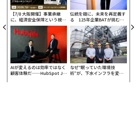
た
【7/8 大阪開催】事業承継
伝統を礎に、未来を再定義す
に、経済安全保障という視点
る 125年企業BATが挑むス
が加わるとき──経営者が問
モークレスな未来
われる新たな判断軸
AIが変えるのは効率ではなく
なぜ“眠っていた環境技
顧客体験だ──HubSpot Ja
術”が、下水インフラを変え
panが語る「Grow Better」
たのか──産総研×月島JFE
な組織のつくり方
アクアソリューションの10年