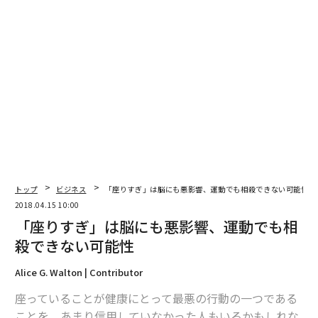
翻訳・編集＝出田静
2026年9月号発売中
最新号の購入はこちらから
メンバーシップに登録する
トップ
ビジネス
「座りすぎ」は脳にも悪影響、運動でも相殺できない可能性
2018.04.15 10:00
「座りすぎ」は脳にも悪影響、運動でも相
関連記事
殺できない可能性
優秀な人でも闘わなければいけない5つの恐怖
Alice G. Walton | Contributor
こんな仕事は才能の無駄遣い 辞め時を示す10のサイン
座っていることが健康にとって最悪の行動の一つである
ことを、あまり信用していなかった人もいるかもしれな