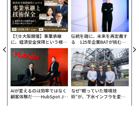
金
個
ア
ェ
の
た
【7/8 大阪開催】事業承継
伝統を礎に、未来を再定義す
に、経済安全保障という視点
る 125年企業BATが挑むス
が加わるとき──経営者が問
モークレスな未来
われる新たな判断軸
AIが変えるのは効率ではなく
なぜ“眠っていた環境技
顧客体験だ──HubSpot Ja
術”が、下水インフラを変え
panが語る「Grow Better」
たのか──産総研×月島JFE
な組織のつくり方
アクアソリューションの10年