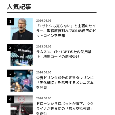
人気記事
2026.08.06
「1サトシも売らない」と主張のセイ
ラー、取得原価割れで約165億円のビ
ットコインを売却
2023.05.03
サムスン、ChatGPTの社内使用禁
止 機密コードの流出受け
2026.08.06
栄養ドリンク成分の定番タウリンに
「老化細胞」を除去するメカニズム
を発見
2026.08.05
ドローンからロボットが降下、ウク
ライナが世界初の「無人空挺強襲」
を遂行