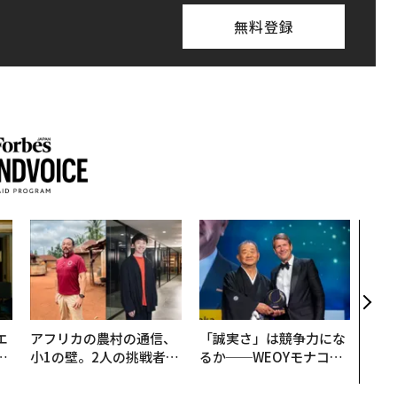
無料登録
〜決
模組
装」
く”
ビジ
エ
アフリカの農村の通信、
「誠実さ」は競争力にな
い
小1の壁。2人の挑戦者が
るか──WEOYモナコで
手にした「次なる武器」
見た、くら寿司の経営哲
学