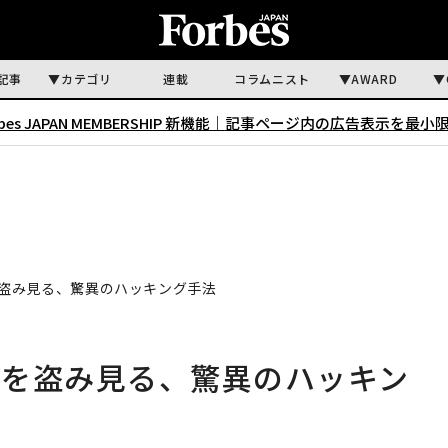
記事
カテゴリ
連載
コラムニスト
AWARD
rbes JAPAN MEMBERSHIP 新機能｜
記事ページ内の広告表示を最小
盗み見る、驚異のハッキング手法
面を盗み見る、驚異のハッキン