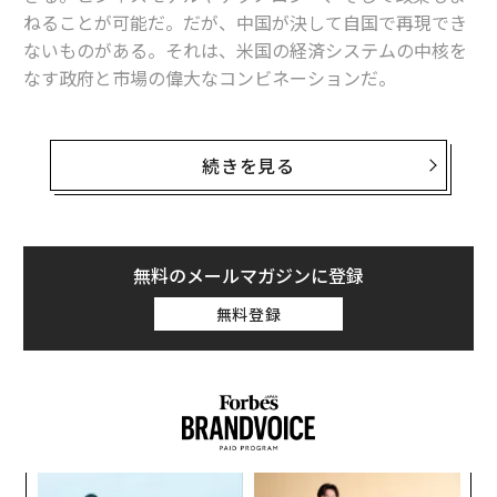
ねることが可能だ。だが、中国が決して自国で再現でき
ないものがある。それは、米国の経済システムの中核を
なす政府と市場の偉大なコンビネーションだ。
米国は“理想的”ではないとしても、政府と自由市場の素
晴らしい組み合わせを生み出し、維持してきた。フラン
続きを見る
スの政治思想家アレクシ・ド・トクヴィルが記したよう
に、米国では自由市場が民間の財・サービスを、政府が
国民のための条件の平等を作り出している。
無料のメールマガジンに登録
米政府は国民の人権と経済の自由を保護する。米国民が
無料登録
自らをどのように見るかにかかわらず、国民は全て、自
由市場がもたらした経済的な機会と、公正で効率的、か
つ透明な政府がもたらした生活の質を享受している。こ
うしたことが、米国に革新と繁栄の好循環のようなもの
をもたらしてきた。
パシ
パ