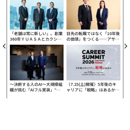
ラグ
技
無
エ
防
設オ
が
が
「老舗は常に新しい」。創業
目先の転職ではなく「10年後
360年ＹＵＡＳＡとカクシン
の価値」をつくる──アサイ
CEO田尻望が語る、AIを超え
ンの長期伴走型支援とは
る人の価値
〜決断する人のAI〜大規模組
〈7.25(土)開催〉5年後のキ
織が挑む「AIフル実装」“使
ャリアに「戦略」はあるか。
う”企業から“動く”企業へ【N
トップエグゼクティブのキャ
TTドコモビジネス×PwC】
リアに触れる1日│CAREER S
UMMIT 2026