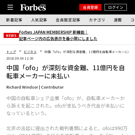
会員登録
ログイン
新着記事
人気記事
会員限定記事
カテゴリ
連載
コ
Forbes JAPAN MEMBERSHIP 新機能｜
NEWS
記事ページ内の広告表示を最小限にしました
トップ
ビジネス
中国「ofo」が深刻な資金難、11億円を自転車メーカーに未払
2018.09.04 12:30
中国「ofo」が深刻な資金難、11億円を自
転車メーカーに未払い
Richard Windsor | Contributor
中国の自転車シェア企業「ofo」が、自転車メーカーか
ら訴えを起こされた。ofoが支払うべき代金が未払いに
なっているという。
北京の法廷に提出された裁判書類によると、ofoは990万