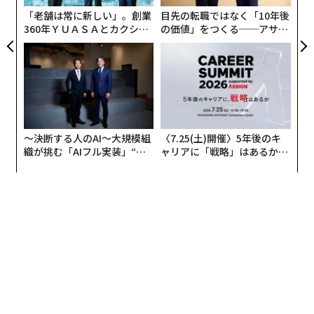
が
「老舗は常に新しい」。創業
目先の転職ではなく「10年後
360年ＹＵＡＳＡとカクシン
の価値」をつくる──アサイ
CEO田尻望が語る、AIを超え
ンの長期伴走型支援とは
る人の価値
〜決断する人のAI〜大規模組
〈7.25(土)開催〉5年後のキ
織が挑む「AIフル実装」“使
ャリアに「戦略」はあるか。
う”企業から“動く”企業へ【N
トップエグゼクティブのキャ
TTドコモビジネス×PwC】
リアに触れる1日│CAREER S
UMMIT 2026
翻訳・編集=上田裕資