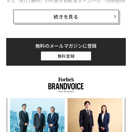
ドル（約11億円）の代金を自転車メーカーの「Shanghai
Phoenix Bicycle（上海鳳凰）」に支払っていないとい
う。ofoの支払いの遅延が話題になったのはこれが初め
続きを見る
てではない。7月にはスマートロックメーカーが同社
に、300万ドルの支払いを求め、払わないのであれば契
約を解除すると訴えた。
無料のメールマガジンに登録
その後、ofoは7月25日になってようやく、300万ドルを
無料登録
支払っていた。
パシ
パ
ラグ
技
無
エ
防
設オ
が