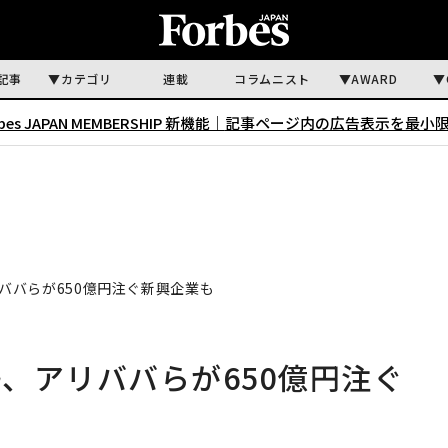
記事
カテゴリ
連載
コラムニスト
AWARD
rbes JAPAN MEMBERSHIP 新機能｜
記事ページ内の広告表示を最小
ババらが650億円注ぐ新興企業も
、アリババらが650億円注ぐ