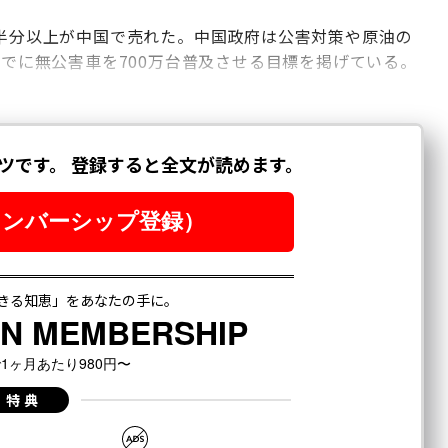
、半分以上が中国で売れた。中国政府は公害対策や原油の
までに無公害車を700万台普及させる目標を掲げている。