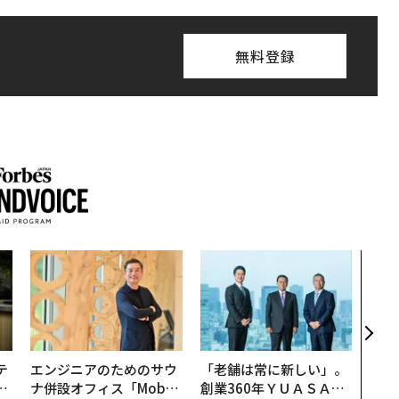
無料登録
「コ
果を左
E」
「挑
テ
エンジニアのためのサウ
「老舗は常に新しい」。
レ
ナ併設オフィス「Mobiu
創業360年ＹＵＡＳＡと