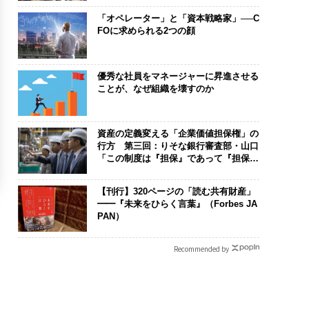
「オペレーター」と「資本戦略家」──C
FOに求められる2つの顔
優秀な社員をマネージャーに昇進させる
ことが、なぜ組織を壊すのか
資産の定義変える「企業価値担保権」の
行方 第三回：りそな銀行審査部・山口
「この制度は『担保』であって『担保』
じゃない。運命共同体のツールだ」
【刊行】320ページの「読む共有財産」
━━『未来をひらく言葉』（Forbes JA
PAN）
Recommended by