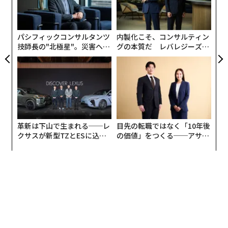
シ
「世界中のどこを探しても、中国人以上に富裕な人々は
グ
いない」
パシフィックコンサルタンツ
内製化こそ、コンサルティン
技師長の"北極星"。災害への
グの本質だ レバレジーズが
14世紀の旅行家でイスラムの学者、イブン・バットゥー
無力感を乗り越え見つけた、
実践する、次世代ファームの
タの言葉で小説は始まる。
防災一筋20年の答え
全貌
主人公のレイチェル・チューは29歳、スタンフォード大
学とノースウェスタン大学を経て、現在ニューヨーク大
学の経済学の教授である。カルフォルニア、クパチーノ
革新は下山で生まれる──レ
目先の転職ではなく「10年後
でシングルマザーの中流家庭に育ったABC（American B
クサスが新型TZとESに込め
の価値」をつくる──アサイ
orn Chinese アメリカ生まれの中国人、※実際には生後6
た「DISCOVER」の哲学
ンの長期伴走型支援とは
カ月の時に母親が中国本土の広東省からレイチェルを連
れて渡米）」だ。
ボーイフレンドは同じニューヨーク大の歴史学の教授で
同僚のニコラス・ヤング、32歳。シンガポール生まれの
彼は、夏休みに親友の結婚式に出席するために一緒にシ