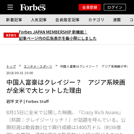
会員登録
ログイン
新着記事
人気記事
会員限定記事
カテゴリ
連載
コ
Forbes JAPAN MEMBERSHIP 新機能｜
NEWS
記事ページ内の広告表示を最小限にしました
トップ
エンタメ・スポーツ
中国人富豪はクレイジー？ アジア系映画が全米で
2018.09.01 10:00
中国人富豪はクレイジー？ アジア系映画
が全米で大ヒットした理由
岩坪 文子 | Forbes Staff
8月15日に全米で公開した映画、「Crazy Rich Asians」
（邦題：クレイジーリッチ！）が話題を呼んでいる。公
開初週は動員数1位で興行成績は3400万ドル（約36億