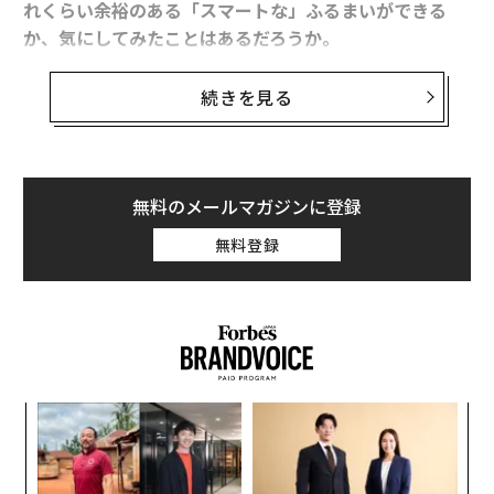
それら全てをひっくるめてアメリカで教育を受けた「部
れくらい余裕のある「スマートな」ふるまいができる
外者」であるレイチェルは、「クレイジーリッチな
か、気にしてみたことはあるだろうか。
人々」のやりとりと偏見、カルチャーギャップに戸惑う
ことになる。当然、恋愛は本筋でありながら脇役であ
実はCAは意外と乗客を見ているし、好印象を残した乗客
続きを見る
る。
は記憶に残り、再搭乗の際にもすぐにわかるという。逆
に最悪の印象の乗客についても然りだ。
リッチな人々を風刺するブランド
次ページ ＞
次回の出張時の行きの機内では、自身が「気配りのプ
無料のメールマガジンに登録
名
ロ」であるCAたちに一目置かれるような配慮を実践して
無料登録
みてはどうだろう。現地での会議やプレゼンという「本
1
2
3
番」に、意外と生きるかもしれない。
文＝岩坪文子
『
ファーストクラスCAの心をつかんだ マナーを超えた
「気くばり」
2026年9月号発売中
“
』（青春出版社）も上梓した清水裕美子氏に、どんな乗
シ
客が好印象を残すのか、その具体的な例を聞いた。清水
グ
パ
氏は、日本航空（JAL）の客室乗務員として国際線ビジ
最新号の購入はこちらから