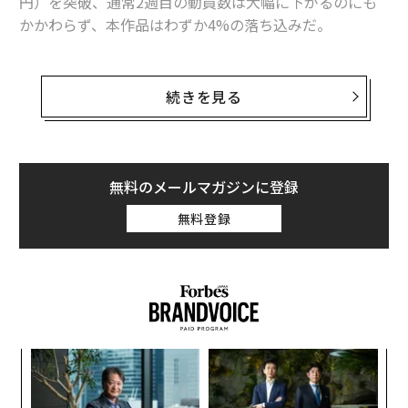
円）を突破、通常2週目の動員数は大幅に下がるのにも
かかわらず、本作品はわずか4%の落ち込みだ。
ハリウッドでは「ジョイ・ラック・クラブ」以来25年ぶ
りとなるアジア系による主要キャスト、一部メディアの
続きを見る
報道によると、観客の約40%は普段映画館に足を運ぶこ
とが少ないアジア系の幅広い年齢層の人々、親子2世代
で訪れる姿も見られるという。
無料のメールマガジンに登録
私自身もシカゴの映画館に足を運んで実際に鑑賞した
無料登録
が、アメリカで努力を重ねてきたミドルクラスの東洋人
をほろりとさせるような場面があり、数字にも納得でき
た。とはいえ、映画については、日本公開も控えている
のでお楽しみにということで、ここでは11歳で渡米した
シンガポール出身のケヴィン・クワンが2013年に執筆
し、全米ベストセラーとなった映画の原作小説「クレイ
「
ジーリッチアジアンズ」に絞って、なぜアメリカでこれ
─
だけ人気が出たのか言及してみたい。
ら
“