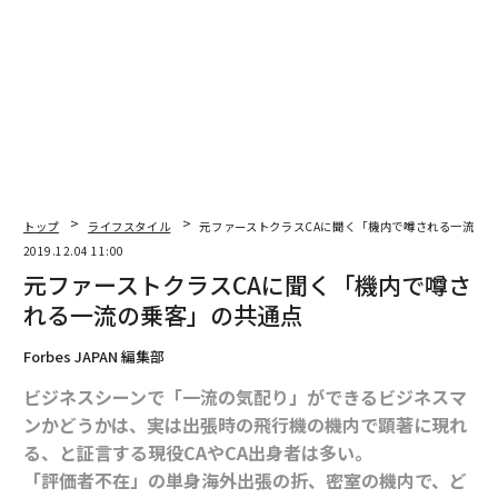
ンガポールに行かないか、とレイチェルを誘う。実はレ
イチェルには全く知らされていなかったのだが、彼はシ
ンガポール有数の資産家の御曹司であり、彼の周囲の家
族や友人たちは、フォーブスのアジアリッチリストに登
場するような人々だ（あくまでも小説の設定である）。
そこには15世紀後半から16世紀の植民地時代にマレー地
方に渡った中華系移民の末裔で主に海運や貿易で財を成
した海峡華人（ストレーツ・チャイニーズ）、清朝崩壊
トップ
ライフスタイル
元ファーストクラスCAに聞く「機内で噂される一流の
2019.12.04 11:00
前にシンガポールに渡った貴族階級の華僑、70年〜2000
元ファーストクラスCAに聞く「機内で噂さ
年代初頭の不動産ブームに乗って一財を築いた香港人や
れる一流の乗客」の共通点
中国本土からの移民、さらには近年のテックブームで財
を成した人々がいて、彼らの間には目に見えない壁があ
Forbes JAPAN 編集部
る。
ビジネスシーンで「一流の気配り」ができるビジネスマ
そしてやや距離を置いてプリンスリング（太子党）と呼
ンかどうかは、実は出張時の飛行機の機内で顕著に現れ
ばれる北京の中国共産党の高級幹部の子弟など特権的地
る、と証言する現役CAやCA出身者は多い。
位を持つ若者、台湾の新興企業の子弟などが存在する。
「評価者不在」の単身海外出張の折、密室の機内で、ど