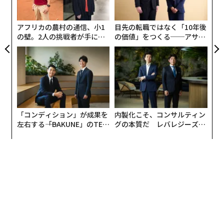
技
ネスクラス、ファーストクラスなど中心に約5年乗務し
無
た経験を生かし、セミナー、メディアなどで活動するほ
防
メンバーシップに登録する
アフリカの農村の通信、小1
目先の転職ではなく「10年後
か、「株式会社シーエーメディアエージェンシー」代
の壁。2人の挑戦者が手にし
の価値」をつくる──アサイ
表、All Aboutビューティー担当ガイドも務めている。
た「次なる武器」
ンの長期伴走型支援とは
>関連記事
ファーストクラスの乗客は、白い服にコーヒーをこぼさ
関連記事
れた時にどうするか｜元ファーストクラスCAに聞く一流
の共通点 #4
「アジアの富豪一族資産ランキング」発表、日本は二家族がトップ50入り
「コンディション」が成果を
内製化こそ、コンサルティン
はこちら
左右する――「BAKUNE」のTEN
グの本質だ レバレジーズが
米国をまねたい中国が「コピーできないもの」
TIALが支える「挑戦者の明
実践する、次世代ファームの
日」
全貌
成功する人と失敗する人 間にある5つの違い
1日に何百人というお客様との出会いがあるCA（客室乗
務員／キャビンアテンダント）の仕事。機内という限ら
ネットフリックスが発表「最もイッキ見されたドラマ」10作品
れた空間の中で食事や睡眠を取る特殊な環境の中では、
お客様の人柄がにじみ出るような場面も多々あります。
杉本博司
レビ
デル／Dell
ジンガ
タイムズ
タゾ
実際、筆者が現役CA時代には、いわゆる「一流ビジネス
タグ：
アキュラ
フォード
ホンダ
グッチ
トッズ
マン」のお客様をお迎えすることも多かったのですが、