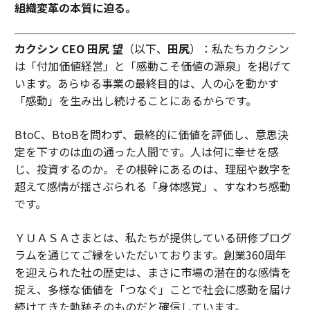
組織変革の本質に迫る。
カクシン CEO 田尻 望
（以下、
田尻
）：私たちカクシン
は「付加価値経営」と「感動こそ価値の源泉」を掲げて
います。あらゆる事業の最終目的は、人の心を動かす
「感動」を生み出し続けることにあるからです。
BtoC、BtoBを問わず、最終的に価値を評価し、意思決
定を下すのは血の通った人間です。人は何に幸せを感
じ、投資するのか。その根幹にあるのは、理屈や数字を
超えて感情が揺さぶられる「身体感覚」、すなわち感動
です。
ＹＵＡＳＡさまとは、私たちが提供している研修プログ
ラムを通じてご縁をいただいております。創業360周年
を迎えられた社の歴史は、まさに市場の潜在的な感情を
捉え、多様な価値を「つなぐ」ことで社会に感動を届け
続けてきた軌跡そのものだと確信しています。