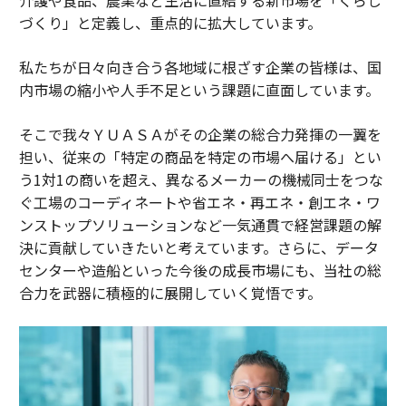
づくり」と定義し、重点的に拡大しています。
私たちが日々向き合う各地域に根ざす企業の皆様は、国
内市場の縮小や人手不足という課題に直面しています。
そこで我々ＹＵＡＳＡがその企業の総合力発揮の一翼を
担い、従来の「特定の商品を特定の市場へ届ける」とい
う1対1の商いを超え、異なるメーカーの機械同士をつな
ぐ工場のコーディネートや省エネ・再エネ・創エネ・ワ
ンストップソリューションなど一気通貫で経営課題の解
決に貢献していきたいと考えています。さらに、データ
センターや造船といった今後の成長市場にも、当社の総
合力を武器に積極的に展開していく覚悟です。