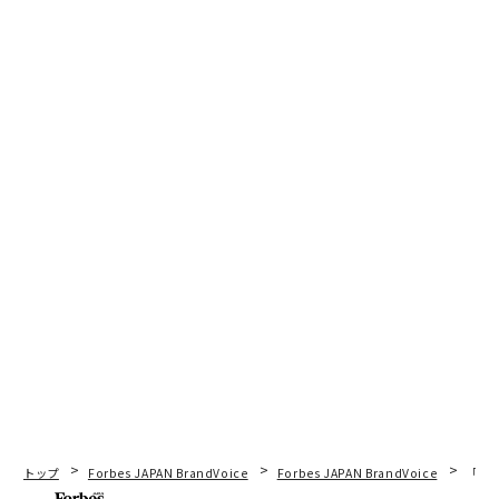
トップ
Forbes JAPAN BrandVoice
Forbes JAPAN BrandVoice
「老