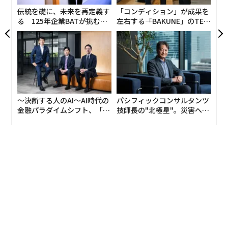
そこで8月上旬、小林と弊誌編集長の高野 真が発起人と
伝統を礎に、未来を再定義す
「コンディション」が成果を
なり、女性起業家を増やし社会で活躍する場を広げるた
る 125年企業BATが挑むス
左右する――「BAKUNE」のTEN
めの議論の場が開かれた。高野が理事を務めるヒューマ
モークレスな未来
TIALが支える「挑戦者の明
ン・ライツ・ウォッチ 日本代表の土井香苗、投資先でエ
日」
シカルジュエリーの草分けHASUNAの白木夏子社長な
ど、Forbes JAPANや高野とゆかりのある14人が集結
し、女性起業家であるメリットや課題などについて話し
合われた。
〜決断する人のAI〜AI時代の
パシフィックコンサルタンツ
金融パラダイムシフト、「超
技師長の"北極星"。災害への
高野は冒頭、「社会課題をビジネスで解決するソーシャ
個別化」の核心 【MUFG×ウ
無力感を乗り越え見つけた、
ルアントレプレナーなど、女性起業家が目覚ましい活躍
ェルスナビ×PwC】
防災一筋20年の答え
を見せている分野も多い。大企業で女性幹部を無理やり
増やすよりも、女性起業家を増やす方が社会にとって生
産的だ」として、女性起業家の支援に積極的に取り組む
理由を説明した。