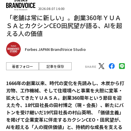
2026.08.07 16:00
「老舗は常に新しい」。創業360年ＹＵＡ
ＳＡとカクシンCEO田尻望が語る、AIを超
える人の価値
Forbes JAPAN BrandVoice Studio
著者フォロー
記事を保存
1666年の創業以来、時代の変化を先読みし、木炭から打
刃物、工作機械、そして住環境へと事業を大胆に変革・
拡大してきたＹＵＡＳＡ。創業360周年という節目を迎
えた今、18代目社長の田村博之（現・会長）、新たにバ
トンを受け継いだ19代目社長の村山英明、「価値主義」
を掲げて企業変革に伴走するカクシンCEO・田尻望が、
AIを超える「人の提供価値」と、持続的な成長を支える