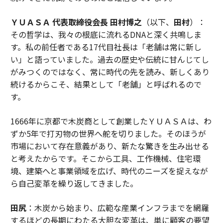
ＹＵＡＳＡ 代表取締役会長 田村博之
（以下、
田村
）：
その哲学は、我々の根底に流れるDNAと深く共鳴しま
す。私の前任者である17代目社長は「老舗は常に新し
い」と語っていました。過去の歴史や伝統に甘んじてし
がみつくのではなく、常に時代の先を読み、新しくあり
続けるからこそ、結果として「老舗」と呼ばれるので
す。
1666年に京都で木炭商として創業したＹＵＡＳＡは、わ
ずか5年で打刃物の世界へ舵を切りました。そのほうが
市場において存在意義があり、新たな驚きを生み出せる
と考えたからです。そこから工具、工作機械、住宅環
境、建築へと事業領域を広げ、時代のニーズを捉えなが
ら自己変革を繰り返してきました。
田尻
：木炭から始まり、広範な産業インフラまでを網羅
するほどの長期にわたる大胆な変革は、単に顧客の要望