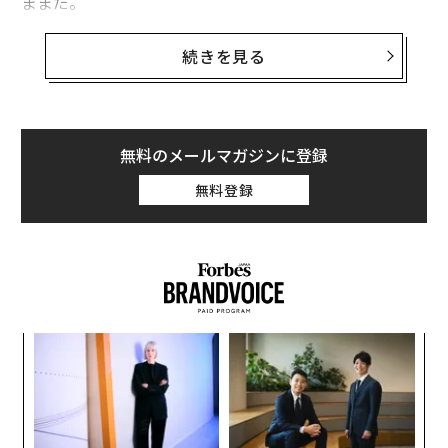
ままだ。
世界経済フォーラムが毎年発表している男女格差を示す
続きを見る
「ジェンダーギャップ指数」の2017年版報告書による
と、日本は世界144カ国中114位、という惨憺たる状況
だ。
無料のメールマガジンに登録
では、日本社会で女性活躍を推進するために何が必要な
無料登録
のか？
「女性起業家を増やすのが最も有効ではないだろうか」
と語るのは、社会起業家で軽井沢で全寮制のインターナ
ショナルスクール、ユナイテッド・ワールド・カレッジI
SAKジャパン（UWC ISAK Japan） を運営する小林りん
内
だ。小林は「大企業で“ガラスの天井”を打ち破るには労
グ
力も時間も必要。起業家となり自ら働きやすい職場を創
実
ア
る方が、圧倒的に効率がいい」と話す。
全
の
た