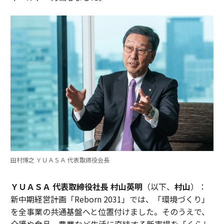
田村博之 ＹＵＡＳＡ 代表取締役会長
ＹＵＡＳＡ 代表取締役社長 村山英明
（以下、
村山
）：
新中期経営計画「Reborn 2031」では、「環境づくり」
を全事業の共通基盤へと位置付けました。そのうえで、
介護や食品、農業など生活に直結する新市場を「くらし