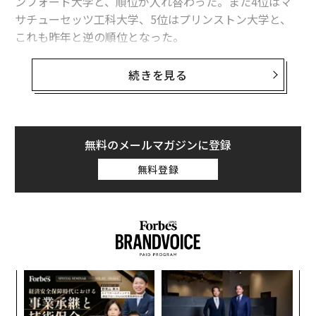
ンフォード大学と、順位が入れ替わった。また4位はマ
サチューセッツ工科大学、5位はプリンストン大学と、
これも昨年と逆の順位となった。
だが、こうしたささいな変動よりも、今年のランキング
続きを見る
ではもっと驚くべき変化が見られた。昨年29位だったカ
リフォルニア大学バークレー校が、州立大学として過去
最高位となる14位に浮上。この他にも、カリフォルニア
州の大学が多数上位に入る健闘を見せたのだ。
無料のメールマガジンに登録
無料登録
スタンフォードに次いで同州2番目となる6位につけたの
は、カリフォルニア工科大学。STEM分野（科学・技
術・工学・数学）系の私立大学で、学部生の95％が研究
に従事している。19位と23位にはそれぞれ私立のポモナ
大学とハーベイ・マッド大学が入った。25位内に入った
公立大学は、カリフォルニア大学バークレー校に加え、
伝
22位のミシガン大学アナーバー校の計2校となった。
る
モ
“