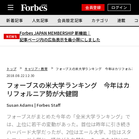
会員登録
ログイン
新着記事
人気記事
会員限定記事
カテゴリ
連載
コ
Forbes JAPAN MEMBERSHIP 新機能｜
NEWS
記事ページ内の広告表示を最小限にしました
トップ
キャリア・教育
フォーブスの米大学ランキング 今年はカリフォルニア
2018.08.22 12:30
フォーブスの米大学ランキング 今年はカ
リフォルニア勢が大健闘
Susan Adams | Forbes Staff
フォーブスがまとめた今年の「全米大学ランキング」で
は、上位に若干の変動があった。首位は昨年に引き続き
ハーバード大学だったが、2位はエール大学、3位はスタ