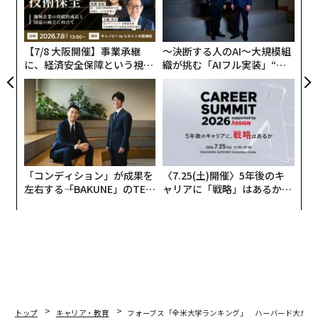
シ
グ
【7/8 大阪開催】事業承継
〜決断する人のAI〜大規模組
に、経済安全保障という視点
織が挑む「AIフル実装」“使
が加わるとき──経営者が問
う”企業から“動く”企業へ【N
われる新たな判断軸
TTドコモビジネス×PwC】
「コンディション」が成果を
〈7.25(土)開催〉5年後のキ
左右する――「BAKUNE」のTEN
ャリアに「戦略」はあるか。
TIALが支える「挑戦者の明
トップエグゼクティブのキャ
日」
リアに触れる1日│CAREER S
UMMIT 2026
トップ
キャリア・教育
フォーブス「全米大学ランキング」 ハーバード大が初