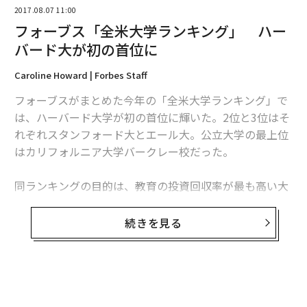
2017.08.07 11:00
フォーブス「全米大学ランキング」 ハー
バード大が初の首位に
Caroline Howard | Forbes Staff
フォーブスがまとめた今年の「全米大学ランキング」で
翻訳・編集＝遠藤宗生
は、ハーバード大学が初の首位に輝いた。2位と3位はそ
れぞれスタンフォード大とエール大。公立大学の最上位
はカリフォルニア大学バークレー校だった。
2026年9月号発売中
同ランキングの目的は、教育の投資回収率が最も高い大
学や教育機関を示すことにある。評価基準となったのは
最新号の購入はこちらから
「教員の質と学生満足度」「留年なしの卒業率」「学生
続きを見る
ローン額の低さ」「卒業後の収入とキャリアの成功」の
メンバーシップに登録する
4項目。一方で、大学の雰囲気や立地、課外活動、専門
や研究機会など、学生の心をつかみ得る特徴は考慮して
いない。
無料のメールマガジンに登録