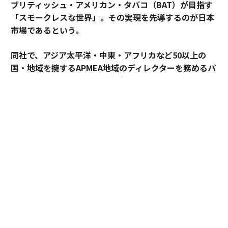
ブリティッシュ・アメリカン・タバコ（BAT）が目指す
「スモークレスな世界」。その実現を先導するのが日本
市場であるという。
同社で、アジア太平洋・中東・アフリカなど50以上の
国・地域を擁するAPMEA地域のディレクターを務めるパ
スカル・ムルメステールに戦略を聞いた。
来年125周年を迎えるブリティッシュ・アメリカン・タ
バコ（以下、BAT）。煙とともに長い歴史を歩んできた
グローバル企業は今、「A Better Tomorrow™（より良
い明日）」の実現に向け、大きな変革に挑んでいる。そ
の中心にあるのが「スモークレスな世界」の構築だ。
世界では健康やウェルビーイングへの関心が高まり、
人々のライフスタイルや価値観も大きく変化している。
BATはそうした社会の変化を前向きにとらえ、紙巻きた
ばこ中心の事業から、加熱式たばこやオーラルたばこな