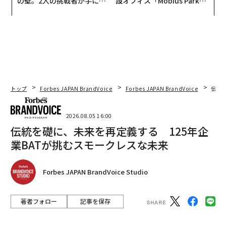
の壁。2人の挑戦者が手にし
設オフィス「Mobius Park」
た「次なる武器」
がオープン──タマディック
が健康経営を徹底する理由
トップ
Forbes JAPAN BrandVoice
Forbes JAPAN BrandVoice
伝統
2026.08.05 16:00
伝統を礎に、未来を再定義する 125年企
業BATが挑むスモークレスな未来
Forbes JAPAN BrandVoice Studio
著者フォロー
記事を保存