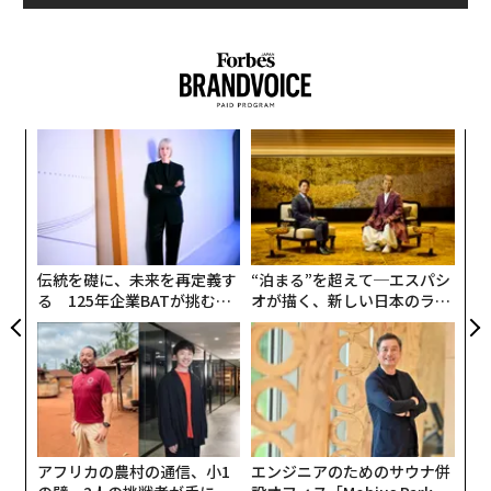
るか
目
、く
の
ン
挑
よっ
PA
伝統を礎に、未来を再定義す
“泊まる”を超えて─エスパシ
る 125年企業BATが挑むス
オが描く、新しい日本のラグ
モークレスな未来
ジュアリー（中編）
アフリカの農村の通信、小1
エンジニアのためのサウナ併