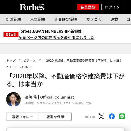
会員登録
ログイン
新着記事
人気記事
会員限定記事
カテゴリ
連載
コ
Forbes JAPAN MEMBERSHIP 新機能｜
NEWS
記事ページ内の広告表示を最小限にしました
トップ
ビジネス
「2020年以降、不動産価格や建築費は下がる」は本当か
2018.08.23 06:30
「2020年以降、不動産価格や建築費は下が
る」は本当か
長嶋 修 | Official Columnist
不動産コンサルティング会社「さくら事務所」会長
著者フォロー
記事を保存