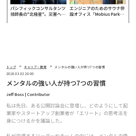
パシフィックコンサルタンツ
エンジニアのためのサウナ併
技師長の"北極星"。災害への
設オフィス「Mobius Park」
無力感を乗り越え見つけた、
がオープン──タマディック
防災一筋20年の答え
が健康経営を徹底する理由
トップ
キャリア・教育
メンタルの強い人が持つ7つの習慣
2018.03.02 20:00
メンタルの強い人が持つ7つの習慣
Jeff Boss | Contributor
私は先日、ある公開討論会に登壇し、どのようにして起
業家やスタートアップ創業者が「エリート」の思考法を
身につけるかを議論した。
私が指導するリーダーやチームの中には、メンタルの強