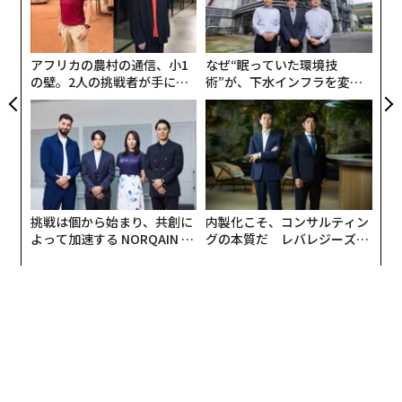
リア
技
UM
無
防
アフリカの農村の通信、小1
なぜ“眠っていた環境技
の壁。2人の挑戦者が手にし
術”が、下水インフラを変え
た「次なる武器」
たのか──産総研×月島JFE
アクアソリューションの10年
挑戦は個から始まり、共創に
内製化こそ、コンサルティン
よって加速する NORQAIN JA
グの本質だ レバレジーズが
PAN 特別座談会
実践する、次世代ファームの
全貌