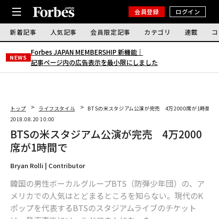
会員登録
ログイン
新着記事
人気記事
会員限定記事
カテゴリ
連載
コ
Forbes JAPAN MEMBERSHIP 新機能｜
NEWS
記事ページ内の広告表示を最小限にしました
トップ
ライフスタイル
BTSの米スタジアム公演が完売 4万2000席が1時間で
2018.08.20 10:00
BTSの米スタジアム公演が完売 4万2000
席が1時間で
Bryan Rolli | Contributor
韓国の男性ボーカルグループBTS（防弾少年団）の、ア
メリカでの人気はとどまるところを知らない。現代のK
ポップを代表するBTSのスタジアムライブのチケット