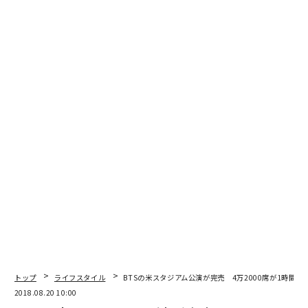
編集＝上田裕資
2026年9月号発売中
最新号の購入はこちらから
メンバーシップに登録する
トップ
ライフスタイル
BTSの米スタジアム公演が完売 4万2000席が1時間で
2018.08.20 10:00