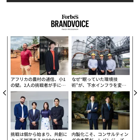
ことで、彼らの世界的な人気が証明された。シティ・フ
ィールドではこれまでビヨンセやポール・マッカートニ
ー、ビリー・ジョエルらがライブを開催してきたが、米
国のスターでもここを満員にするのは難しく、初日で完
売というケースは稀だ。
〈7
ャ
BTSの知名度はここ数カ月で、米国でも急上昇した。5
ト
パ
月に発売のアルバム「Love Yourself: Tear」は米国ビル
リア
技
UM
ボードのアルバムランキングで、
無
Kポップのアーティストとしては史上初の1位を獲得
し
防
アフリカの農村の通信、小1
なぜ“眠っていた環境技
た。
の壁。2人の挑戦者が手にし
術”が、下水インフラを変え
た「次なる武器」
たのか──産総研×月島JFE
また、シングル「Fake Love」もシングルチャートのHo
アクアソリューションの10年
t 100で、韓国人アーティストとしては史上初の初週1位
に輝いた。BTSは8月24日に新アルバム「Love Yourself:
Answer」の発売を控えているが、韓国では既に予約件数
の記録を更新し、アマゾンでもベストセラーリストに入
挑戦は個から始まり、共創に
内製化こそ、コンサルティン
っている。
よって加速する NORQAIN JA
グの本質だ レバレジーズが