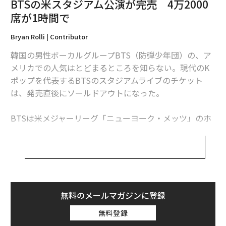
BTSの米スタジアム公演が完売 4万2000
関連記事
席が1時間で
Kポップ「防弾少年団」が韓国人初、全米1位達成の快挙
Bryan Rolli | Contributor
部下に決して頼んではいけないこと10選
韓国の男性ボーカルグループBTS（防弾少年団）の、ア
メリカでの人気はとどまるところを知らない。現代のK
米国で「最も高額なライブチケット」 韓国BTSが首位を独走中
ポップを代表するBTSのスタジアムライブのチケット
世界で最も稼ぐ女優 今年はスカヨハの年収45億円
は、発売直後にソールドアウトになった。
アップル「安価なノートブック」発表か、9月の新iPhoneと同時に
BTSは米メジャーリーグ「ニューヨーク・メッツ」のホ
ーム球場の「シティ・フィールドスタジアム」で公演を
タグ：
ポール・マッカートニー
ビヨンセ
予定しており、8月17日午後4時にチケットを販売開始。
その約1時間後に、シティ・フィールドの公式ツイッタ
ーアカウントが完売を宣言した。
advertisement
4万2000名のキャパシティを持つシティ・フィールド
無料のメールマガジンに登録
は、BTSの北米ツアーの締めくくりとなる会場だ。ニュ
無料登録
ーヨークの野球場での公演を即日ソールドアウトにした