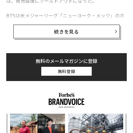
は、発売直後にソールドアウトになった。
BTSは米メジャーリーグ「ニューヨーク・メッツ」のホ
ーム球場の「シティ・フィールドスタジアム」で公演を
予定しており、8月17日午後4時にチケットを販売開始。
続きを見る
その約1時間後に、シティ・フィールドの公式ツイッタ
ーアカウントが完売を宣言した。
4万2000名のキャパシティを持つシティ・フィールド
無料のメールマガジンに登録
は、BTSの北米ツアーの締めくくりとなる会場だ。ニュ
無料登録
ーヨークの野球場での公演を即日ソールドアウトにした
ことで、彼らの世界的な人気が証明された。シティ・フ
ィールドではこれまでビヨンセやポール・マッカートニ
ー、ビリー・ジョエルらがライブを開催してきたが、米
国のスターでもここを満員にするのは難しく、初日で完
売というケースは稀だ。
〈7
ャ
ト
パ