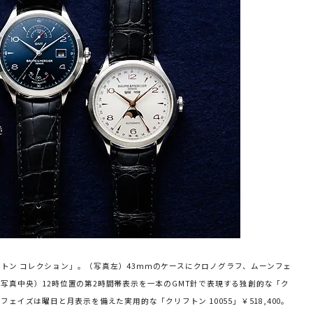
トン コレクション」。（写真左）43mmのケースにクロノグラフ、ムーンフェ
0。（写真中央）12時位置の第2時間帯表示を一本のGMT針で表現する独創的な「ク
ンフェイズは曜日と月表示を備えた実用的な「クリフトン 10055」￥518,400。