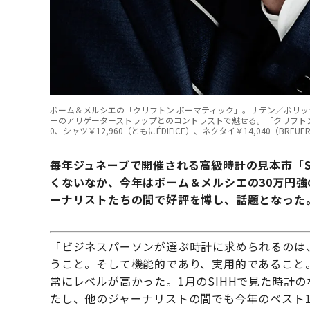
ボーム＆メルシエの「クリフトン ボーマティック」。サテン／ポリ
ーのアリゲーターストラップとのコントラストで魅せる。「クリフトン ボーマティ
0、シャツ￥12,960（ともにÉDIFICE）、ネクタイ￥14,040（BREUER）、
毎年ジュネーブで開催される高級時計の見本市「S
くないなか、今年はボーム＆メルシエの30万円強
ーナリストたちの間で好評を博し、話題となった
「ビジネスパーソンが選ぶ時計に求められるのは
うこと。そして機能的であり、実用的であること
常にレベルが高かった。1月のSIHHで見た時計
たし、他のジャーナリストの間でも今年のベスト1