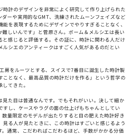
ジ時計のデザインを非常によく研究して作り上げられた
ンダーや実用的なGMT、洗練されたムーンフェイズなど
機能を表現するためにデザインでやりすぎることなく、
か難しいんです」と菅原さん。ボーム＆メルシエは長い
ると感じると評価する。その証に、時計に関わる人だけ
メルシエのアンティークはすごく人気があるのだとい
計工房をルーツとする、スイスで7番目に誕生した時計製
すことなく、最高品質の時計だけを作る」という哲学の
承してきた。
計は見た目は普通なんです。でもそれがいい。決して細か
ですし、ケースやラグの面の仕上げもちゃんとしてい
。数量限定のモデルが出たりすると目の肥えた時計好き
。見る人が見たときに、この時計はすごいと感じるよう
す。通常、こだわればこだわるほど、手数がかかる分価