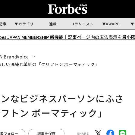
記事
カテゴリ
連載
コラムニスト
AWARD
rbes JAPAN MEMBERSHIP 新機能｜
記事ページ内の広告表示を最小
N BrandVoice
しい洗練と革新の「クリフトン ボーマティック」
ダンなビジネスパーソンにふさ
フトン ボーマティック」
者フォロー
記事を保存