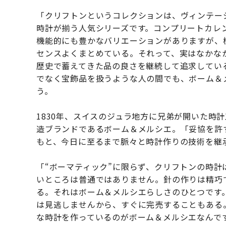
「クリフトンというコレクションは、ヴィンテー
時計が揃う人気シリーズです。コンプリートカレ
機能的にも豊かなバリエーションがありますが、
センスよくまとめている。それって、実はなかな
歴史で蓄えてきた品の良さを継続して追求してい
でなく宝飾品を扱うような人の間でも、ボーム＆
う。
1830年、スイスのジュラ地方に兄弟が開いた時
造ブランドであるボーム＆メルシエ。「妥協を許
もと、今日に至るまで脈々と時計作りの技術を継
「“ボーマティック”に限らず、クリフトンの時
いところは普通ではありません。針の作りは精巧
る。それはボーム＆メルシエらしさのひとつです
は見逃しませんから、すぐに完売することもある
な時計を作っているのがボーム＆メルシエなんで