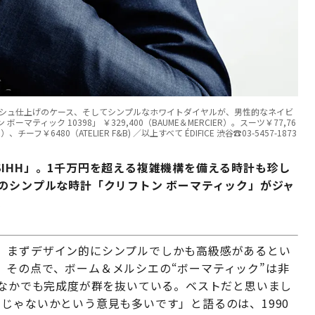
ッシュ仕上げのケース、そしてシンプルなホワイトダイヤルが、男性的なネイビ
ック 10398」 ￥329,400（BAUME＆MERCIER）。スーツ￥77,76
チーフ￥6480（ATELIER F&B) ／以上すべて ÉDIFICE 渋谷☎03-5457-1873
IHH」。1千万円を超える複雑機構を備える時計も珍し
のシンプルな時計「クリフトン ボーマティック」がジャ
。
、まずデザイン的にシンプルでしかも高級感があるとい
。その点で、ボーム＆メルシエの“ボーマティック”は非
のなかでも完成度が群を抜いている。ベストだと思いまし
じゃないかという意見も多いです」と語るのは、1990