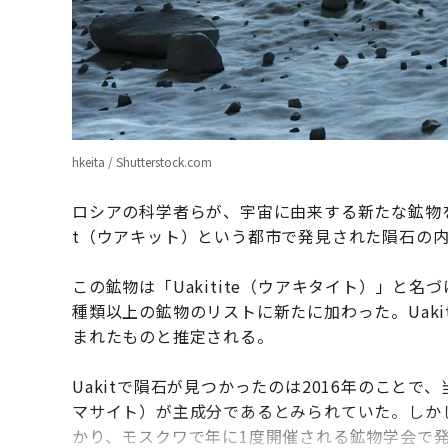
hkeita / Shutterstock.com
ロシアの科学者らが、宇宙に由来する新たな鉱物を
t（ウアキット）という都市で発見された隕石の
この鉱物は「Uakitite（ウアキタイト）」と名
種類以上の鉱物のリストに新たに加わった。Uaki
まれたものと推定される。
Uakitで隕石が見つかったのは2016年のことで
マサイト）が主成分であるとみられていた。しか
かり、モスクワで年に1度開催される鉱物学会で