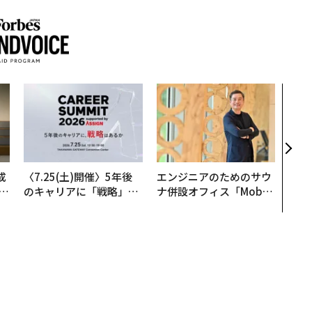
〜決
代の
ト、
【M
×P
成
〈7.25(土)開催〉5年後
エンジニアのためのサウ
のキャリアに「戦略」は
ナ併設オフィス「Mobiu
る
あるか。トップエグゼク
s Park」がオープン──
ティブのキャリアに触れ
タマディックが健康経営
る1日│CAREER SUMMI
を徹底する理由
T 2026