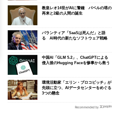
教皇レオ14世がAIに警鐘 バベルの塔の
再来と2級の人間の誕生
パランティア「SaaSは死んだ」と語
る AI時代の新たなソフトウェア戦略
中国AI「GLM 5.2」、ChatGPTによる
侵入後のHugging Faceを惨事から救う
環境活動家「エリン・ブロコビッチ」が
先頭に立つ、AIデータセンターをめぐる
3つの懸念
Recommended by