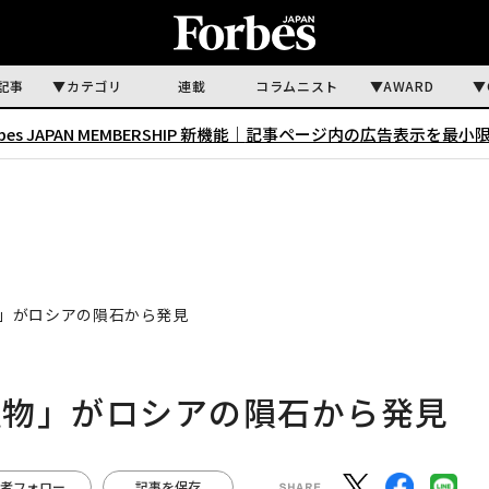
記事
カテゴリ
連載
コラムニスト
AWARD
rbes JAPAN MEMBERSHIP 新機能｜
記事ページ内の広告表示を最小
」がロシアの隕石から発見
鉱物」がロシアの隕石から発見
者フォロー
記事を保存