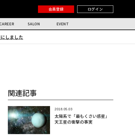
会員登録
ログイン
CAREER
SALON
EVENT
限にしました
関連記事
2018.05.03
太陽系で「最もくさい惑星」
天王星の衝撃の事実