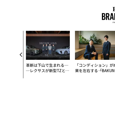
革新は下山で生まれる─
「コンディション」が
─レクサスが新型TZとE
果を左右する――「BAKUN
Sに込めた「DISCOVE
E」のTENTIALが支え
R」の哲学
「挑戦者の明日」