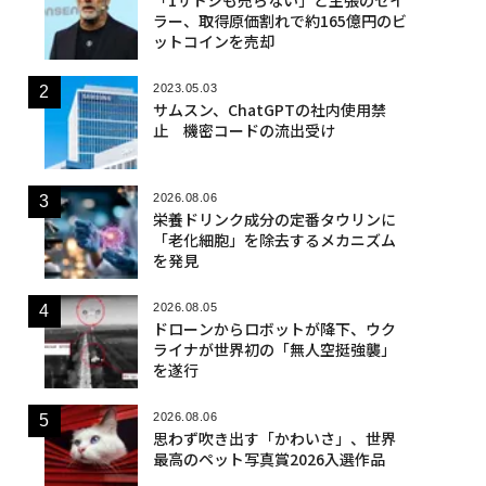
ラー、取得原価割れで約165億円のビ
ットコインを売却
2023.05.03
サムスン、ChatGPTの社内使用禁
止 機密コードの流出受け
2026.08.06
栄養ドリンク成分の定番タウリンに
「老化細胞」を除去するメカニズム
を発見
2026.08.05
ドローンからロボットが降下、ウク
ライナが世界初の「無人空挺強襲」
を遂行
2026.08.06
思わず吹き出す「かわいさ」、世界
最高のペット写真賞2026入選作品