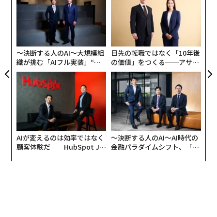
k」
術
ジラフは代表取締役の麻生輝明が大学在学中の2014年に
ック
た
内
創業し、買取価格比較サイト「ヒカカク！」やスマホ特
由
ア
グ
化型フリマサイト「スマホのマーケット」などを運営。
実
最近では匿名質問サービス「Peing（ペイング）-質問
全
〜決断する人のAI〜大規模組
目先の転職ではなく「10年後
箱-」を買収したことでも話題になった。
織が挑む「AIフル実装」“使
の価値」をつくる──アサイ
う”企業から“動く”企業へ【N
ンの長期伴走型支援とは
一度は起業家として自社のセルアウトを果たし、大きな
TTドコモビジネス×PwC】
資金を手にしながら、改めて別のスタートアップにジョ
インし、一組織人として働くというのは、どんなモチベ
ーションがあったのだろうか。佐々木は「極めて経済合
理的な理由」と振り返る。
AIが変えるのは効率ではなく
〜決断する人のAI〜AI時代の
顧客体験だ──HubSpot Ja
金融パラダイムシフト、「超
「もちろんエンジェル投資家として素晴らしい成果を出
panが語る「Grow Better」
個別化」の核心 【MUFG×ウ
している方もいますが、僕の場合、投資だけでは経営者
な組織のつくり方
ェルスナビ×PwC】
としての『筋力』が落ちてしまうのではという危惧があ
った。何か共感できる企業に投資するだけではなく、自
分も中に入って製品を作ったり、組織運営したりしてい
くほうが面白いな、と考えていたんです。ポケラボ売却