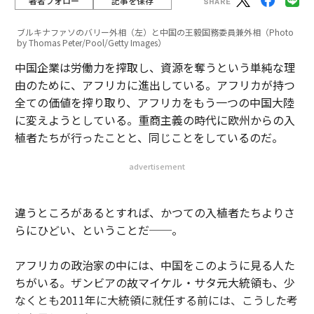
著者フォロー
記事を保存
ブルキナファソのバリー外相（左）と中国の王毅国務委員兼外相（Photo
by Thomas Peter/Pool/Getty Images）
中国企業は労働力を搾取し、資源を奪うという単純な理
由のために、アフリカに進出している。アフリカが持つ
全ての価値を搾り取り、アフリカをもう一つの中国大陸
に変えようとしている。重商主義の時代に欧州からの入
植者たちが行ったことと、同じことをしているのだ。
advertisement
違うところがあるとすれば、かつての入植者たちよりさ
らにひどい、ということだ──。
アフリカの政治家の中には、中国をこのように見る人た
ちがいる。ザンビアの故マイケル・サタ元大統領も、少
なくとも2011年に大統領に就任する前には、こうした考