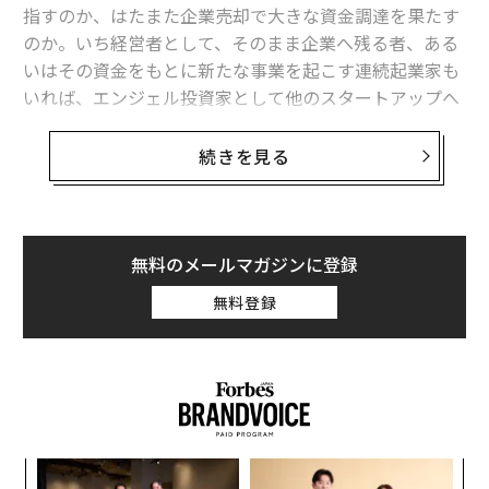
指すのか、はたまた企業売却で大きな資金調達を果たす
のか。いち経営者として、そのまま企業へ残る者、ある
いはその資金をもとに新たな事業を起こす連続起業家も
いれば、エンジェル投資家として他のスタートアップへ
関与する者もいる。TechCrunchなどを飾る「〇〇が〇
〇へ数十億円で買収」という類のニュースは、ある種の
続きを見る
晴れやかさと羨望をもって受け止められる。
2007年、モバイルサービスの会社して設立され、App St
oreやGoogle Play Store売上ランキング上位に入る人気
無料のメールマガジンに登録
ソーシャルゲームを複数タイトル制作。その後、2012年
無料登録
にグリーへ138億円で売却されたのがポケラボ。その共
同創業者として開発の一翼を担っていたのが、佐々木俊
介だ。ポケラボ売却後、会社を退職し、投資家としての
活動やトレカ専門フリマアプリの開発などに携わってき
たが、2017年3月に株式会社ジラフへの出資と、執行役
員として経営参画を発表した。
ナ併
な