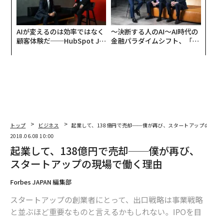
AIが変えるのは効率ではなく
〜決断する人のAI〜AI時代の
顧客体験だ──HubSpot Ja
金融パラダイムシフト、「超
panが語る「Grow Better」
個別化」の核心 【MUFG×ウ
な組織のつくり方
ェルスナビ×PwC】
トップ
ビジネス
起業して、138億円で売却──僕が再び、スタートアップの現
2018.06.08 10:00
起業して、138億円で売却──僕が再び、
スタートアップの現場で働く理由
Forbes JAPAN 編集部
スタートアップの創業者にとって、出口戦略は事業戦略
と並ぶほど重要なものと言えるかもしれない。IPOを目