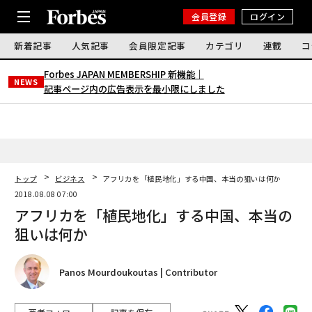
会員登録
ログイン
新着記事
人気記事
会員限定記事
カテゴリ
連載
コ
Forbes JAPAN MEMBERSHIP 新機能｜
NEWS
記事ページ内の広告表示を最小限にしました
トップ
ビジネス
アフリカを「植民地化」する中国、本当の狙いは何か
2018.08.08 07:00
アフリカを「植民地化」する中国、本当の
狙いは何か
Panos Mourdoukoutas | Contributor