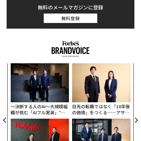
無料のメールマガジンに登録
無料登録
ナ併
な
k」
術
ック
た
内
由
ア
グ
実
全
〜決断する人のAI〜大規模組
目先の転職ではなく「10年後
織が挑む「AIフル実装」“使
の価値」をつくる──アサイ
う”企業から“動く”企業へ【N
ンの長期伴走型支援とは
TTドコモビジネス×PwC】