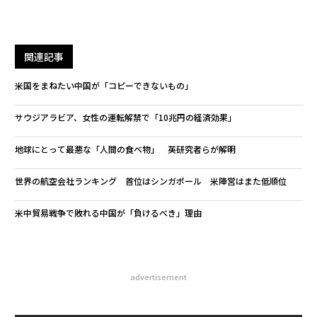
関連記事
米国をまねたい中国が「コピーできないもの」
サウジアラビア、女性の運転解禁で「10兆円の経済効果」
地球にとって最悪な「人間の食べ物」 英研究者らが解明
世界の航空会社ランキング 首位はシンガポール 米陣営はまた低順位
米中貿易戦争で敗れる中国が「負けるべき」理由
advertisement