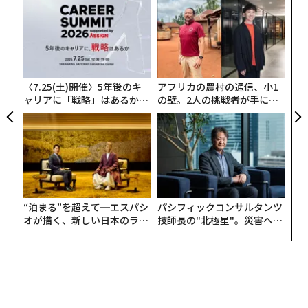
革
ものがほとんどないことにがっかりする？
ク
た「
「
3.
健康状態が悪化している？ 病気や精神的な理由で休
左右
みを取るようになっている？
T
日
〈7.25(土)開催〉5年後のキ
アフリカの農村の通信、小1
4.
以前していた仕事やその頃の同僚を懐かしく思う？
ャリアに「戦略」はあるか。
の壁。2人の挑戦者が手にし
トップエグゼクティブのキャ
た「次なる武器」
5.
他の人が自分の仕事についてキラキラした話をするの
リアに触れる1日│CAREER S
UMMIT 2026
を聞くと、うらやましく思う？
6.
上司の声が、まるでスヌーピーのアニメに出てくる先
生のように聞こえる？
“泊まる”を超えて─エスパシ
パシフィックコンサルタンツ
オが描く、新しい日本のラグ
技師長の"北極星"。災害への
ジュアリー（中編）
無力感を乗り越え見つけた、
防災一筋20年の答え