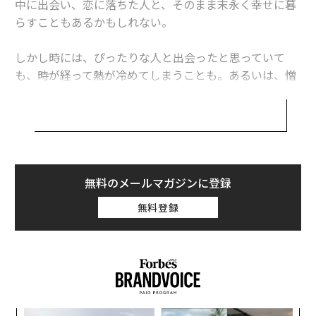
中に出会い、恋に落ちた人と、そのまま末永く幸せに暮
らすこともあるかもしれない。
部下に決して頼んではいけないこと10選
しかし時には、ぴったりな人と出会ったと思っていて
太陽系で「最もくさい惑星」天王星の衝撃の事実
も、時が経って熱が冷めてしまうことも。あるいは、憎
「アジア最高のバー50選」発表！ 日本から8つがランクイン
しみがじわじわと募り、相手のやること全てに腹が立ち
始めることもある。
タグ：
Netflix / ネットフリックス
eight
自分と仕事との関係がぎくしゃくし、愛着が薄れて不幸
の溝にはまり込もうとしていると心の中で感じ始めた人
は、以下を読んでみてほしい。本記事では、あなたと仕
無料のメールマガジンに登録
advertisement
事との関係が悪い方へ向かっているかどうかを知る手助
無料登録
けをしたい。判断は手遅れにならないうちにしよう。以
下の簡単な質問に、正直に答えてみてほしい。
1.
朝起きるのがどんどんおっくうになってきている？
2.
ようやくオフィスへたどり着いた時、そこに楽しめる