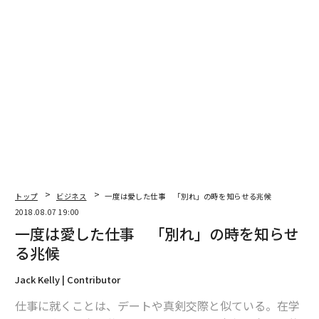
編集＝遠藤宗生
2026年9月号発売中
最新号の購入はこちらから
メンバーシップに登録する
トップ
ビジネス
一度は愛した仕事 「別れ」の時を知らせる兆候
2018.08.07 19:00
一度は愛した仕事 「別れ」の時を知らせ
る兆候
関連記事
Jack Kelly | Contributor
内定を辞退すべき会社が発する5つの危険信号
仕事に就くことは、デートや真剣交際と似ている。在学
あなたは飲める？ スウェーデンの「下水ビール」 国内外で反響呼ぶ