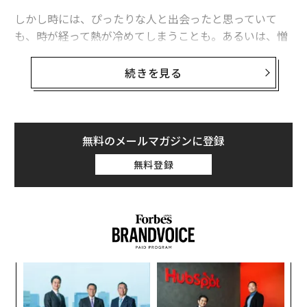
しかし時には、ぴったりな人と出会ったと思っていて
も、時が経って熱が冷めてしまうことも。あるいは、憎
しみがじわじわと募り、相手のやること全てに腹が立ち
始めることもある。
続きを見る
自分と仕事との関係がぎくしゃくし、愛着が薄れて不幸
の溝にはまり込もうとしていると心の中で感じ始めた人
は、以下を読んでみてほしい。本記事では、あなたと仕
無料のメールマガジンに登録
事との関係が悪い方へ向かっているかどうかを知る手助
無料登録
けをしたい。判断は手遅れにならないうちにしよう。以
下の簡単な質問に、正直に答えてみてほしい。
挑
よっ
PA
“