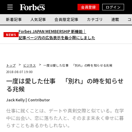
会員登録
ログイン
新着記事
人気記事
会員限定記事
カテゴリ
連載
コ
Forbes JAPAN MEMBERSHIP 新機能｜
NEWS
記事ページ内の広告表示を最小限にしました
トップ
ビジネス
一度は愛した仕事 「別れ」の時を知らせる兆候
2018.08.07 19:00
一度は愛した仕事 「別れ」の時を知らせ
る兆候
Jack Kelly | Contributor
仕事に就くことは、デートや真剣交際と似ている。在学
中に出会い、恋に落ちた人と、そのまま末永く幸せに暮
らすこともあるかもしれない。