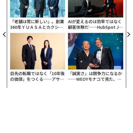
シ
グ
「老舗は常に新しい」。創業
AIが変えるのは効率ではなく
360年ＹＵＡＳＡとカクシン
顧客体験だ──HubSpot Ja
CEO田尻望が語る、AIを超え
panが語る「Grow Better」
る人の価値
な組織のつくり方
目先の転職ではなく「10年後
「誠実さ」は競争力になるか
の価値」をつくる──アサイ
──WEOYモナコで見た、く
ンの長期伴走型支援とは
ら寿司の経営哲学