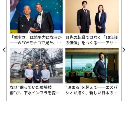
なく
「
Ja
左右
er」
T
“
日
オ
ジ
「誠実さ」は競争力になるか
目先の転職ではなく「10年後
──WEOYモナコで見た、く
の価値」をつくる──アサイ
ら寿司の経営哲学
ンの長期伴走型支援とは
なぜ“眠っていた環境技
“泊まる”を超えて──エスパ
術”が、下水インフラを変え
シオが描く、新しい日本のラ
たのか──産総研×月島JFE
グジュアリー（前編）
アクアソリューションの10年
編集＝木内涼子