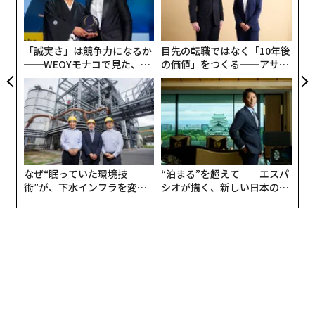
日
オ
ジ
「誠実さ」は競争力になるか
目先の転職ではなく「10年後
──WEOYモナコで見た、く
の価値」をつくる──アサイ
ら寿司の経営哲学
ンの長期伴走型支援とは
なぜ“眠っていた環境技
“泊まる”を超えて──エスパ
術”が、下水インフラを変え
シオが描く、新しい日本のラ
たのか──産総研×月島JFE
グジュアリー（前編）
アクアソリューションの10年