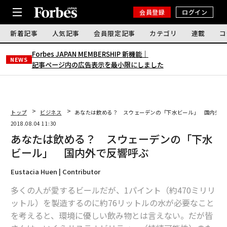
会員登録
ログイン
新着記事
人気記事
会員限定記事
カテゴリ
連載
コ
Forbes JAPAN MEMBERSHIP 新機能｜
NEWS
記事ページ内の広告表示を最小限にしました
トップ
ビジネス
あなたは飲める？ スウェーデンの「下水ビール」 国内外で
2018.08.04 11:30
あなたは飲める？ スウェーデンの「下水
ビール」 国内外で反響呼ぶ
Eustacia Huen | Contributor
多くの人が愛するビールだが、1パイント（約470ミリリ
ットル）を製造するのに約76リットルの水が必要なこと
を考えると、環境に優しい飲み物とは言えない。だが皆