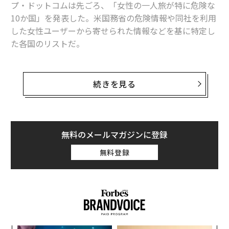
プ・ドットコムは先ごろ、「女性の一人旅が特に危険な
関連記事
10か国」を発表した。米国務省の危険情報や同社を利用
した女性ユーザーから寄せられた情報などを基に特定し
日本産ウイスキーの「危機」について知っておくべき4つのこと
た各国のリストだ。
アルコールは1日1杯でもリスク？ 「適量」に再定義の必要性
これらは必ずしも旅行するのを「避けるべき国」ではな
い。だが、特に「警戒を要する国」だ。以下、最も評判
信じてはダメ！ 食べ物を巡る5つの「うわさ」
続きを見る
の悪かった国から順に紹介する。
止まらないクラフトビール人気、米国で醸造所が急増
1. エジプト
ラグジュアリーの概念を変える 2018年に訪れるべき世界のホテル14選
無料のメールマガジンに登録
無料登録
タグ：
デル／Dell
ローム
ブルワリー
advertisement