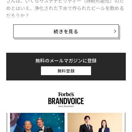
さんは、いくらサステナビリティー（持続可能性）のた
めとはいえ、浄化された下水で作られたビールを飲める
だろうか？
スウェーデンのビール製造企業ニーヤ・カーネギーブリ
続きを見る
ゲリエット（Nya Carnegiebryggeriet）とスウェーデン
環境研究所（IVL）、カールスバーグ・スウェーデンは
このほど、同国初となる「リサイクル水」から作られた
ビール「PU:REST」を発売した。
無料のメールマガジンに登録
無料登録
このコンセプトの生みの親は、IVLで上級プロジェクト
開発者を務めるスタファン・フィリプソンだ。IVLはス
ウェーデン産業界・政府が出資する非営利団体で、約50
年にわたり下水処理技術の開発に取り組んできた。フィ
リプソンは、安全できれいな水の価値についての人々の
意識を向上し、下水も飲み水になることを示すためのク
なく
「
リエーティブな方法を模索していた。
Ja
左右
er」
T
“