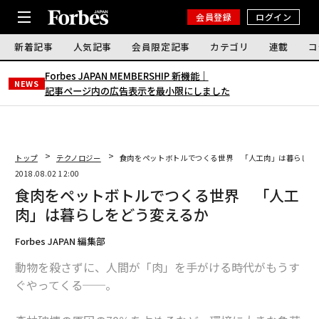
会員登録
ログイン
新着記事
人気記事
会員限定記事
カテゴリ
連載
コ
Forbes JAPAN MEMBERSHIP 新機能｜
NEWS
記事ページ内の広告表示を最小限にしました
トップ
テクノロジー
食肉をペットボトルでつくる世界 「人工肉」は暮らしを
2018.08.02 12:00
食肉をペットボトルでつくる世界 「人工
肉」は暮らしをどう変えるか
Forbes JAPAN 編集部
動物を殺さずに、人間が「肉」を手がける時代がもうす
ぐやってくる──。