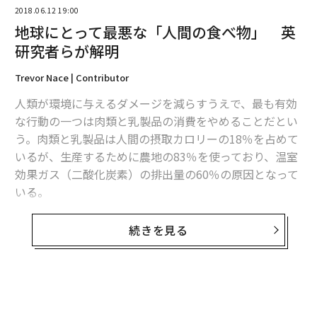
ら、動物から採取した細胞を組み合わせて培養する仕組
2018.06.12 19:00
み。「還流共培養」とも呼ばれています。例えば、異な
地球にとって最悪な「人間の食べ物」 英
る臓器の細胞をかけあわせて、レバーのもととなる肝臓
研究者らが解明
の細胞を増殖させる。組み合わせ次第でいろいろな細胞
を大量に安くつくることができます。
Trevor Nace | Contributor
人類が環境に与えるダメージを減らすうえで、最も有効
既存の人工肉は一つの細胞を増やして生産されるので、
な行動の一つは肉類と乳製品の消費をやめることだとい
完成するのはひき肉のような白い塊。食べることはでき
う。肉類と乳製品は人間の摂取カロリーの18％を占めて
ますが、味や食感の改善はこれからです。
いるが、生産するために農地の83％を使っており、温室
効果ガス（二酸化炭素）の排出量の60％の原因となって
──ひとつの細胞からではなく、複数の細胞が組み合わ
いる。
さった人工肉をつくるということですね。
これは学術誌「サイエンス」に掲載された論文で示され
続きを見る
田中
：はい。現状、他社が開発している人工肉は、スー
たデータだ。オックスフォード大学とスイスの研究機関
パーマーケットで見る食肉のように繊維化していませ
LCA Research Groupの研究チームらは、世界の4万近い
ん。また、血管も通っていないので基本的には真っ白で
農場を対象としたデータベースを構築した。調査範囲は
す。そこに後から色の成分を乗せる検討がされていま
119カ国に及び、世界で消費される食料の90％をカバー
す。
しているという。