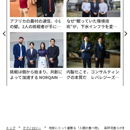
田中啓太に聞いた。
リア
技
UM
無
細胞と細胞を掛け合わせて「肉のような」人工肉を培養
防
アフリカの農村の通信、小1
なぜ“眠っていた環境技
する
の壁。2人の挑戦者が手にし
術”が、下水インフラを変え
た「次なる武器」
たのか──産総研×月島JFE
──まず、「人工肉」とは何なのでしょうか。
アクアソリューションの10年
田中
：シンプルに言えば、動物から採取した細胞を培養
し、食べられるようにしたものです。アメリカのメンフ
ィスミートではすでに実現していて、3年前の時点で200
挑戦は個から始まり、共創に
内製化こそ、コンサルティン
gあたり約2800万円での製造が可能です。なので、いま
よって加速する NORQAIN JA
グの本質だ レバレジーズが
の大きな課題はコストダウンですね。
PAN 特別座談会
実践する、次世代ファームの
全貌
──その値段では購入できませんね……。では、インテ
グリカルチャー独自の技術である「カルネットシステ
ム」はどういうものなのですか。
田中
：CTO川島一公が開発した、培養液を循環させなが
トップ
テクノロジー
地球にとって最悪な「人間の食べ物」 英研究者らが解明