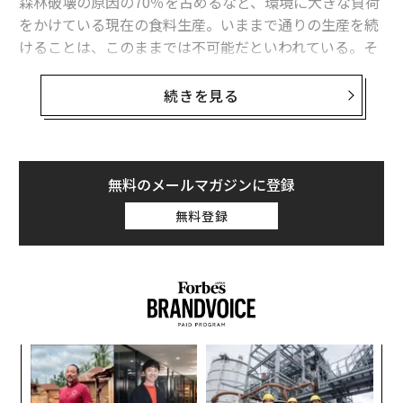
森林破壊の原因の70％を占めるなど、環境に大きな負荷
をかけている現在の食料生産。いままで通りの生産を続
けることは、このままでは不可能だといわれている。そ
こで新たな希望として注目されるのが、「人工肉」だ。
続きを見る
世界でもまだ参入企業が多くない中、東アジアで唯一、
人工肉の培養に取り組むのが「インテグリカルチャ
ー」。2018年4月にリアルテックファンドや北野宏明
（ソニーコンピューターサイエンス研究所代表取締役社
無料のメールマガジンに登録
長）に出資を受けたシードベンチャーで、「カルネット
無料登録
システム（還流共培養方式での大規模汎用細胞培養シス
テム）」が人工肉の生産コストを大幅に低下させる技術
として注目されている。
SFの漫画や小説でしか見たことのなかった「人工肉」
は、いまどの程度実現しているのか。また、それによっ
〈7
てもたらされる私たちの「食の未来」とは。同社CEOの
ャ
羽生雄毅、CCO（チーフ・カルチャー・オフィサー）の
ト
パ