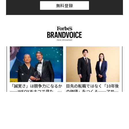
無料登録
挑
よっ
PA
〜
織
う
T
「誠実さ」は競争力になるか
目先の転職ではなく「10年後
──WEOYモナコで見た、く
の価値」をつくる──アサイ
ら寿司の経営哲学
ンの長期伴走型支援とは