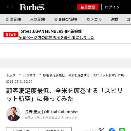
会員登録
ログイン
新着記事
人気記事
会員限定記事
カテゴリ
連載
コ
Forbes JAPAN MEMBERSHIP 新機能｜
NEWS
記事ページ内の広告表示を最小限にしました
トップ
ビジネス
顧客満足度最低、全米を席巻する「スピリット航空」に乗って
2018.08.01 12:30
顧客満足度最低、全米を席巻する「スピリ
ット航空」に乗ってみた
長野 慶太 | Official Columnist
在ラスベガス 対米進出コンサルティング