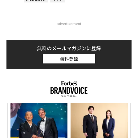
advertisement
無料のメールマガジンに登録
無料登録
挑
よっ
PA
〜
織
う