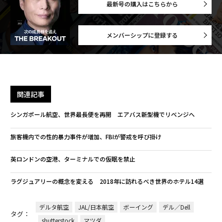
最新号の購入はこちらから
メンバーシップに登録する
関連記事
シンガポール航空、世界最長便を再開 エアバス新型機でリベンジへ
旅客機内での性的暴力事件が増加、FBIが警戒を呼び掛け
英ロンドンの空港、ターミナルでの仮眠を禁止
ラグジュアリーの概念を変える 2018年に訪れるべき世界のホテル14選
デルタ航空
JAL/日本航空
ボーイング
デル／Dell
タグ：
shutterstock
マツダ