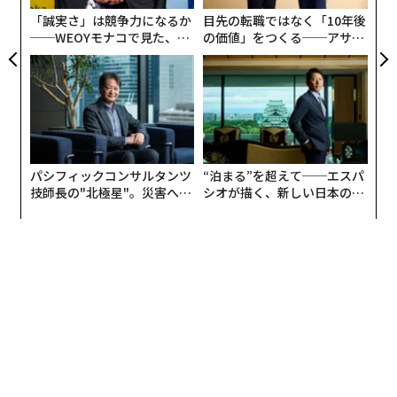
T
「誠実さ」は競争力になるか
目先の転職ではなく「10年後
──WEOYモナコで見た、く
の価値」をつくる──アサイ
ら寿司の経営哲学
ンの長期伴走型支援とは
パシフィックコンサルタンツ
“泊まる”を超えて──エスパ
技師長の"北極星"。災害への
シオが描く、新しい日本のラ
無力感を乗り越え見つけた、
グジュアリー（前編）
防災一筋20年の答え