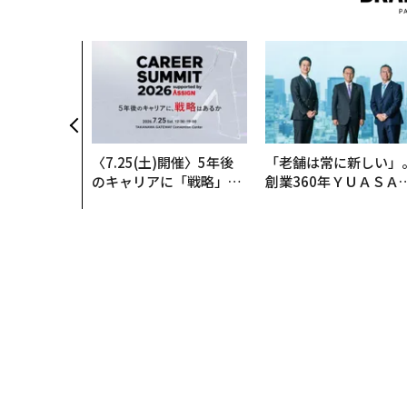
〈7.25(土)開催〉5年後
「老舗は常に新しい」
のキャリアに「戦略」は
創業360年ＹＵＡＳＡ
あるか。トップエグゼク
カクシンCEO田尻望が
ティブのキャリアに触れ
る、AIを超える人の価
る1日│CAREER SUMMI
T 2026