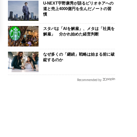
U-NEXT宇野康秀が語るビリオネアへの
道と売上4000億円を生んだノートの習
慣
スタバは「AIを解雇」、メタは「社員を
解雇」 分かれ始めた経営判断
なぜ多くの「継続」戦略は始まる前に破
綻するのか
Recommended by