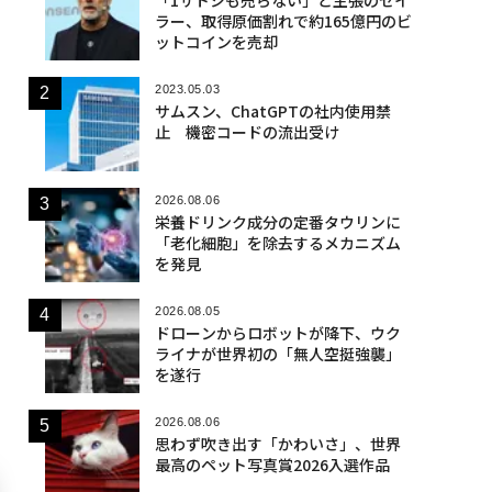
ラー、取得原価割れで約165億円のビ
ットコインを売却
2023.05.03
サムスン、ChatGPTの社内使用禁
止 機密コードの流出受け
2026.08.06
栄養ドリンク成分の定番タウリンに
「老化細胞」を除去するメカニズム
を発見
2026.08.05
ドローンからロボットが降下、ウク
ライナが世界初の「無人空挺強襲」
を遂行
2026.08.06
思わず吹き出す「かわいさ」、世界
最高のペット写真賞2026入選作品