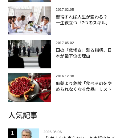
2017.02.05
習得すれば人生が変わる？
一生役立つ「7つのスキル」
2017.05.02
国の「悲惨さ」測る指標、日
本が最下位の理由
2016.12.30
麻薬より危険「食べるのをや
められなくなる食品」リスト
人気記事
2026.08.06
「1サトシも売らない」と主張のセイ