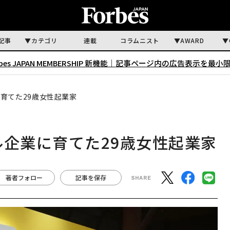
記事
カテゴリ
連載
コラムニスト
AWARD
rbes JAPAN MEMBERSHIP 新機能｜
記事ページ内の広告表示を最小
育てた29歳女性起業家
ル企業に育てた29歳女性起業家
著者フォロー
記事を保存