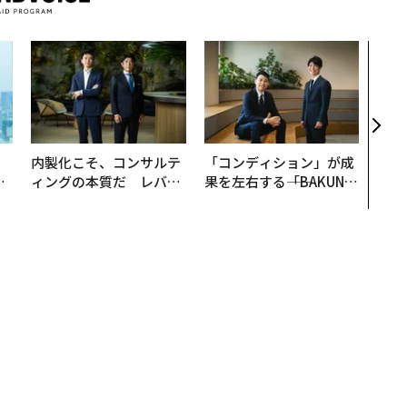
パシ
ンツ
災害
え見
年の
。
内製化こそ、コンサルテ
「コンディション」が成
と
ィングの本質だ レバレ
果を左右する――「BAKUN
語
ジーズが実践する、次世
E」のTENTIALが支える
値
代ファームの全貌
「挑戦者の明日」