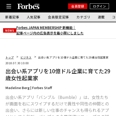
会員登録
ログイン
新着記事
人気記事
会員限定記事
カテゴリ
連載
コ
Forbes JAPAN MEMBERSHIP 新機能｜
NEWS
記事ページ内の広告表示を最小限にしました
トップ
ビジネス
出会い系アプリを10億ドル企業に育てた29歳女性起業家
2018.07.30 10:00
出会い系アプリを10億ドル企業に育てた29
歳女性起業家
Madeline Berg | Forbes Staff
出会い系アプリ「バンブル（Bumble）」は、女性たち
が画面を右にスワイプするだけで異性や同性の仲間との
出会い、さらには新しい仕事のチャンスも得られるアプ