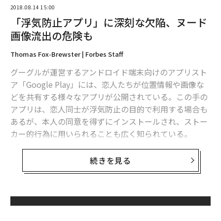
2018.08.14 15:00
「浮気防止アプリ」に深刻な欠陥、ヌード
画像流出の危険も
Thomas Fox-Brewster | Forbes Staff
編集＝上田裕資
グーグルが運営するアンドロイド端末向けのアプリスト
ア「Google Play」には、恋人たちが位置情報や画像な
どを共有する様々なアプリが公開されている。この手の
2026年9月号発売中
アプリは、恋人同士が浮気防止の目的で利用する場合も
あるが、本人の同意を得ずにインストールされ、ストー
カー的行為に用いられることも広く知られている。
最新号の購入はこちらから
しかし、一部のアプリがもっと恐ろしい脆弱性を抱えて
続きを見る
メンバーシップに登録する
いることが明らかになった。「Couple Vow（日本のス
トアでは「カップル覚書」として掲載）」というアプリ
が、170万人にも及ぶユーザーのパスワードを、無防備
な状態で外部にさらしていることが判明した。
無料のメールマガジンに登録