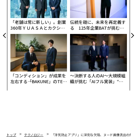
顧客
pa
な
「老舗は常に新しい」。創業
伝統を礎に、未来を再定義す
360年ＹＵＡＳＡとカクシン
る 125年企業BATが挑むス
CEO田尻望が語る、AIを超え
モークレスな未来
る人の価値
「コンディション」が成果を
〜決断する人のAI〜大規模組
左右する――「BAKUNE」のTEN
織が挑む「AIフル実装」“使
TIALが支える「挑戦者の明
う”企業から“動く”企業へ【N
日」
TTドコモビジネス×PwC】
トップ
テクノロジー
「浮気防止アプリ」に深刻な欠陥、ヌード画像流出の危険