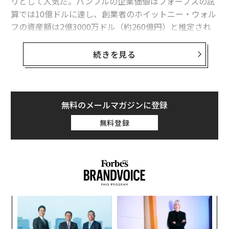
リとして人気だ。バンブルの企業価値はフォーブスの試
算では10億ドルに達し、創業者のホイットニー・ウォル
フの資産額は2億3000万ドル（約260億円）と推定され
る。
続きを見る
彼女は今年のフォーブスの
「アメリカで最も成功した女性」リスト
では惜しくもラ
ンキング圏外となったが、バンブルの成長ぶりからは、
ウォルフがそう遠くない将来ランキングに加わるのは確
無料のメールマガジンに登録
実だ。
無料登録
ウォルフは、バンブルの最大のライバルである「ティン
ダー」の2012年の創業メンバーの一人だった。その後、
彼女はティンダーの共同創業者で彼女の元恋人でもある
ジャスティン・マティーンをセクハラで告訴し、2014年
に同社を去っていた。
るか
目
、く
の
ン
A