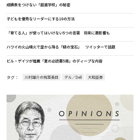
成績表をつけない「超進学校」の秘密
子どもを優秀なリーダーにする10の方法
「育てる人」が使ってはいけない5つの言葉 将来に悪影響も
ハワイの火山噴火で空から降る「緑の宝石」 ツイッターで話題
ビル・ゲイツが推薦「夏の必読書5冊」のディープな内容
タグ：
川村雄介の飛耳長目
デル／Dell
大和証券