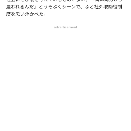
雇われるんだ」とうそぶくシーンで、ふと社外取締役制
度を思い浮かべた。
advertisement
最近は社外取締役が著増して、その在り方論がとみに関
心を集めている。上場会社に対して、社外取を増やせ、
取締役の過半数を社外取にすべし、女性取締役を三割以
上確保してほしいなどなど、コーポレート・ガバナンス
への要請が高まり、なかでも社外取への注文が目立つ。
そもそも社外取の役割とは何か。株式会社の所有者は株
主であるから、彼らからの負託に基づき、経営執行者を
監視・監督する株主のエージェントが社外取、と考える
のが通説だ。取締役会は、マネジメントよりもモニタリ
ングを重視すべきとするモニタリング・ボード論が多数
説であり、その中核をなす存在が社外取だ、と強調され
る。執行部が自分たちの利害や延命に走らず、親分であ