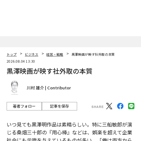
日」
トップ
ビジネス
経営・戦略
黒澤映画が映す社外取の本質
2026.08.04 13:30
黒澤映画が映す社外取の本質
川村 雄介 | Contributor
著者フォロー
記事を保存
いつ見ても黒澤明作品は素晴らしい。特に三船敏郎が演
じる桑畑三十郎の『用心棒』などは、娯楽を超えて企業
社会にも示唆を与えているものが多い。「俺は両方から