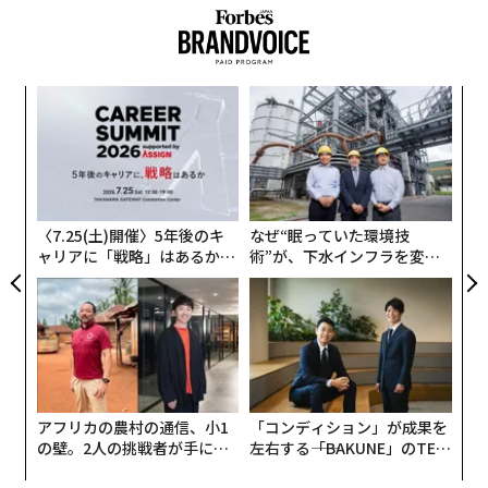
創業
〜
シン
金
超え
個
「
ェ
─
ら
〈7.25(土)開催〉5年後のキ
なぜ“眠っていた環境技
ャリアに「戦略」はあるか。
術”が、下水インフラを変え
トップエグゼクティブのキャ
たのか──産総研×月島JFE
リアに触れる1日│CAREER S
アクアソリューションの10年
UMMIT 2026
アフリカの農村の通信、小1
「コンディション」が成果を
の壁。2人の挑戦者が手にし
左右する――「BAKUNE」のTEN
た「次なる武器」
TIALが支える「挑戦者の明