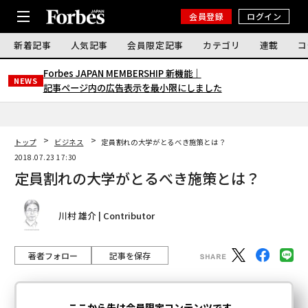
会員登録
ログイン
新着記事
人気記事
会員限定記事
カテゴリ
連載
コ
Forbes JAPAN MEMBERSHIP 新機能｜
NEWS
記事ページ内の広告表示を最小限にしました
トップ
ビジネス
定員割れの大学がとるべき施策とは？
2018.07.23 17:30
定員割れの大学がとるべき施策とは？
川村 雄介 | Contributor
著者フォロー
記事を保存