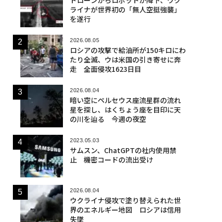
ライナが世界初の「無人空挺強襲」
を遂行
2026.08.05
ロシアの攻撃で給油所が150キロにわ
たり全滅、ウは米国の引き寄せに奔
走 全面侵攻1623日目
2026.08.04
暗い空にペルセウス座流星群の流れ
星を探し、はくちょう座を目印に天
の川を辿る 今週の夜空
2023.05.03
サムスン、ChatGPTの社内使用禁
止 機密コードの流出受け
2026.08.04
ウクライナ侵攻で塗り替えられた世
界のエネルギー地図 ロシアは信用
失墜