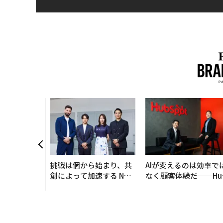
挑戦は個から始まり、共
AIが変えるのは効率で
創によって加速する NOR
なく顧客体験だ──Hu
QAIN JAPAN 特別座談会
Spot Japanが語る「G
ow Better」な組織の
くり方