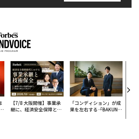
伝統
義す
が挑
来
は
【7/8 大阪開催】事業承
「コンディション」が成
b
継に、経済安全保障とい
果を左右する――「BAKUN
r
う視点が加わるとき──
E」のTENTIALが支える
つ
経営者が問われる新たな
「挑戦者の明日」
判断軸