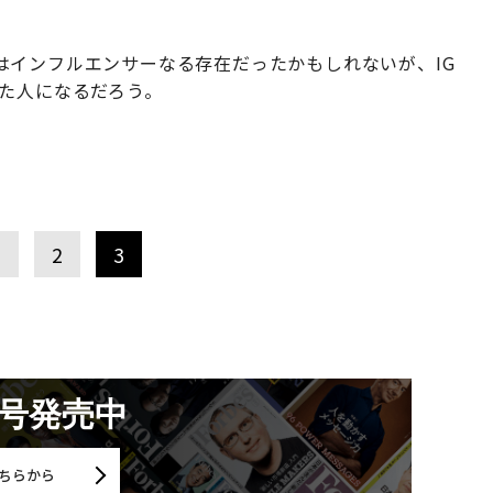
はインフルエンサーなる存在だったかもしれないが、IG
った人になるだろう。
1
2
3
月号発売中
ちらから