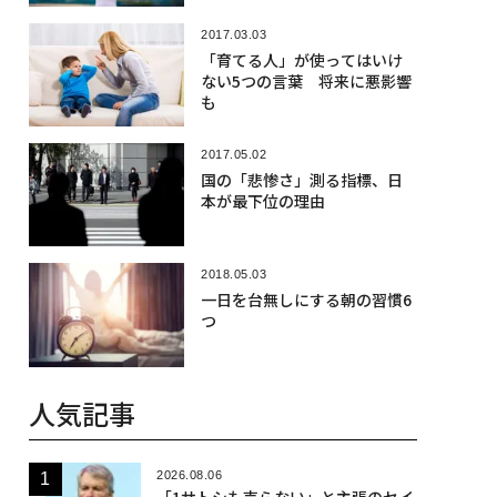
2017.03.03
「育てる人」が使ってはいけ
ない5つの言葉 将来に悪影響
も
2017.05.02
国の「悲惨さ」測る指標、日
本が最下位の理由
2018.05.03
一日を台無しにする朝の習慣6
つ
人気記事
2026.08.06
「1サトシも売らない」と主張のセイ