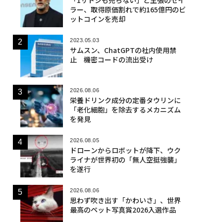
ラー、取得原価割れで約165億円のビ
ットコインを売却
2023.05.03
サムスン、ChatGPTの社内使用禁
止 機密コードの流出受け
2026.08.06
栄養ドリンク成分の定番タウリンに
「老化細胞」を除去するメカニズム
を発見
2026.08.05
ドローンからロボットが降下、ウク
ライナが世界初の「無人空挺強襲」
を遂行
2026.08.06
思わず吹き出す「かわいさ」、世界
最高のペット写真賞2026入選作品