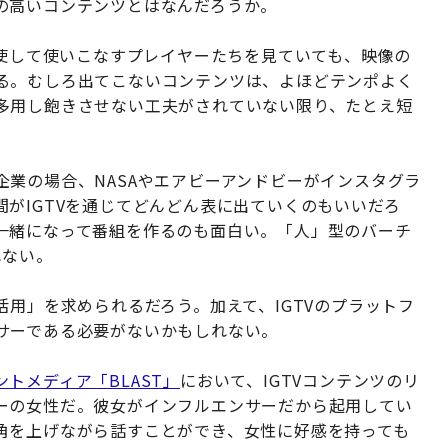
の高いコンテンツとはなんだろうか。
駆使して使いこなすプレイヤーたちを見ていても、映像の
る。むしろ出てこないコンテンツは、よほどテンポよく
多用し飽きさせない工夫がされていない限り、たとえ短
業の場合、NASAやエアビーアンドビーがインスタグラ
がIGTVを通じてどんどん表に出ていくのもいいだろ
一緒になって番組を作るのも面白い。「人」型のバーチ
れない。
活用」を求められるだろう。加えて、IGTVのプラットフ
サーである必要がないかもしれない。
トメディア「BLAST」
において、IGTVコンテンツのリ
ーの女性だ。彼女がインフルエンサーだから起用してい
角を上げながら話すことができ、女性に好感を持っても