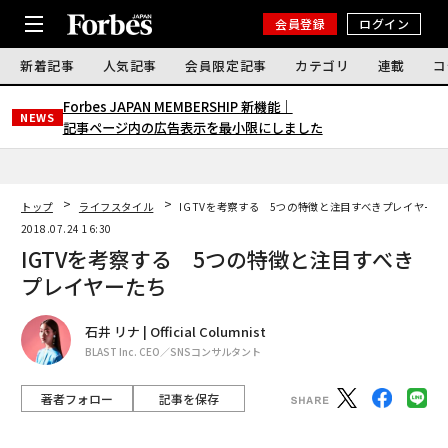
会員登録
ログイン
新着記事
人気記事
会員限定記事
カテゴリ
連載
コ
Forbes JAPAN MEMBERSHIP 新機能｜
NEWS
記事ページ内の広告表示を最小限にしました
トップ
ライフスタイル
IGTVを考察する 5つの特徴と注目すべきプレイヤーた
2018.07.24 16:30
IGTVを考察する 5つの特徴と注目すべき
プレイヤーたち
石井 リナ | Official Columnist
BLAST Inc. CEO／SNSコンサルタント
著者フォロー
記事を保存