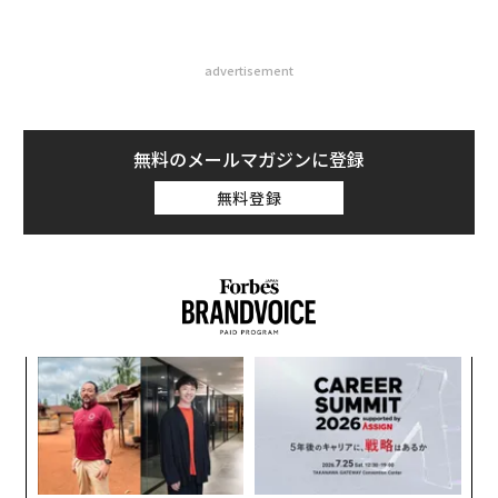
advertisement
無料のメールマガジンに登録
無料登録
ィン
〜
ズが
織
ムの
う
エ
T
設オ
が
が