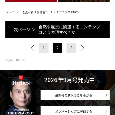
ハンバーガーを食べ続ける俳優コール・スプラウスのIGTV
自然や風景に関連するコンテンツ
次ページ ＞
はどう表現すべきか
1
2
3
文＝石井リナ
2026年9月号発売中
最新号の購入はこちらから
メンバーシップに登録する