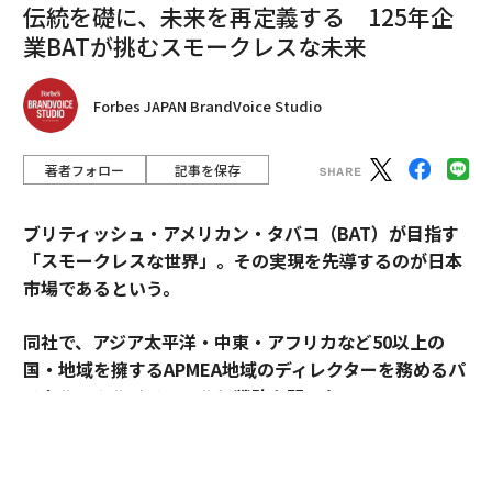
伝統を礎に、未来を再定義する 125年企
業BATが挑むスモークレスな未来
Forbes JAPAN BrandVoice Studio
著者フォロー
記事を保存
ブリティッシュ・アメリカン・タバコ（BAT）が目指す
「スモークレスな世界」。その実現を先導するのが日本
市場であるという。
同社で、アジア太平洋・中東・アフリカなど50以上の
国・地域を擁するAPMEA地域のディレクターを務めるパ
スカル・ムルメステールに戦略を聞いた。
来年125周年を迎えるブリティッシュ・アメリカン・タ
バコ（以下、BAT）。煙とともに長い歴史を歩んできた