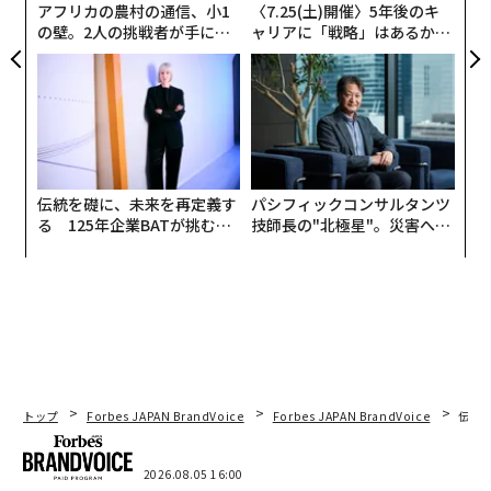
アフリカの農村の通信、小1
〈7.25(土)開催〉5年後のキ
の壁。2人の挑戦者が手にし
ャリアに「戦略」はあるか。
た「次なる武器」
トップエグゼクティブのキャ
リアに触れる1日│CAREER S
UMMIT 2026
伝統を礎に、未来を再定義す
パシフィックコンサルタンツ
る 125年企業BATが挑むス
技師長の"北極星"。災害への
モークレスな未来
無力感を乗り越え見つけた、
防災一筋20年の答え
トップ
Forbes JAPAN BrandVoice
Forbes JAPAN BrandVoice
伝統
2026.08.05 16:00