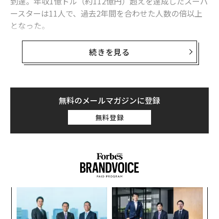
到達。年収1億ドル（約112億円）超えを達成したスーパ
ースターは11人で、過去2年間を合わせた人数の倍以上
となった。
これらの数字は、フォーブスが世界の著名人を年収額で
続きを見る
順位付けしたランキング「セレブリティ100」の結果の
ごく一部だ。20回目となる今年は、元プロボクサーのフ
ロイド・メイウェザーが年収2億8500万ドル（約320億
円）で首位に立った。収入はほぼ全て、昨年8月に行っ
無料のメールマガジンに登録
たコナー・マクレガーとの対戦からのものだった。
無料登録
2位は俳優のジョージ・クルーニーで、年収は2億3900万
ドル（約269億円）。その大半は、自身が設立したテキ
ーラブランド「カーサミーゴス（Casamigos）」を英酒
造大手ディアジオに売却した際のものだった。クルーニ
ーの手取り収入は今年、自己最高かつ、俳優の年収とし
年後
挑
ても史上最高となった。
サイ
よっ
PA
な