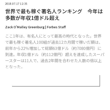
2018.07.17 12:35
世界で最も稼ぐ著名人ランキング 今年は
多数が年収1億ドル超え
Zack O'Malley Greenburg | Forbes Staff
ここ1年は、有名人にとって最高の時代となった。世界
翻訳・編集＝遠藤宗生
で最も稼ぐ著名人100組が過去12カ月間で稼いだ額は、
前年から22％増加して総額63億ドル（約7080億円）に
到達。年収1億ドル（約112億円）超えを達成したスーパ
2026年9月号発売中
ースターは11人で、過去2年間を合わせた人数の倍以上
となった。
最新号の購入はこちらから
これらの数字は、フォーブスが世界の著名人を年収額で
順位付けしたランキング「セレブリティ100」の結果の
メンバーシップに登録する
ごく一部だ。20回目となる今年は、元プロボクサーのフ
ロイド・メイウェザーが年収2億8500万ドル（約320億
円）で首位に立った。収入はほぼ全て、昨年8月に行っ
たコナー・マクレガーとの対戦からのものだった。