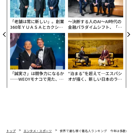
術
た
ア
「老舗は常に新しい」。創業
〜決断する人のAI〜AI時代の
360年ＹＵＡＳＡとカクシン
金融パラダイムシフト、「超
CEO田尻望が語る、AIを超え
個別化」の核心 【MUFG×ウ
る人の価値
ェルスナビ×PwC】
「誠実さ」は競争力になるか
“泊まる”を超えて─エスパシ
──WEOYモナコで見た、く
オが描く、新しい日本のラグ
ら寿司の経営哲学
ジュアリー（中編）
トップ
エンタメ・スポーツ
世界で最も稼ぐ著名人ランキング 今年は多数が年