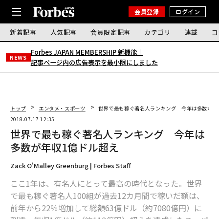
会員登録
ログイン
新着記事
人気記事
会員限定記事
カテゴリ
連載
コ
Forbes JAPAN MEMBERSHIP 新機能｜
NEWS
記事ページ内の広告表示を最小限にしました
トップ
エンタメ・スポーツ
世界で最も稼ぐ著名人ランキング 今年は多数が年
2018.07.17 12:35
世界で最も稼ぐ著名人ランキング 今年は
多数が年収1億ドル超え
Zack O'Malley Greenburg | Forbes Staff
ここ1年は、有名人にとって最高の時代となった。世界
で最も稼ぐ著名人100組が過去12カ月間で稼いだ額は、
前年から22％増加して総額63億ドル（約7080億円）に