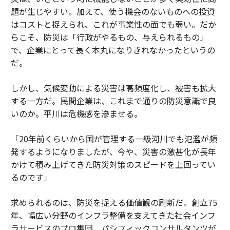
題が生じやすい。加えて、使う機会のないものへの投資
はコストと捉えられ、これが事業性の面でも弱い。だか
らこそ、防災は「行政がやるもの、与えられるもの」
で、企業にとって長く本丸になりきれなかったというの
だ。
しかし、気候変動による災害は高頻度化し、被害も拡大
する一方だ。民間企業は、これまで通りの防災意識で良
いのか。平川は危機感を滲ませる。
「20年前くらいから国が管理する一級河川でも氾濫が頻
発するようになりましたが、今や、災害の激甚化が長年
かけて積み上げてきた防災対策のスピードを上回ってい
るのです」
求められるのは、防災を捉える価値観の刷新だ。創立75
年、幅広い分野のインフラ整備を支えてきた社会インフ
ラサービスのプロ集団、パシフィックコンサルタンツが