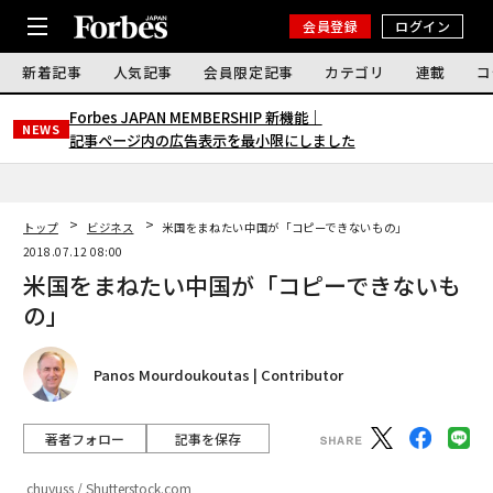
会員登録
ログイン
新着記事
人気記事
会員限定記事
カテゴリ
連載
コ
Forbes JAPAN MEMBERSHIP 新機能｜
NEWS
記事ページ内の広告表示を最小限にしました
トップ
ビジネス
米国をまねたい中国が「コピーできないもの」
2018.07.12 08:00
米国をまねたい中国が「コピーできないも
の」
Panos Mourdoukoutas | Contributor
著者フォロー
記事を保存
chuyuss / Shutterstock.com