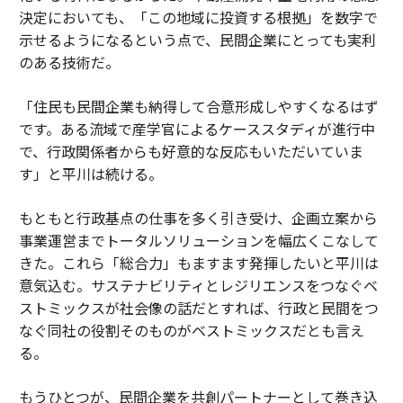
決定においても、「この地域に投資する根拠」を数字で
示せるようになるという点で、民間企業にとっても実利
のある技術だ。
「住民も民間企業も納得して合意形成しやすくなるはず
です。ある流域で産学官によるケーススタディが進行中
で、行政関係者からも好意的な反応もいただいていま
す」と平川は続ける。
もともと行政基点の仕事を多く引き受け、企画立案から
事業運営までトータルソリューションを幅広くこなして
きた。これら「総合力」もますます発揮したいと平川は
意気込む。サステナビリティとレジリエンスをつなぐベ
ストミックスが社会像の話だとすれば、行政と民間をつ
なぐ同社の役割そのものがベストミックスだとも言え
る。
もうひとつが、民間企業を共創パートナーとして巻き込