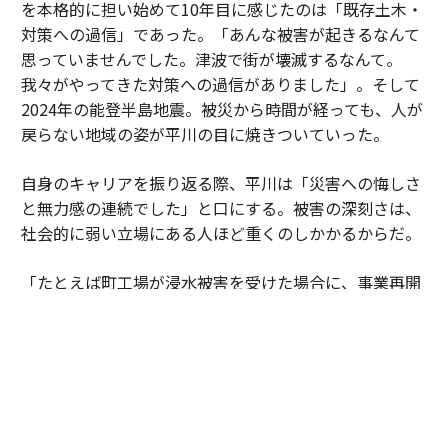
を本格的に担い始めて10年目に感じたのは「既存土木・
対策への過信」であった。「あんな被害が起きるなんて
思っていませんでした。津波で街が壊滅するなんて。
我々がやってきた対策への過信がありました」。そして
2024年の能登半島地震。被災から時間が経っても、人が
戻らない地域の姿が平川の目に焼きついていった。
自身のキャリアを振り返る際、平川は「災害への悔しさ
と無力感の連続でした」と口にする。被害の深刻さは、
社会的に弱い立場にある人ほど重くのしかかるからだ。
「たとえば町工場が浸水被害を受けた場合に、事業再開
には経済力が必要です。再開ができないと食い扶持がな
くなり、元気もなくなる。被災後の未来に絶望しやすく
なってしまう。被災後の避難生活などで亡くなる『災害
関連死』も無関係ではありません」
こうした現実への無力感は、諦めとは違っている。平川