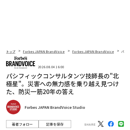
トップ
Forbes JAPAN BrandVoice
Forbes JAPAN BrandVoice
パシ
2026.08.04 16:00
パシフィックコンサルタンツ技師長の"北
極星"。災害への無力感を乗り越え見つけ
た、防災一筋20年の答え
Forbes JAPAN BrandVoice Studio
著者フォロー
記事を保存