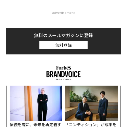
advertisement
無料のメールマガジンに登録
無料登録
挑
よっ
PA
革
ク
た「
伝統を礎に、未来を再定義す
「コンディション」が成果を