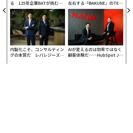
る 125年企業BATが挑むス
左右する――「BAKUNE」のTEN
モークレスな未来
TIALが支える「挑戦者の明
日」
内製化こそ、コンサルティン
AIが変えるのは効率ではなく
グの本質だ レバレジーズが
顧客体験だ──HubSpot Ja
実践する、次世代ファームの
panが語る「Grow Better」
全貌
な組織のつくり方