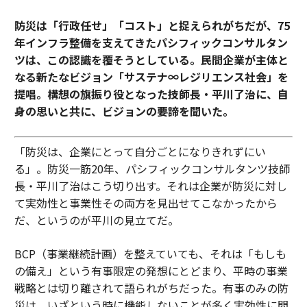
防災は「行政任せ」「コスト」と捉えられがちだが、75
年インフラ整備を支えてきたパシフィックコンサルタン
ツは、この認識を覆そうとしている。民間企業が主体と
なる新たなビジョン「サステナ∞レジリエンス社会」を
提唱。構想の旗振り役となった技師長・平川了治に、自
身の思いと共に、ビジョンの要諦を聞いた。
「防災は、企業にとって自分ごとになりきれずにい
る」。防災一筋20年、パシフィックコンサルタンツ技師
長・平川了治はこう切り出す。それは企業が防災に対し
て実効性と事業性その両方を見出せてこなかったから
だ、というのが平川の見立てだ。
BCP（事業継続計画）を整えていても、それは「もしも
の備え」という有事限定の発想にとどまり、平時の事業
戦略とは切り離されて語られがちだった。有事のみの防
災は、いざという時に機能しないことが多く実効性に問