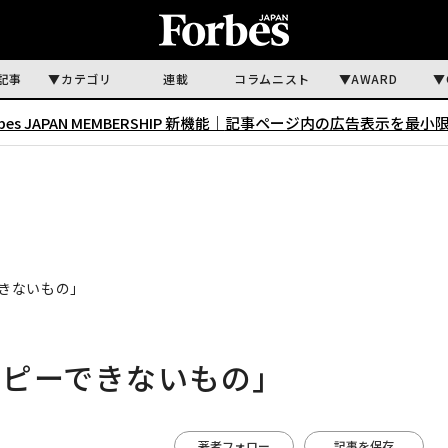
記事
カテゴリ
連載
コラムニスト
AWARD
rbes JAPAN MEMBERSHIP 新機能｜
記事ページ内の広告表示を最小
きないもの」
コピーできないもの」
著者フォロー
記事を保存