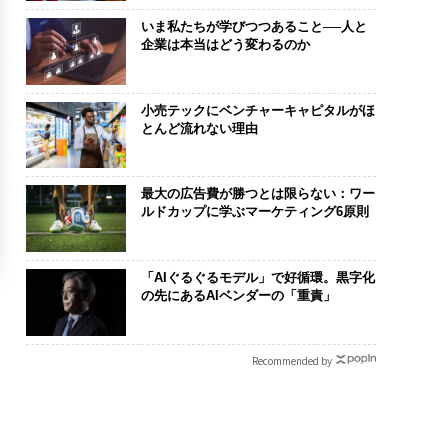
いま私たちが学びつつあること──人と
企業は本当はどう変わるのか
小売テックにベンチャーキャピタルがほ
とんど流れない理由
最大の広告費が勝つとは限らない：ワー
ルドカップに学ぶマーケティング6原則
「AIぐるぐるモデル」で好循環。黒字化
の先にあるAIベンダーの「重責」
Recommended by