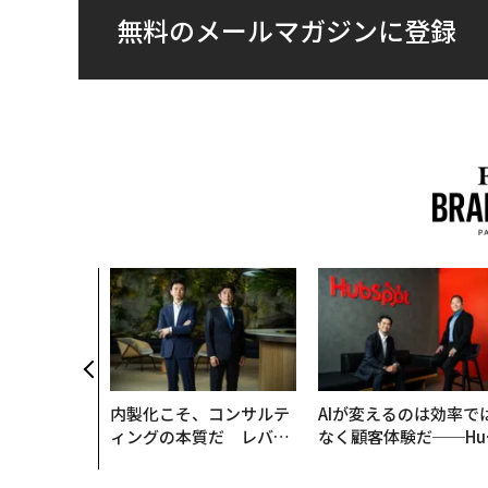
無料のメールマガジンに登録
内製化こそ、コンサルテ
AIが変えるのは効率で
ィングの本質だ レバレ
なく顧客体験だ──Hu
ジーズが実践する、次世
Spot Japanが語る「G
代ファームの全貌
ow Better」な組織の