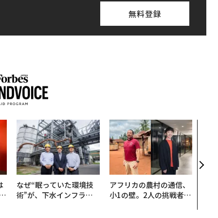
無料登録
〜決
模組
装」
く”
ビジ
は
なぜ“眠っていた環境技
アフリカの農村の通信、
b
術”が、下水インフラを
小1の壁。2人の挑戦者が
r
変えたのか──産総研×
手にした「次なる武器」
つ
月島JFEアクアソリュー