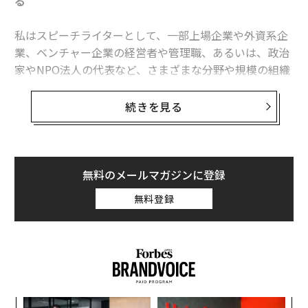
る
私はスピーチライターとして、一部上場企業や外資系企
業、ベンチャー企業の経営者や管理職、あるいは、政治
家やNPO法人の代表など、さまざまな分野や規模の組織
のリーダー層の講演やプレゼンテーション、いわゆる
「パブリックスピーキング」を影で支えるブレーンとし
続きを見る
て活動してきた。
仕事を通じてさまざまなリーダーと付き合う中で、優れ
たリーダーにある種の共通点があることに気づいた。そ
無料のメールマガジンに登録
れは、いくつかあるのだが……本題に入る前に、いった
無料登録
ん前提を共有しておきたい。
この世を大きく3つに分けると、「私」「社会」「世
界」で構成されている。「私」は文字通り、私という固
有の存在のこと。「社会」は建造物やプロダクト、法律
など、いわゆる人間が何らかの形で生み出したものだ。
創に
“