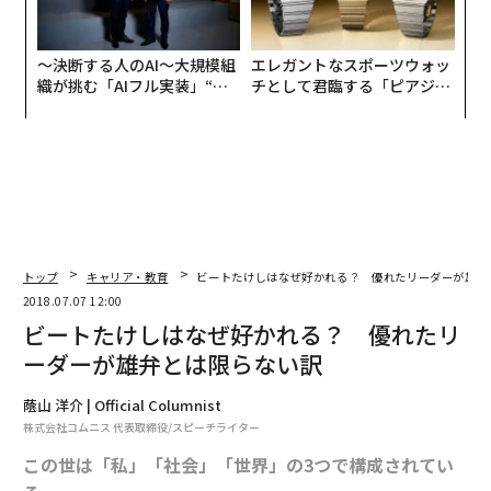
〜決断する人のAI〜大規模組
エレガントなスポーツウォッ
織が挑む「AIフル実装」“使
チとして君臨する「ピアジ
う”企業から“動く”企業へ【N
ェ」ポロの魅力
TTドコモビジネス×PwC】
トップ
キャリア・教育
ビートたけしはなぜ好かれる？ 優れたリーダーが雄弁
2018.07.07 12:00
ビートたけしはなぜ好かれる？ 優れたリ
ーダーが雄弁とは限らない訳
蔭山 洋介 | Official Columnist
株式会社コムニス 代表取締役/スピーチライター
この世は「私」「社会」「世界」の3つで構成されてい