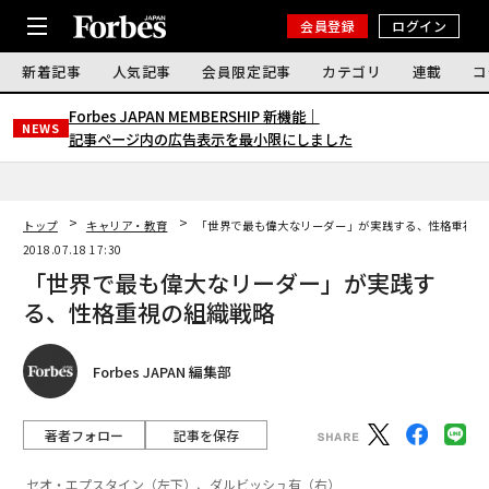
会員登録
ログイン
新着記事
人気記事
会員限定記事
カテゴリ
連載
コ
Forbes JAPAN MEMBERSHIP 新機能｜
NEWS
記事ページ内の広告表示を最小限にしました
トップ
キャリア・教育
「世界で最も偉大なリーダー」が実践する、性格重視の
2018.07.18 17:30
「世界で最も偉大なリーダー」が実践す
る、性格重視の組織戦略
Forbes JAPAN 編集部
著者フォロー
記事を保存
セオ・エプスタイン（左下）、ダルビッシュ有（右）