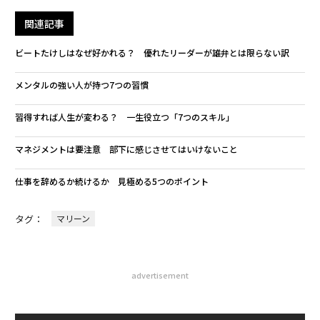
関連記事
ビートたけしはなぜ好かれる？ 優れたリーダーが雄弁とは限らない訳
メンタルの強い人が持つ7つの習慣
習得すれば人生が変わる？ 一生役立つ「7つのスキル」
マネジメントは要注意 部下に感じさせてはいけないこと
仕事を辞めるか続けるか 見極める5つのポイント
タグ：
マリーン
advertisement