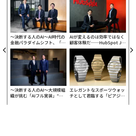
そして、「世界」は、この世に人間が生まれる前から存
 JA
シ
在していた環境や倫理、道徳など、揺らぐことのない普
グ
「
遍的なものとなる。
─
ら
普段、人は「私」と「社会」とを行き来することで日々
〜決断する人のAI〜AI時代の
AIが変えるのは効率ではなく
を営んでいる。その枠組みから逸脱することはそう起こ
金融パラダイムシフト、「超
顧客体験だ──HubSpot Ja
らない。だが、ふとしたきっかけで「社会」を飛び出
個別化」の核心 【MUFG×ウ
panが語る「Grow Better」
し、「世界」の中で振る舞おうとすることがある。既存
ェルスナビ×PwC】
な組織のつくり方
のルールにとらわれず、より普遍的な価値観に従おうと
すると言い換えてもよい。
具体例を挙げてみよう。かつて建設業界では談合がしき
〜決断する人のAI〜大規模組
エレガントなスポーツウォッ
りに問題視されていた。だが、建設業界という社会にお
織が挑む「AIフル実装」“使
チとして君臨する「ピアジ
いて、談合こそが正義であり、ステークホルダーみんな
う”企業から“動く”企業へ【N
ェ」ポロの魅力
が利益を得られる「是」であった。そこへ異を唱えるリ
TTドコモビジネス×PwC】
ーダーが現れた。建設業界の外側にいて建設業界の暗黙
のルールを全く無視する彼は、彼の「倫理と照らし合わ
せて談合は『否』である」とし、談合に与することはな