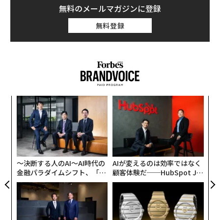
無料のメールマガジンに登録
無料登録
創に
“
 JA
シ
グ
「
─
ら
〜決断する人のAI〜AI時代の
AIが変えるのは効率ではなく
金融パラダイムシフト、「超
顧客体験だ──HubSpot Ja
個別化」の核心 【MUFG×ウ
panが語る「Grow Better」
ェルスナビ×PwC】
な組織のつくり方