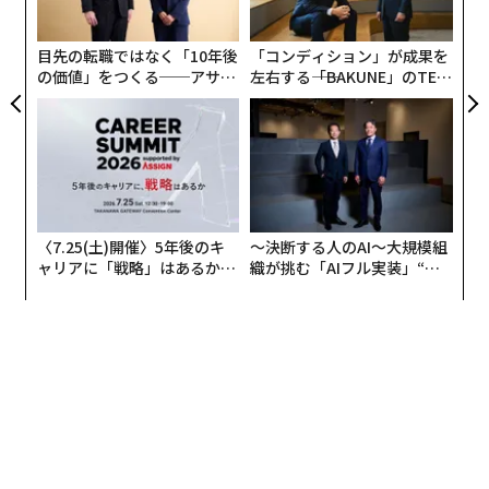
ら
目先の転職ではなく「10年後
「コンディション」が成果を
の価値」をつくる──アサイ
左右する――「BAKUNE」のTEN
ンの長期伴走型支援とは
TIALが支える「挑戦者の明
日」
〈7.25(土)開催〉5年後のキ
〜決断する人のAI〜大規模組
ャリアに「戦略」はあるか。
織が挑む「AIフル実装」“使
トップエグゼクティブのキャ
う”企業から“動く”企業へ【N
リアに触れる1日│CAREER S
TTドコモビジネス×PwC】
UMMIT 2026