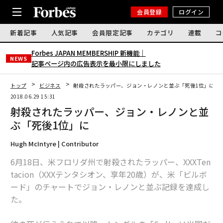
会員登録
ログイン
新着記事
人気記事
会員限定記事
カテゴリ
連載
コ
Forbes JAPAN MEMBERSHIP 新機能｜
NEWS
記事ページ内の広告表示を最小限にしました
トップ
ビジネス
射殺されたラッパー、ジョン・レノンと並ぶ「死後1位」に
2018.06.29 15:31
射殺されたラッパー、ジョン・レノンと並
ぶ「死後1位」に
Hugh McIntyre | Contributor
6月18日、米フロリダ州で射殺されたラッパー、XXXTen
tacion（XXXテンタシオン、享年20歳）が、米「ビルボ
ード」のチャートでジョン・レノンと並ぶ記録を達成し
た。