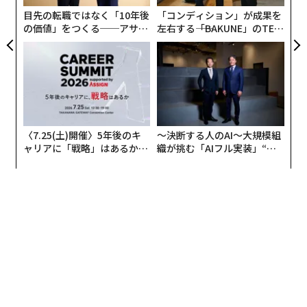
目先の転職ではなく「10年後
「コンディション」が成果を
の価値」をつくる──アサイ
左右する――「BAKUNE」のTEN
ンの長期伴走型支援とは
TIALが支える「挑戦者の明
日」
〈7.25(土)開催〉5年後のキ
〜決断する人のAI〜大規模組
ャリアに「戦略」はあるか。
織が挑む「AIフル実装」“使
トップエグゼクティブのキャ
う”企業から“動く”企業へ【N
リアに触れる1日│CAREER S
TTドコモビジネス×PwC】
UMMIT 2026