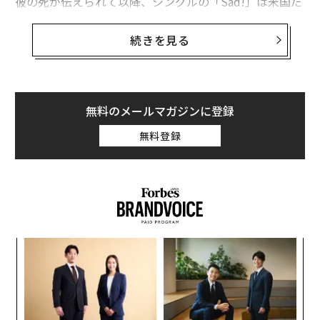
彼の死が伝えられて以降、シングルの「Sad!」は米国だ
けで数千万回のストリーミング再生を記録。それまでト
ップ40の圏外だった楽曲が、翌週には全米シングルチャ
続きを見る
ート「Hot 100」で1位を記録した。XXXTentacionは死
の直後にランキングの首位に立つという、極めて稀なア
ーティストたちの仲間入りを果たしたのだ。
無料のメールマガジンに登録
ビルボードによると、これまで米国の音楽業界でこの記
無料登録
録を達成したアーティストは7名いた。ジョン・レノン、
スタティック・メジャー、ジャニス・ジョプリン、ノト
ーリアス・B.I.G.、オーティス・レディング、ジム・クロ
ウチ、ソルジャ・スリムらだ。
〜
金
個
「
ェ
─
ら