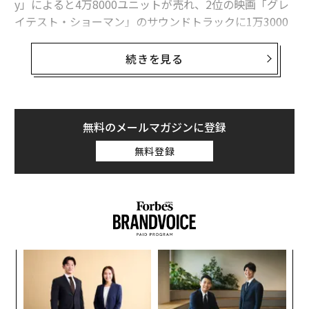
y」によると4万8000ユニットが売れ、2位の映画「グレ
イテスト・ショーマン」のサウンドトラックに1万3000
「世界で最も稼ぐスポーツ選手」、メイウェザーが4度目の首位
ユニットの差をつけた。
米社会派ラッパーにピューリッツァー賞、史上初の快挙
続きを見る
ミノーグのアルバムがイギリスで1位に輝いたのは6度目
脳を健康にする「ブレインフード」、専門家が勧める5つの食品
になる。今回の作品はカントリーとダンスポップを絶妙
にミックスしたサウンドで支持を集めている。1枚目の
タグ：
ジョン・レノン
シングル「ダンシング」は初登場38位で、トップ40に食
無料のメールマガジンに登録
い込んでいる。2枚目の「ストップ・ミー・フロム・フ
無料登録
ォーリング」もチャートを上昇中だ。
advertisement
ミノーグが初めてアルバムで1位を獲得したのは1988年
のデビューアルバム「ラッキー・ラヴ」で、シングル
「ラッキー・ラヴ」や「恋は急がず」、そして「ロコモ
ーション」が世界的大ヒットとなった。2作目のアルバ
〜
ム「エンジョイ・ユアセルフ」も1989年に1位になって
金
いる。
個
「
ェ
─