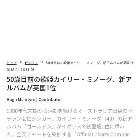
編集＝上田裕資
2026年9月号発売中
最新号の購入はこちらから
トップ
ビジネス
50歳目前の歌姫カイリー・ミノーグ、新アルバムが英国1位
2018.04.16 11:05
メンバーシップに登録する
50歳目前の歌姫カイリー・ミノーグ、新ア
ルバムが英国1位
Hugh McIntyre | Contributor
1980年代末期から活動を続けるオーストラリア出身のベ
関連記事
テラン女性シンガー、カイリー・ミノーグ（49）の新ア
50歳目前の歌姫カイリー・ミノーグ、新アルバムが英国1位
ルバム「ゴールデン」がイギリスで初登場1位に輝い
た。全英チャートを集計する「Official Charts Compan
W杯特化モデルも！ 時計ブランドの新作スマートウォッチ3選