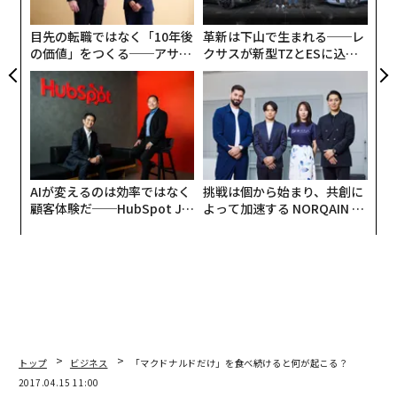
た
目先の転職ではなく「10年後
革新は下山で生まれる──レ
の価値」をつくる──アサイ
クサスが新型TZとESに込め
ンの長期伴走型支援とは
た「DISCOVER」の哲学
AIが変えるのは効率ではなく
挑戦は個から始まり、共創に
顧客体験だ──HubSpot Ja
よって加速する NORQAIN JA
panが語る「Grow Better」
PAN 特別座談会
な組織のつくり方
トップ
ビジネス
「マクドナルドだけ」を食べ続けると何が起こる？
2017.04.15 11:00