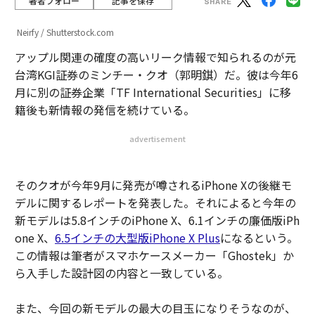
著者フォロー
記事を保存
Neirfy / Shutterstock.com
アップル関連の確度の高いリーク情報で知られるのが元
台湾KGI証券のミンチー・クオ（郭明錤）だ。彼は今年6
月に別の証券企業「TF International Securities」に移
籍後も新情報の発信を続けている。
advertisement
そのクオが今年9月に発売が噂されるiPhone Xの後継モ
デルに関するレポートを発表した。それによると今年の
新モデルは5.8インチのiPhone X、6.1インチの廉価版iPh
one X、
6.5インチの大型版iPhone X Plus
になるという。
この情報は筆者がスマホケースメーカー「Ghostek」か
ら入手した設計図の内容と一致している。
また、今回の新モデルの最大の目玉になりそうなのが、