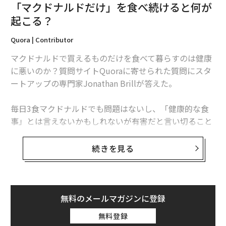
「マクドナルドだけ」を食べ続けると何が
起こる？
Quora | Contributor
マクドナルドで買えるものだけを食べて暮らすのは健康
に悪いのか？質問サイトQuoraに寄せられた質問にスタ
ートアップの専門家Jonathan Brillが答えた。
毎日3食マクドナルドでも問題はないし、「健康的な食
事」とは言えないかもしれないが有害だと言い切ること
はできない。ただし、以下の点に気を付けてメニューを
選ぶといいだろう。
続きを見る
・グリルチキンやサラダ（ドレッシング抜き）、フルー
ツ、乳製品（砂糖不使用のもの）、肉がメインで砂糖が
少ない朝食メニューを選ぼう。
無料のメールマガジンに登録
無料登録