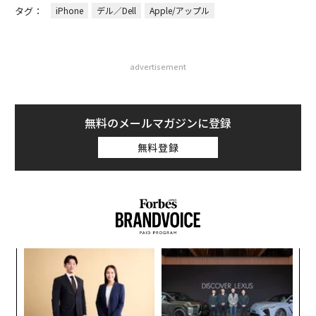
タグ：
iPhone
デル／Dell
Apple/アップル
advertisement
無料のメールマガジンに登録
無料登録
るか
“
、く
オ
ジ
ア
の