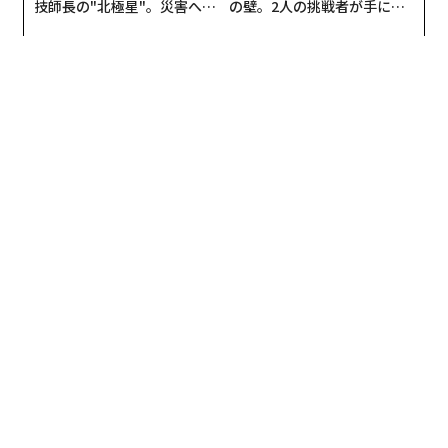
技師長の"北極星"。災害への
の壁。2人の挑戦者が手にし
無力感を乗り越え見つけた、
た「次なる武器」
防災一筋20年の答え
編集＝上田裕資
2026年9月号発売中
最新号の購入はこちらから
メンバーシップに登録する