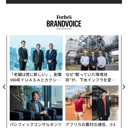
キ
エ
か。
設オ
キャ
が
伝
R S
が
る
モ
「老舗は常に新しい」。創業
なぜ“眠っていた環境技
360年ＹＵＡＳＡとカクシン
術”が、下水インフラを変え
CEO田尻望が語る、AIを超え
たのか──産総研×月島JFE
る人の価値
アクアソリューションの10年
パシフィックコンサルタンツ
アフリカの農村の通信、小1