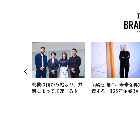
挑戦は個から始まり、共
伝統を礎に、未来を再
創によって加速する NOR
義する 125年企業BA
QAIN JAPAN 特別座談会
が挑むスモークレスな
来