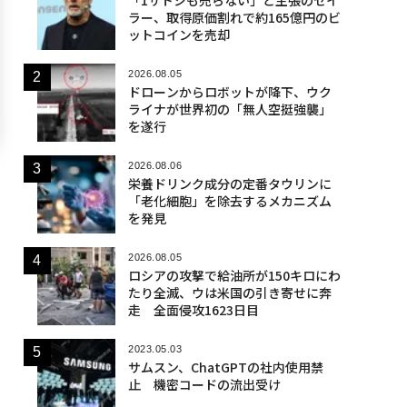
ラー、取得原価割れで約165億円のビ
ットコインを売却
2026.08.05
ドローンからロボットが降下、ウク
ライナが世界初の「無人空挺強襲」
を遂行
2026.08.06
栄養ドリンク成分の定番タウリンに
「老化細胞」を除去するメカニズム
を発見
2026.08.05
ロシアの攻撃で給油所が150キロにわ
たり全滅、ウは米国の引き寄せに奔
走 全面侵攻1623日目
2023.05.03
サムスン、ChatGPTの社内使用禁
止 機密コードの流出受け