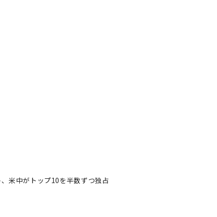
ト、米中がトップ10を半数ずつ独占
」リスト、米中がトップ10を
著者フォロー
記事を保存