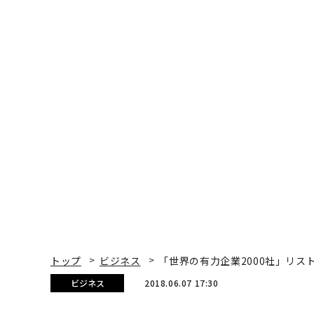
トップ
ビジネス
「世界の有力企業2000社」リス
ビジネス
2018.06.07 17:30
「世界の有力企業2000社
半数ずつ独占
Kristin Stoller | Forbes Staff