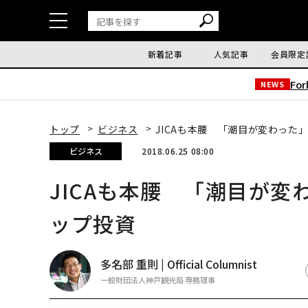
新着記事
人気記事
会員限定
Fo
NEWS
トップ
ビジネス
JICAも本腰 「潮目が変わった
ビジネス
2018.06.25 08:00
JICAも本腰 「潮目が
ップ投資
多名部 重則 | Official Columnist
一般財団法人神戸観光局 専務理事