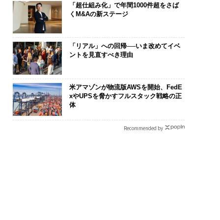
「超仕組み化」で年間1000件超をさば
くM&Aの新ステージ
「リアル」への回帰──いま改めてイベ
ントを見直すべき理由
まる”を超えて─エス
AIが変えるのは効率では
〜決断する人のA
オが描く、新しい日
なく顧客体験だ──Hub
代の金融パラ
米アマゾンが物流版AWSを開始、FedE
ラグジュアリー（中
Spot Japanが語る「Gr
ト、「超個別
xやUPSを脅かすフルスタック戦略の正
体
ow Better」な組織のつ
【MUFG×ウ
くり方
×PwC】
Recommended by