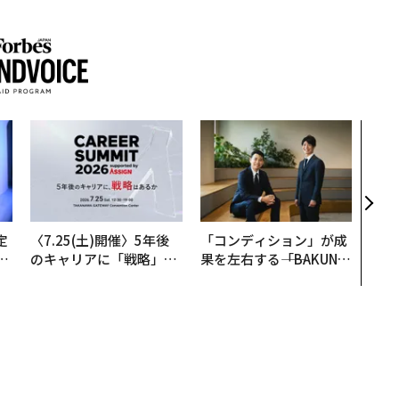
“泊
パシ
本の
編）
定
〈7.25(土)開催〉5年後
「コンディション」が成
T
のキャリアに「戦略」は
果を左右する――「BAKUN
未
あるか。トップエグゼク
E」のTENTIALが支える
ティブのキャリアに触れ
「挑戦者の明日」
る1日│CAREER SUMMI
T 2026