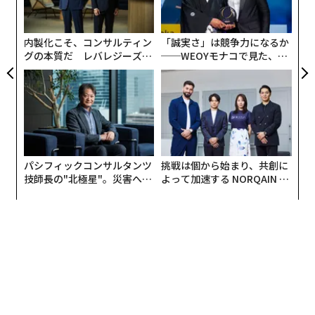
左右
T
日
内製化こそ、コンサルティン
「誠実さ」は競争力になるか
グの本質だ レバレジーズが
──WEOYモナコで見た、く
実践する、次世代ファームの
ら寿司の経営哲学
全貌
パシフィックコンサルタンツ
挑戦は個から始まり、共創に
技師長の"北極星"。災害への
よって加速する NORQAIN JA
無力感を乗り越え見つけた、
PAN 特別座談会
防災一筋20年の答え
編集 = 木内涼子