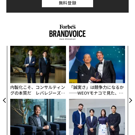
無料登録
〜
金
個
「
ェ
左右
T
日
内製化こそ、コンサルティン
「誠実さ」は競争力になるか
グの本質だ レバレジーズが
──WEOYモナコで見た、く
実践する、次世代ファームの
ら寿司の経営哲学
全貌