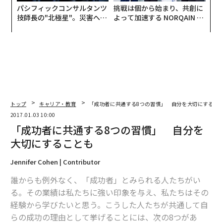
パシフィックコンサルタンツ
挑戦は個から始まり、共創に
技師長の"北極星"。災害への
よって加速する NORQAIN JA
無力感を乗り越え見つけた、
PAN 特別座談会
防災一筋20年の答え
トップ
キャリア・教育
「成功者に共通する8つの習慣」 自分を大切にするこ
2017.01.03 10:00
「成功者に共通する8つの習慣」 自分を
大切にすることも
Jennifer Cohen | Contributor
誰からも例外なく、「成功者」とみられる人たちがい
る。その業績は私たちに強い印象を与え、私たちはその
経験から学びたいと思う。こうした人たちが共通して自
らの成功の理由として挙げることには、次の8つがあ