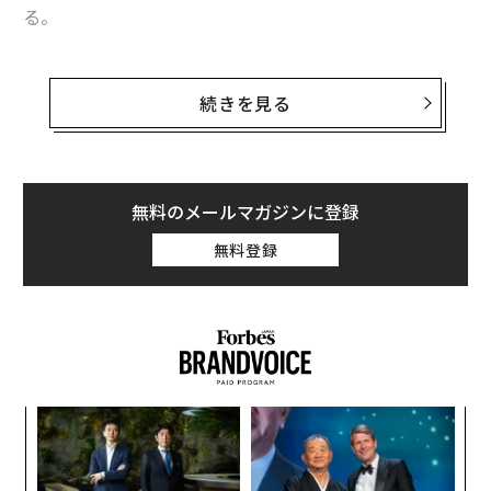
る。
1. 継続する
続きを見る
成功と機会は懸命の努力とよく似ている。自分が進めて
いるプロジェクトに情熱を注いでいるなら、忍耐強く、
ドアをたたき続ける必要がある、あるいは人と違う方法
で、自分の考えを推し進めるための創造的な解決策を探
無料のメールマガジンに登録
し続ける必要がある。
無料登録
〜
金
個
「
ェ