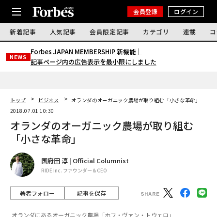
会員登録
ログイン
新着記事
人気記事
会員限定記事
カテゴリ
連載
コ
Forbes JAPAN MEMBERSHIP 新機能｜
NEWS
記事ページ内の広告表示を最小限にしました
トップ
ビジネス
オランダのオーガニック農場が取り組む「小さな革命」
2018.07.01 10:30
オランダのオーガニック農場が取り組む
「小さな革命」
国府田 淳 | Official Columnist
RIDE Inc. ファウンダー＆CEO
著者フォロー
記事を保存
オランダにあるオーガニック農場「ホフ・ヴァン・トウェロ」