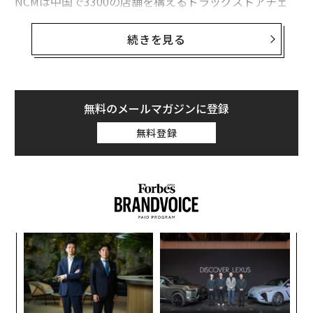
NCMは中国で3300の店舗を構えるドラッグストアチェ
ーン「ワトソンズ」と提携し、全店舗で「Music in Lif
e」と呼ばれるキャンペーンを始動した。アジアナンバ
続きを見る
ーワンのドラッグストアと呼ばれるワトソンズは、化粧
品やスキンケア商品の豊富な品ぞろえで若い女性たちに
人気だ。
無料のメールマガジンに登録
NCMとワトソンズの2社は、メイクアップと音楽がとも
無料登録
にパーソナルな自己表現であるという共通点を見出した
という。今回のキャンペーンでNCM会員は中国全土のワ
トソンズの店舗で、無料のメイクアップ6パターンを試
せるという。それぞれのメイクはNCMで配信中の楽曲に
インスパイアされたものになる。
パシ
「
ラグ
左右
T
エ
日
チ
ェ