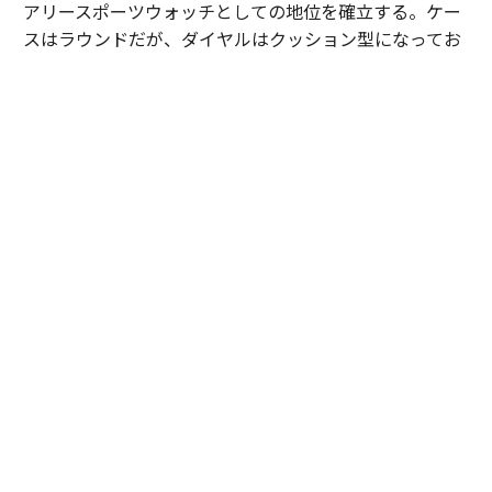
アリースポーツウォッチとしての地位を確立する。ケー
スはラウンドだが、ダイヤルはクッション型になってお
り、シンプルなデザインの中に表現力の高さが見える。
この人気モデルが、2026年に「ピアジェ ポロ シグネチ
ャー」として進化を果たした。ダイヤルのゴドロン模様
が、より立体的かつ表情豊かになっており、美しい時計
を作りたいという気持ちの強さを感じさせる。
またブレスレット/ストラップは、簡単に交換可能なイン
ターチェンジャブル式になっており、SSケースモデルに
は、ネイビーのラバーストラップが付属。ライフスタイ
ルに寄り添う時計となっている。