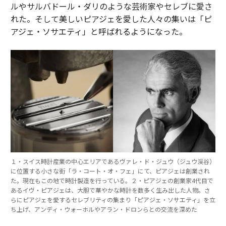
ルやサルバドール・ダリのような芸術家やセレブに愛さ
れた。そして美しいピアジェを愛した人々の集いは「ピ
アジェ・ソサエティ」と呼ばれるようになった。
１・スイス時計産業の中心エリアであるヴァレ・ド・ジュウ（ジュウ渓谷）
に位置する小さな街「ラ・コート・オ・フェ」にて、ピアジェは創業され
た。現在もこの地で時計製造を行っている。２・ピアジェの創業家4代目で
あるイヴ・ピアジェは、大胆で華やかな時計を数多く生み出した人物。さ
らにピアジェを愛するセレブリティの集まり「ピアジェ・ソサエティ」を立
ち上げ、アンディ・ウォーホルやアラン・ドロンらとの交流を深めた