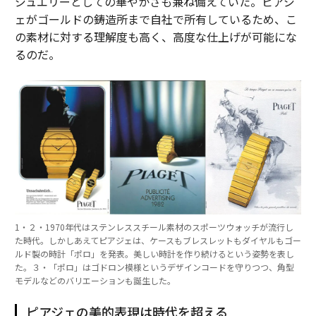
ジュエリーとしての華やかさも兼ね備えていた。ピアジ
ェがゴールドの鋳造所まで自社で所有しているため、こ
の素材に対する理解度も高く、高度な仕上げが可能にな
るのだ。
1・２・1970年代はステンレススチール素材のスポーツウォッチが流行し
た時代。しかしあえてピアジェは、ケースもブレスレットもダイヤルもゴー
ルド製の時計「ポロ」を発表。美しい時計を作り続けるという姿勢を表し
た。３・「ポロ」はゴドロン模様というデザインコードを守りつつ、角型
モデルなどのバリエーションも誕生した。
ピアジェの美的表現は時代を超える