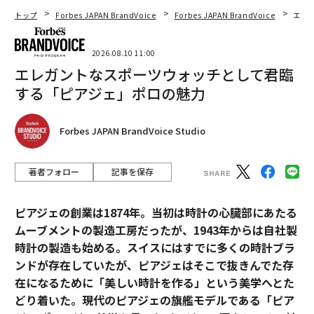
トップ
Forbes JAPAN BrandVoice
Forbes JAPAN BrandVoice
エレ
2026.08.10 11:00
エレガントなスポーツウォッチとして君臨
する「ピアジェ」ポロの魅力
Forbes JAPAN BrandVoice Studio
著者フォロー
記事を保存
ピアジェの創業は1874年。当初は時計の心臓部にあたる
ムーブメントの製造工房だったが、1943年からは自社製
時計の製造も始める。スイスにはすでに多くの時計ブラ
ンドが存在していたが、ピアジェはそこで抜きんでた存
在になるために「美しい時計を作る」という美学へとた
どり着いた。現代のピアジェの旗艦モデルである「ピア