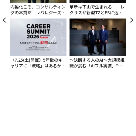
内製化こそ、コンサルティン
革新は下山で生まれる──レ
グの本質だ レバレジーズが
クサスが新型TZとESに込め
実践する、次世代ファームの
た「DISCOVER」の哲学
全貌
〈7.25(土)開催〉5年後のキ
〜決断する人のAI〜大規模組
ャリアに「戦略」はあるか。
織が挑む「AIフル実装」“使
トップエグゼクティブのキャ
う”企業から“動く”企業へ【N
リアに触れる1日│CAREER S
TTドコモビジネス×PwC】
UMMIT 2026