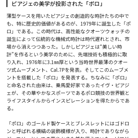
ピアジェの美学が投影された「ポロ」
薄型ケースを用いたピアジェの創造的な時計たちの中で
も、特に歴史的価値があるのが、1979年に誕生した「ポ
ロ」である。この時代は、高性能なクオーツウォッチの
誕生によって伝統的な機械式時計は時代遅れとされ、市
場から消えつつあった。しかしピアジェは“美しい時
計”を作るという美学のために、先端技術も積極的に取
り入れ、1976年に3.1㎜厚という当時世界最薄のクオー
ツ式ムーブメント、Cal.7Pを発表。そしてこのムーブメ
ントを搭載した「ポロ」を発表する。ちなみに「ポロ」
と命名された由来は、乗馬愛好家であったイヴ・ピアジ
ェが、その華やかなスポーツであるポロ競技の世界観と
ライフスタイルからインスピレーションを得たからであ
る。
「ポロ」のゴールド製ケースとブレスレットにはゴドロ
ンと呼ばれる横縞の装飾模様が入り、時計でありながら