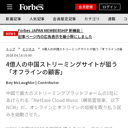
会員登録
ログイン
新着記事
人気記事
会員限定記事
カテゴリ
連載
コ
Forbes JAPAN MEMBERSHIP 新機能｜
NEWS
記事ページ内の広告表示を最小限にしました
トップ
ビジネス
4億人の中国ストリーミングサイトが狙う「オフラインの顧客
2018.06.16 10:00
4億人の中国ストリーミングサイトが狙う
「オフラインの顧客」
Bay McLaughlin | Contributor
中国で最大のストリーミングプラットフォームの1社に
あげられる「NetEase Cloud Music（網易雲音楽、以下
NCM」が、オンラインとオフラインの垣根を取り払う試
みを始動させた。