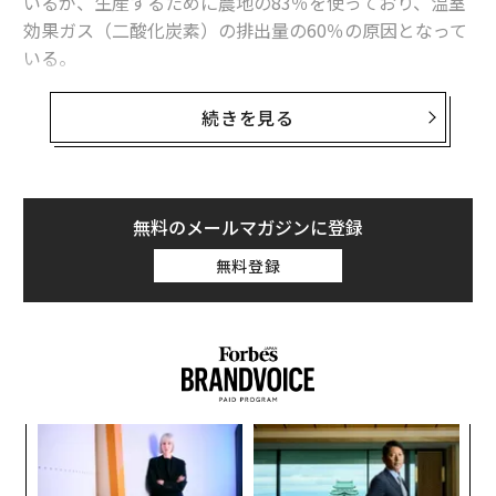
いるが、生産するために農地の83％を使っており、温室
効果ガス（二酸化炭素）の排出量の60％の原因となって
いる。
これは学術誌「サイエンス」に掲載された論文で示され
続きを見る
たデータだ。オックスフォード大学とスイスの研究機関
LCA Research Groupの研究チームらは、世界の4万近い
農場を対象としたデータベースを構築した。調査範囲は
119カ国に及び、世界で消費される食料の90％をカバー
無料のメールマガジンに登録
しているという。
無料登録
調査では水の使用量や温室効果ガスの排出量を調べ、大
気や水の汚染に農場がどのように関係しているかを調べ
た。その結果、最も環境に負担を与えているのが肉類と
乳製品を生産する過程であることが分かった。
ナ併
“
k」
オ
ック
ジ
パ