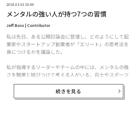
2018.03.02 20:00
メンタルの強い人が持つ7つの習慣
Jeff Boss | Contributor
編集＝上田裕資
私は先日、ある公開討論会に登壇し、どのようにして起
業家やスタートアップ創業者が「エリート」の思考法を
身につけるかを議論した。
2026年9月号発売中
私が指導するリーダーやチームの中には、メンタルの強
さを職業と結びつけて考える人がいる。兵士やスポーツ
最新号の購入はこちらから
選手など精神の強さが必要とされる人と、その他の人に
二分しているのだ。
続きを見る
メンバーシップに登録する
しかし、スポーツ系のイベントは短期的だ。五輪の短距
離走であれば10秒、全米プロフットボールリーグ（NF
L）であれば60分が試合時間だが、米国企業の「試合」
は少なくとも1日8時間だ。起業家はその倍かもしれな
関連記事
い。業界にかかわらず、プレッシャーの中で自分を制御