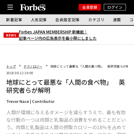
会員登録
ログイン
新着記事
人気記事
会員限定記事
カテゴリ
連載
コ
Forbes JAPAN MEMBERSHIP 新機能｜
NEWS
記事ページ内の広告表示を最小限にしました
トップ
テクノロジー
地球にとって最悪な「人間の食べ物」 英研究者らが解明
2018.06.12 19:00
地球にとって最悪な「人間の食べ物」 英
研究者らが解明
Trevor Nace | Contributor
人類が環境に与えるダメージを減らすうえで、最も有効
な行動の一つは肉類と乳製品の消費をやめることだとい
う。肉類と乳製品は人間の摂取カロリーの18％を占めて