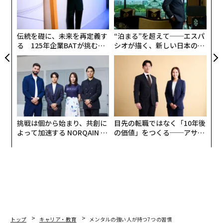
由
技
無
防
伝統を礎に、未来を再定義す
“泊まる”を超えて──エスパ
る 125年企業BATが挑むス
シオが描く、新しい日本のラ
モークレスな未来
グジュアリー（前編）
挑戦は個から始まり、共創に
目先の転職ではなく「10年後
よって加速する NORQAIN JA
の価値」をつくる──アサイ
PAN 特別座談会
ンの長期伴走型支援とは
トップ
キャリア・教育
メンタルの強い人が持つ7つの習慣