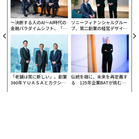
そんなクレジットカードの代替サービスとして登場した
な
の
のが、カンムが運営する「バンドルカード」だ。アプリ
ン
から申請すると数分でスマホにバーチャルカードがイン
〜決断する人のAI〜AI時代の
ソニーフィナンシャルグルー
ストールされ、VISA加盟店でネット決済が可能。手続き
金融パラダイムシフト、「超
プ、第二創業の経営デザイン
が完了すれば、実物のカードを手にすることもできる。
個別化」の核心 【MUFG×ウ
──カギは意志を引き出し、
ェルスナビ×PwC】
束ね、共創すること
「老舗は常に新しい」。創業
伝統を礎に、未来を再定義す
360年ＹＵＡＳＡとカクシン
る 125年企業BATが挑むス
CEO田尻望が語る、AIを超え
モークレスな未来
る人の価値
また、2018年4月にはアプリで金額を指定するだけで入
金される新サービス「ポチっと」を開始した。2018年中
に150万インストールを目指しているという。