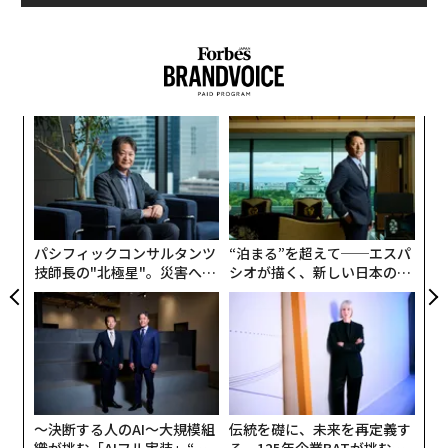
下の通信企業、Jio（ジオ）が2016年の創立以来、契約
者数を1億4000万人以上に急増させたことが株価上昇の
━━課題ですか。
主要因となった。
誰もがすぐにリアルカードを持つことはできたのです
が、チャージ式のため、カード内にお金をチャージする
ォッ
ア
には、コンビニでチャージしたり、ATMからお金を振り
ジ
の
込んだりしなければなりませんでした。
た
挑
よっ
今回、「ポチっと」チャージをリリースしたのは、チャ
PA
ージの手間を改善することが目的です。やっぱり、お風
パシフィックコンサルタンツ
“泊まる”を超えて──エスパ
呂上がりの深夜にコンビニまで足を運ぶのは嫌ですか
技師長の"北極星"。災害への
シオが描く、新しい日本のラ
ら。
無力感を乗り越え見つけた、
グジュアリー（前編）
防災一筋20年の答え
━━確かに面倒です。
僕はこれらのサービスを通じて、誰にでも等しく決済手
段を提供したいと思っています。例えば、現在は若い世
〜決断する人のAI〜大規模組
伝統を礎に、未来を再定義す
代や与信審査に通りづらい職業の人など、法的な問題で
織が挑む「AIフル実装」“使
る 125年企業BATが挑むス