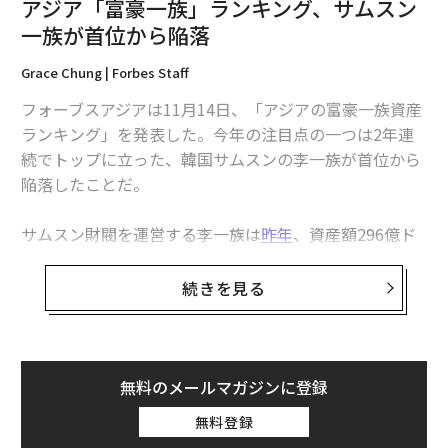
アジア「富豪一族」ランキング、サムスン
カンム 八巻渉
一族が首位から陥落
「アプリを開く手間」も与えないくらい手軽にしたい
Grace Chung | Forbes Staff
フォーブスアジアは11月14日、「アジアの富豪一族資産
━━金額を指定するだけで入金される「『ポチっと』チ
ランキング」を発表した。今年の注目点の一つは2年連
ャージ」を開始されました。まず、サービスを開始した
続でトップに立った、韓国サムスンの李一族が首位から
理由を教えてください。
陥落したことだ。
決済を手軽にしたい。それがサービスを始めた最大の理
サムスン財閥を運営する李一族は
昨年
、資産額296億ド
由です。今から2年前、2016年に“アプリから誰でも1分
ルで1位に立ったが、今年は資産を408億ドル（約4.6兆
で作れるVisaカード”をコンセプトにした、チャージ式Vi
円）まで伸ばしたものの、急浮上したインドの大富豪ム
saプリペイドカード「バンドルカード」の提供を始めま
続きを見る
ケシュ・アムバニ一族（資産448億ドル）に首位の座を
した。
奪われた。
生年月日と電話番号を入力するだけで、すぐにネット決
アムバニ一族の資産は昨年190億だったが、運営するイ
済専用のバーチャルカードを発行。希望者は実店舗で使
無料のメールマガジンに登録
ンド最大のコングロマリット、リライアンス・インダス
えるリアルカードを持つことができたのですが、個人的
無料登録
トリーズの株価急騰により一気に資産額を伸ばした。傘
には課題もあるなと思っていました。