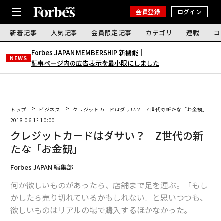
会員登録
ログイン
新着記事
人気記事
会員限定記事
カテゴリ
連載
コ
Forbes JAPAN MEMBERSHIP 新機能｜
NEWS
記事ページ内の広告表示を最小限にしました
トップ
ビジネス
クレジットカードはダサい？ Z世代の新たな「お金観」
2018.06.12 10:00
クレジットカードはダサい？ Z世代の新
たな「お金観」
Forbes JAPAN 編集部
何か欲しいものがあったら、店舗まで足を運ぶ。「もし
かしたら売り切れているかもしれない」と思いつつも、
欲しいものはリアルの場で購入するほかなかった。