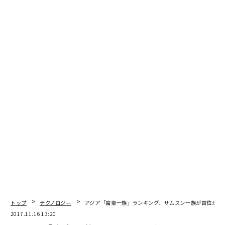
彼らがこの時代にカードとスマホの併用で決済サービス
を行う理由とは。そしてこれからの「決済の形」はどの
ようになるのか。カンムの八巻渉に聞いた。
トップ
テクノロジー
アジア「富豪一族」ランキング、サムスン一族が首位から
2017.11.16 13:20