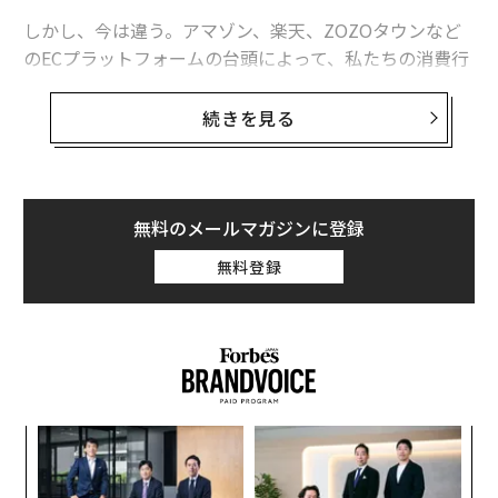
しかし、今は違う。アマゾン、楽天、ZOZOタウンなど
のECプラットフォームの台頭によって、私たちの消費行
動は大きく変わった。店舗に足を運ぶのは商品との偶発
的な出会いを求めるためで、欲しいと思うものはECサイ
続きを見る
トで購入するのが当たり前になっている。
ECサイトの買い物で必要となるのがクレジットカード
だ。代引きや後払いも可能だが、基本的にはクレジット
無料のメールマガジンに登録
カード決済が前提。全員が全員、クレジットカードを保
無料登録
有できればいいが、現実はそう簡単ではない。
例えば、支払い能力の乏しい若年層やフリーランスは与
信がないと判断されてしまうため、クレジットカード会
社の審査が通りづらい。彼らにとって、ECサイトでの購
買活動やサブスクリプションサービスとの契約は意外と
ィン
A
不便だったりする。
ズが
顧客
ムの
pa
目