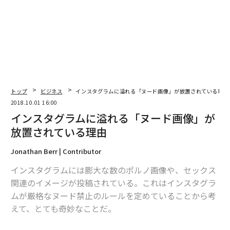
━━課題ですか。
誰もがすぐにリアルカードを持つことはできたのです
が、チャージ式のため、カード内にお金をチャージする
には、コンビニでチャージしたり、ATMからお金を振り
込んだりしなければなりませんでした。
トップ
ビジネス
インスタグラムに溢れる「ヌード画像」が放置されている理由
2018.10.01 16:00
今回、「ポチっと」チャージをリリースしたのは、チャ
インスタグラムに溢れる「ヌード画像」が
ージの手間を改善することが目的です。やっぱり、お風
放置されている理由
呂上がりの深夜にコンビニまで足を運ぶのは嫌ですか
ら。
Jonathan Berr | Contributor
インスタグラムには膨大な数のポルノ画像や、セックス
━━確かに面倒です。
関連のイメージが投稿されている。これはインスタグラ
ムが厳格なヌード禁止のルールを定めていることから考
僕はこれらのサービスを通じて、誰にでも等しく決済手
えて、とても奇妙なことだ。
段を提供したいと思っています。例えば、現在は若い世
代や与信審査に通りづらい職業の人など、法的な問題で