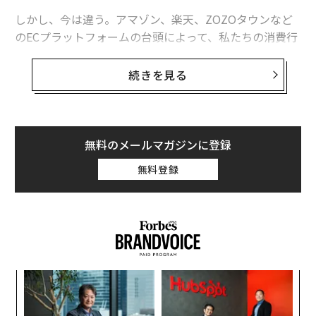
しかし、今は違う。アマゾン、楽天、ZOZOタウンなど
のECプラットフォームの台頭によって、私たちの消費行
動は大きく変わった。店舗に足を運ぶのは商品との偶発
的な出会いを求めるためで、欲しいと思うものはECサイ
続きを見る
トで購入するのが当たり前になっている。
ECサイトの買い物で必要となるのがクレジットカード
だ。代引きや後払いも可能だが、基本的にはクレジット
無料のメールマガジンに登録
カード決済が前提。全員が全員、クレジットカードを保
無料登録
有できればいいが、現実はそう簡単ではない。
例えば、支払い能力の乏しい若年層やフリーランスは与
信がないと判断されてしまうため、クレジットカード会
社の審査が通りづらい。彼らにとって、ECサイトでの購
買活動やサブスクリプションサービスとの契約は意外と
「
不便だったりする。
左右
T
挑