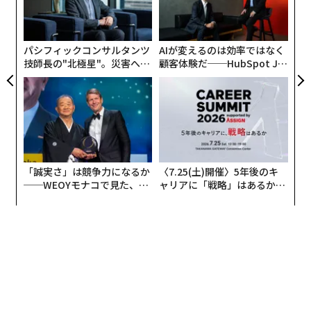
そんなクレジットカードの代替サービスとして登場した
日
よっ
のが、カンムが運営する「バンドルカード」だ。アプリ
PA
から申請すると数分でスマホにバーチャルカードがイン
パシフィックコンサルタンツ
AIが変えるのは効率ではなく
ストールされ、VISA加盟店でネット決済が可能。手続き
技師長の"北極星"。災害への
顧客体験だ──HubSpot Ja
が完了すれば、実物のカードを手にすることもできる。
無力感を乗り越え見つけた、
panが語る「Grow Better」
防災一筋20年の答え
な組織のつくり方
「誠実さ」は競争力になるか
〈7.25(土)開催〉5年後のキ
──WEOYモナコで見た、く
ャリアに「戦略」はあるか。
ら寿司の経営哲学
トップエグゼクティブのキャ
リアに触れる1日│CAREER S
UMMIT 2026
また、2018年4月にはアプリで金額を指定するだけで入
金される新サービス「ポチっと」を開始した。2018年中
に150万インストールを目指しているという。