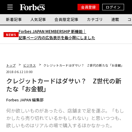
会員登録
ログイン
新着記事
人気記事
会員限定記事
カテゴリ
連載
コ
Forbes JAPAN MEMBERSHIP 新機能｜
NEWS
記事ページ内の広告表示を最小限にしました
トップ
ビジネス
クレジットカードはダサい？ Z世代の新たな「お金観」
2018.06.12 10:00
クレジットカードはダサい？ Z世代の新
たな「お金観」
Forbes JAPAN 編集部
何か欲しいものがあったら、店舗まで足を運ぶ。「もし
かしたら売り切れているかもしれない」と思いつつも、
欲しいものはリアルの場で購入するほかなかった。