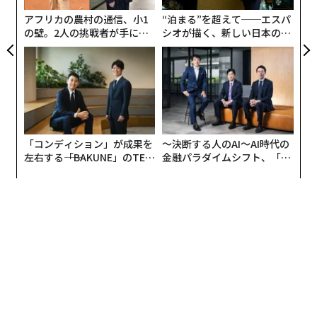
文＝野口直希 写真＝若原瑞晶
T
アフリカの農村の通信、小1
“泊まる”を超えて──エスパ
の壁。2人の挑戦者が手にし
シオが描く、新しい日本のラ
た「次なる武器」
グジュアリー（前編）
2026年9月号発売中
最新号の購入はこちらから
「コンディション」が成果を
〜決断する人のAI〜AI時代の
メンバーシップに登録する
左右する――「BAKUNE」のTEN
金融パラダイムシフト、「超
TIALが支える「挑戦者の明
個別化」の核心 【MUFG×ウ
日」
ェルスナビ×PwC】
関連記事
大成功を収めたい人がやめるべき、たった1つのこと
今の仕事が「辞め時」だと分かる10のサイン
編集＝上田裕資