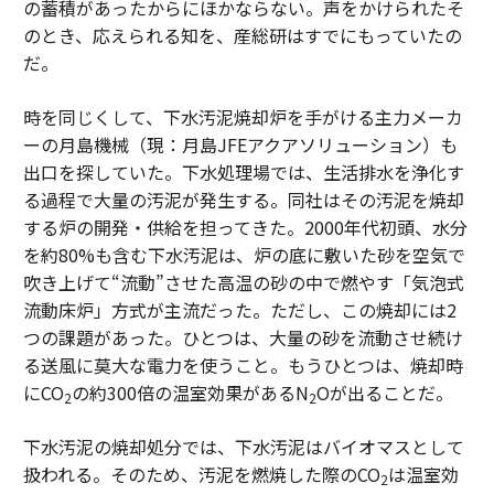
の蓄積があったからにほかならない。声をかけられたそ
のとき、応えられる知を、産総研はすでにもっていたの
だ。
時を同じくして、下水汚泥焼却炉を手がける主力メーカ
ーの月島機械（現：月島JFEアクアソリューション）も
出口を探していた。下水処理場では、生活排水を浄化す
る過程で大量の汚泥が発生する。同社はその汚泥を焼却
する炉の開発・供給を担ってきた。2000年代初頭、水分
を約80%も含む下水汚泥は、炉の底に敷いた砂を空気で
吹き上げて“流動”させた高温の砂の中で燃やす「気泡式
流動床炉」方式が主流だった。ただし、この焼却には2
つの課題があった。ひとつは、大量の砂を流動させ続け
る送風に莫大な電力を使うこと。もうひとつは、焼却時
にCO
の約300倍の温室効果があるN
Oが出ることだ。
2
2
下水汚泥の焼却処分では、下水汚泥はバイオマスとして
扱われる。そのため、汚泥を燃焼した際のCO
は温室効
2