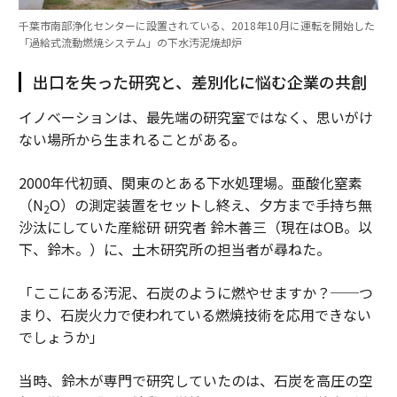
千葉市南部浄化センターに設置されている、2018年10月に運転を開始した
「過給式流動燃焼システム」の下水汚泥焼却炉
出口を失った研究と、差別化に悩む企業の共創
イノベーションは、最先端の研究室ではなく、思いがけ
ない場所から生まれることがある。
2000年代初頭、関東のとある下水処理場。亜酸化窒素
（N
O）の測定装置をセットし終え、夕方まで手持ち無
2
沙汰にしていた産総研 研究者 鈴木善三（現在はOB。以
下、鈴木。）に、土木研究所の担当者が尋ねた。
「ここにある汚泥、石炭のように燃やせますか？──つ
まり、石炭火力で使われている燃焼技術を応用できない
でしょうか」
当時、鈴木が専門で研究していたのは、石炭を高圧の空