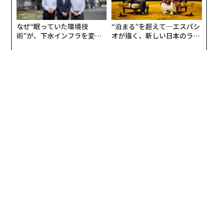
なぜ“眠っていた環境技
“泊まる”を超えて─エスパシ
術”が、下水インフラを変え
オが描く、新しい日本のラグ
たのか──産総研×月島JFE
ジュアリー（中編）
アクアソリューションの10年