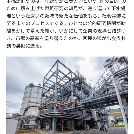
本稿が追うのは、産総研が石炭火力という“別の目的”の
ために積み上げた燃焼研究の知見が、巡り巡って下水処
理という畑違いの領域で新たな価値をもち、社会実装に
至るまでのプロセスである。ひとつの公的研究機関が時
間をかけて蓄えた知が、いかにして企業の現場と結びつ
き、市場の基準を塗り替えたのか。官民の知が出会う共
創の裏側に迫る。