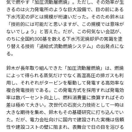
気で燃やす「加圧流動層燃焼」。ただし、その効率が生
きるのは火力発電所のような巨大設備で、目の前にある
下水汚泥の炉とは規模が桁違いだった。そのため鈴木は
「技術的には可能だと思いますが、この規模では意味が
ないでしょう」と答えた。だが、この何気ない会話が、
のちに全国約300基を数える下水汚泥焼却炉の常識を塗
り替える技術「過給式流動燃焼システム」の出発点にな
る。
鈴木が長年取り組んできた「加圧流動層燃焼」は、燃焼
によって得られる蒸気だけでなく高温高圧の排ガスも利
用し、それぞれがタービンを駆動して発電する高効率な
複合発電技術である。この発電方式を採用すれば発電効
率は数パーセント向上し、燃料消費量に換算すればその
差は極めて大きい。次世代の石炭火力技術として一時は
大きな期待を集め、鈴木もその基礎研究に打ち込んでい
た。だが、電力会社向けに国内で建設された実機は信頼
性や建設コストの壁に阻まれ、表舞台で日の目を浴びる