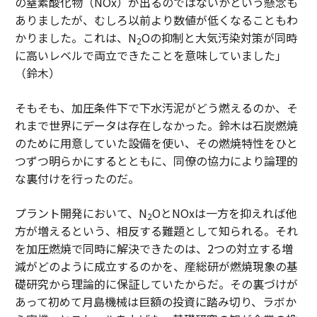
の窒素酸化物（NOx）が出るのではないかという懸念も
ありましたが、むしろ以前より数値が低くなることもわ
かりました。これは、N
Oの抑制と大気汚染対策が同時
2
に高いレベルで両立できたことを意味していました」
（鈴木）
そもそも、加圧条件下で下水汚泥がどう燃えるのか、そ
れまで世界にデータは存在しなかった。鈴木は石炭燃焼
のために用意していた設備を使い、その燃焼特性をひと
つずつ明らかにするとともに、同僚の協力により論理的
な裏付けを行ったのだ。
プラント開発において、N
OとNOxは一方を抑えれば他
2
方が増えるという、相反する難題として知られる。それ
を加圧燃焼で同時に解決できたのは、2つの対立する増
減がどのように成立するのかを、産総研が燃焼現象の基
礎研究から理論的に保証していたからだ。その裏づけが
あって初めて月島機械は巨額の投資に踏み切り、ラボか