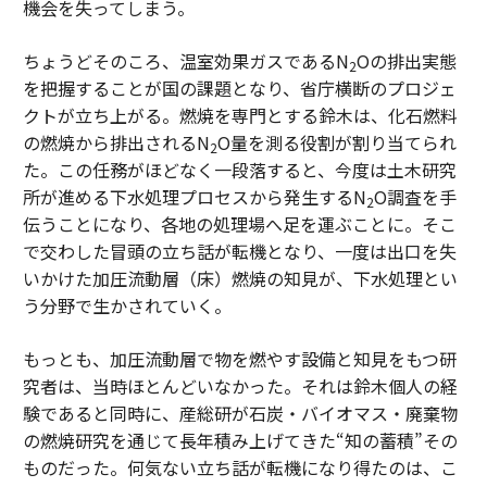
機会を失ってしまう。
ちょうどそのころ、温室効果ガスであるN
Oの排出実態
2
を把握することが国の課題となり、省庁横断のプロジェ
クトが立ち上がる。燃焼を専門とする鈴木は、化石燃料
の燃焼から排出されるN
O量を測る役割が割り当てられ
2
た。この任務がほどなく一段落すると、今度は土木研究
所が進める下水処理プロセスから発生するN
O調査を手
2
伝うことになり、各地の処理場へ足を運ぶことに。そこ
で交わした冒頭の立ち話が転機となり、一度は出口を失
いかけた加圧流動層（床）燃焼の知見が、下水処理とい
う分野で生かされていく。
もっとも、加圧流動層で物を燃やす設備と知見をもつ研
究者は、当時ほとんどいなかった。それは鈴木個人の経
験であると同時に、産総研が石炭・バイオマス・廃棄物
の燃焼研究を通じて長年積み上げてきた“知の蓄積”その
ものだった。何気ない立ち話が転機になり得たのは、こ