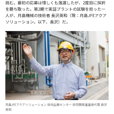
挑む。最初の応募は惜しくも落選したが、2度目に採択
を勝ち取った。第2期で実証プラントの試験を担った一
人が、月島機械の技術者 長沢英和（現：月島JFEアクア
ソリューション。以下、長沢）だ。
月島JFEアクアソリューション 技術企画センター 研究開発室室長代理 長沢
英和