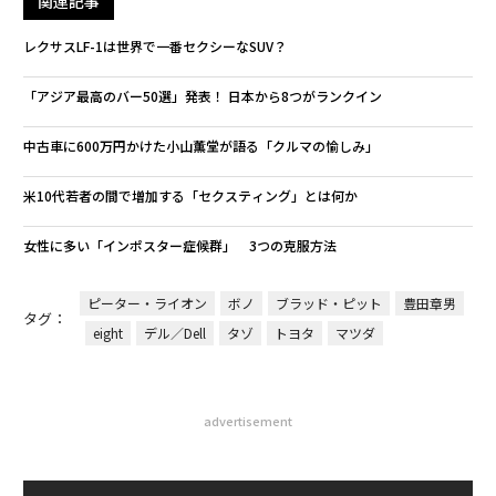
関連記事
レクサスLF-1は世界で一番セクシーなSUV？
「アジア最高のバー50選」発表！ 日本から8つがランクイン
中古車に600万円かけた小山薫堂が語る「クルマの愉しみ」
米10代若者の間で増加する「セクスティング」とは何か
女性に多い「インポスター症候群」 3つの克服方法
ピーター・ライオン
ボノ
ブラッド・ピット
豊田章男
タグ：
eight
デル／Dell
タゾ
トヨタ
マツダ
advertisement