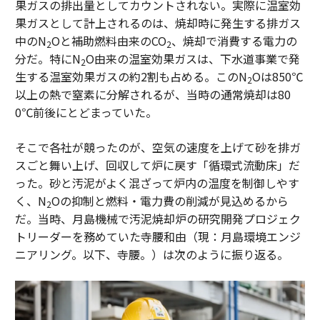
果ガスの排出量としてカウントされない。実際に温室効
果ガスとして計上されるのは、焼却時に発生する排ガス
中のN
Oと補助燃料由来のCO
、焼却で消費する電力の
2
2
分だ。特にN
O由来の温室効果ガスは、下水道事業で発
2
生する温室効果ガスの約2割も占める。このN
Oは850℃
2
以上の熱で窒素に分解されるが、当時の通常焼却は80
0℃前後にとどまっていた。
そこで各社が競ったのが、空気の速度を上げて砂を排ガ
スごと舞い上げ、回収して炉に戻す「循環式流動床」だ
った。砂と汚泥がよく混ざって炉内の温度を制御しやす
く、N
Oの抑制と燃料・電力費の削減が見込めるから
2
だ。当時、月島機械で汚泥焼却炉の研究開発プロジェク
トリーダーを務めていた寺腰和由（現：月島環境エンジ
ニアリング。以下、寺腰。）は次のように振り返る。