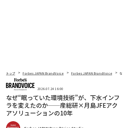
トップ
Forbes JAPAN BrandVoice
Forbes JAPAN BrandVoice
なぜ
2026.07.24 16:00
なぜ“眠っていた環境技術”が、下水インフ
ラを変えたのか──産総研×月島JFEアク
アソリューションの10年