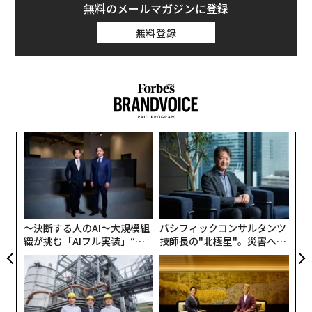
無料のメールマガジンに登録
無料登録
果を
エ
EN
設オ
明
が
“
が
シ
グ
〜決断する人のAI〜大規模組
パシフィックコンサルタンツ
織が挑む「AIフル実装」“使
技師長の"北極星"。災害への
う”企業から“動く”企業へ【N
無力感を乗り越え見つけた、
TTドコモビジネス×PwC】
防災一筋20年の答え