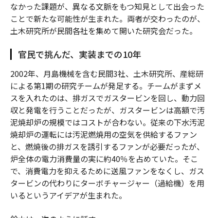
なかった課題が、異なる文脈をもつ知見として出会った
ことで新たな可能性が生まれた。両者が交わったのが、
土木研究所が民間各社を集めて開いた研究会だった。
官民で挑んだ、実装までの10年
2002年、月島機械を含む民間3社、土木研究所、産総研
による第1期の研究チームが発足する。チームがまずメ
スを入れたのは、排ガスでガスタービンを回し、動力回
収と発電を行うことだったが、ガスタービンは高額で汚
泥焼却炉の規模ではコストが合わない。従来の下水汚泥
焼却炉の運転には汚泥燃焼用の空気を供給するファン
と、燃焼後の排ガスを誘引するファンが必要だったが、
炉全体の電力消費量の実に約40％を占めていた。そこ
で、消費電力を抑えるために送風ファンをなくし、ガス
タービンの代わりにターボチャージャー（過給機）を用
いるというアイデアが生まれた。