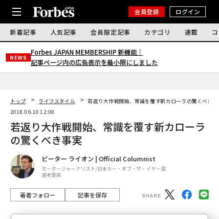
会員登録
ログイン
新着記事
人気記事
会員限定記事
カテゴリ
連載
コ
Forbes JAPAN MEMBERSHIP 新機能｜
NEWS
記事ページ内の広告表示を最小限にしました
トップ
ライフスタイル
若返り大作戦開始、常識を覆す新カローラの驚くべき事
2018.06.10 12:00
若返り大作戦開始、常識を覆す新カローラ
の驚くべき事実
ピーター ライオン | Official Columnist
モータージャーナリスト/日本カー・オブ・ザ・イヤー賞
選考委員
著者フォロー
記事を保存