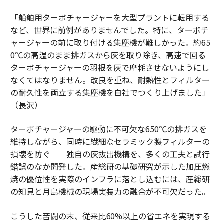
「船舶用ターボチャージャーを大型プラントに転用する
など、世界に前例がありませんでした。特に、ターボチ
ャージャーの前に取り付ける集塵機が難しかった。約65
0℃の高温のまま排ガスから灰を取り除き、高速で回る
ターボチャージャーの羽根を灰で摩耗させないようにし
なくてはなりません。改良を重ね、耐熱性とフィルター
の耐久性を両立する集塵機を自社でつくり上げました」
（長沢）
ターボチャージャーの駆動に不可欠な650℃の排ガスを
維持しながら、同時に繊細なセラミック製フィルターの
損壊を防ぐ──独自の灰抜出機構を、多くの工夫と試行
錯誤のなか開発した。産総研の基礎研究が示した加圧燃
焼の優位性を実際のインフラに落とし込むには、産総研
の知見と月島機械の現場実装力の融合が不可欠だった。
こうした苦闘の末、従来比60%以上の省エネを実現する