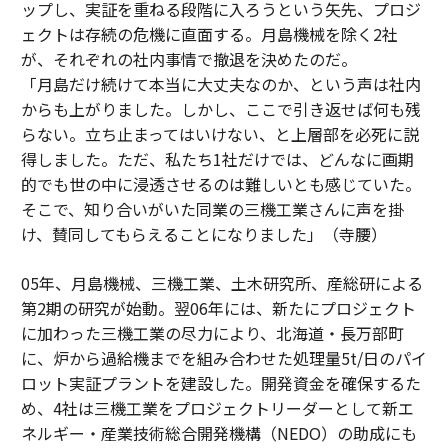
ップし、実証を重ねる段階に入ろうという矢先、プロジ
ェクトは存続の危機に直面する。月島機械を除く2社
が、それぞれの社内事情で撤退を決めたのだ。
「月島だけ続けて本当に大丈夫なのか、という声は社内
からも上がりました。しかし、ここで引き返せば何も残
らない。立ち止まってはいけない、と上層部を必死に説
得しました。ただ、私たち1社だけでは、どんなに画期
的でも世の中に浸透させるのは難しいとも感じていた。
そこで、知り合いがいた同業の三機工業さんに声を掛
け、賛同してもらえることになりました」（寺腰）
05年、月島機械、三機工業、土木研究所、産総研による
第2期の研究が始動。翌06年には、新たにプロジェクト
に加わった三機工業の尽力により、北海道・長万部町
に、炉から過給機までを組み合わせた処理量5t/日のパイ
ロット実証プラントを建設した。開発資金を確保するた
め、4社は三機工業をプロジェクトリーダーとして新エ
ネルギー・産業技術総合開発機構（NEDO）の助成にも