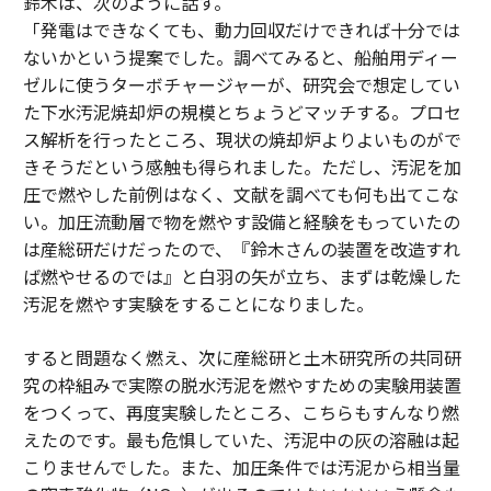
鈴木は、次のように話す。
「発電はできなくても、動力回収だけできれば十分では
ないかという提案でした。調べてみると、船舶用ディー
ゼルに使うターボチャージャーが、研究会で想定してい
た下水汚泥焼却炉の規模とちょうどマッチする。プロセ
ス解析を行ったところ、現状の焼却炉よりよいものがで
きそうだという感触も得られました。ただし、汚泥を加
圧で燃やした前例はなく、文献を調べても何も出てこな
い。加圧流動層で物を燃やす設備と経験をもっていたの
は産総研だけだったので、『鈴木さんの装置を改造すれ
ば燃やせるのでは』と白羽の矢が立ち、まずは乾燥した
汚泥を燃やす実験をすることになりました。
すると問題なく燃え、次に産総研と土木研究所の共同研
究の枠組みで実際の脱水汚泥を燃やすための実験用装置
をつくって、再度実験したところ、こちらもすんなり燃
えたのです。最も危惧していた、汚泥中の灰の溶融は起
こりませんでした。また、加圧条件では汚泥から相当量