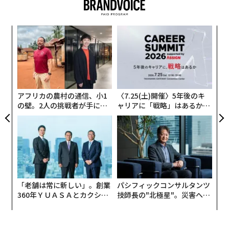
A
顧客
pa
“
な
シ
グ
アフリカの農村の通信、小1
〈7.25(土)開催〉5年後のキ
の壁。2人の挑戦者が手にし
ャリアに「戦略」はあるか。
た「次なる武器」
トップエグゼクティブのキャ
リアに触れる1日│CAREER S
UMMIT 2026
「老舗は常に新しい」。創業
パシフィックコンサルタンツ
360年ＹＵＡＳＡとカクシン
技師長の"北極星"。災害への
CEO田尻望が語る、AIを超え
無力感を乗り越え見つけた、
る人の価値
防災一筋20年の答え