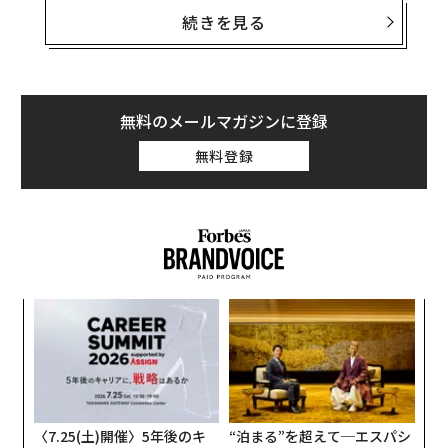
いました。指導する価値のない人と思われるのではと思
続きを見る
って……」と心境を明かしてくれた。
驚くべき発言だが、私にとっては予想外ではなかった。
以前こうした発言を受けたことがあったからだ。こんな
無料のメールマガジンに登録
ことを言うのは、女性のクライアントだけだった。
無料登録
これは「インポスター症候群」と呼ばれ、自分が詐欺師
のように思われること、自分の成功に価値がないこと、
自分は他人ほど能力がないことに恐怖心を感じる状態
だ。男女どちらにも起き得るが、女性の方が影響されや
すく、その程度も強い。
〜
金
複数の研究によると、自己不信を感じている女性は男性
個
パ
に比べ、昇給や昇進を求めることが少なく、キャリアに
ェ
技
悪影響が生じ得る。ヒューレット・パッカードの社内調
無
査からは、女性は自分が応募要件を100％満たしている
防
〈7.25(土)開催〉5年後のキ
“泊まる”を超えて─エスパシ
と感じた仕事にしか応募しないが、男性は60％しか要件