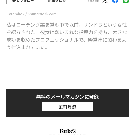
著者フォロー
記事を保存
Tatomirov / Shutterstock.com
私はコーチング業を営む中で以前、サンドラという女性
を紹介された。彼女は類いまれな指導力を持ち、大きな
成功を収めたプロフェッショナルで、経営陣に加わるよ
う仕込まれていた。
advertisement
才能にあふれ成功も収めてきた彼女だが、初回のコーチ
ングの終了時、「実は、お会いするまで非常に緊張して
いました。指導する価値のない人と思われるのではと思
無料のメールマガジンに登録
って……」と心境を明かしてくれた。
無料登録
驚くべき発言だが、私にとっては予想外ではなかった。
以前こうした発言を受けたことがあったからだ。こんな
ことを言うのは、女性のクライアントだけだった。