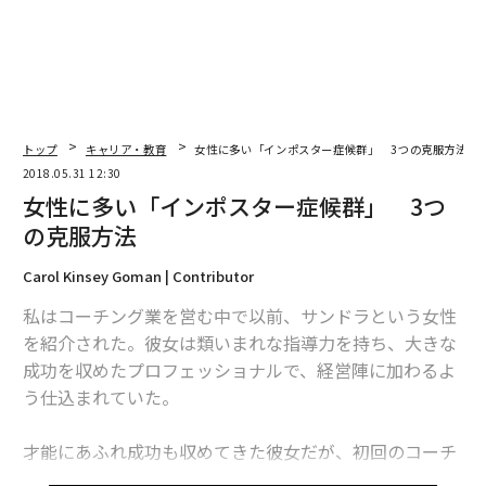
関連記事
メンタルの強い人が持つ7つの習慣
トップ
キャリア・教育
女性に多い「インポスター症候群」 3つの克服方法
今の仕事が「辞め時」だと分かる10のサイン
2018.05.31 12:30
女性に多い「インポスター症候群」 3つ
TEDスピーカーも悩む「インポスター症候群」と「ヒーロー呪縛」
の克服方法
避けられない仕事上のストレス 5つの対処法
Carol Kinsey Goman | Contributor
太陽系で「最もくさい惑星」天王星の衝撃の事実
私はコーチング業を営む中で以前、サンドラという女性
を紹介された。彼女は類いまれな指導力を持ち、大きな
タグ：
成功を収めたプロフェッショナルで、経営陣に加わるよ
ヒューレット・パッカード
デル／Dell
マツダ
コーチ
う仕込まれていた。
才能にあふれ成功も収めてきた彼女だが、初回のコーチ
advertisement
ングの終了時、「実は、お会いするまで非常に緊張して