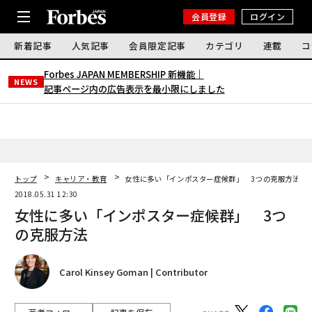
会員登録
ログイン
新着記事
人気記事
会員限定記事
カテゴリ
連載
コ
Forbes JAPAN MEMBERSHIP 新機能｜
NEWS
記事ページ内の広告表示を最小限にしました
トップ
キャリア・教育
女性に多い「インポスター症候群」 3つの克服方法
2018.05.31 12:30
女性に多い「インポスター症候群」 3つ
の克服方法
Carol Kinsey Goman | Contributor