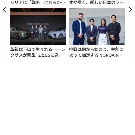
ャリアに「戦略」はあるか。
オが描く、新しい日本のラグ
を満たしていない場合でも応募することが分かった。
トップエグゼクティブのキャ
ジュアリー（中編）
リアに触れる1日│CAREER S
UMMIT 2026
認知心理学の研究によると、成功や失敗への反応には明
確な男女差がある。男性は、成功を自分の能力や才能、
努力などの個人的な要素に結びつける一方、失敗を外部
のせいにしがちだ。女性はその逆で、成功はタイミング
革新は下山で生まれる──レ
挑戦は個から始まり、共創に
や運のおかげとし、失敗は個人的な欠点が原因だと考え
クサスが新型TZとESに込め
よって加速する NORQAIN JA
やすい。
た「DISCOVER」の哲学
PAN 特別座談会
インポスター症候群のわなにはまったとしても、そこに
とどまる必要はない。3つの克服方法は次の通りだ。
1. 成功を自分のものとする
数年前、私はある女性の面接指導をした。応募先の企業
に伝えたい、過去の大きな成功は何か尋ねたところ、数
秒の沈黙があった。彼女はため息をついてからついに
「本当に分かりません。うまくできることはいろいろあ