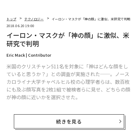
トップ
テクノロジー
イーロン・マスクが「神の顔」に激似、米研究で判明
2018.06.20 19:00
イーロン・マスクが「神の顔」に激似、米
研究で判明
Eric Mack | Contributor
米国のクリスチャン511名を対象に「神はどんな顔をし
ていると思うか？」との調査が実施された──。ノース
カロライナ大学チャペルヒル校の心理学者らは、数百枚
にも及ぶ顔写真を2枚1組で被検者らに見せ、どちらの顔
が神の顔に近いかを選択させた。
研究チームはそこから得たデータをもとに画像を組み合
わせ、一枚の顔写真を合成した。写真に浮かんだ人物が
続きを見る
イーロン・マスクに酷似しているとニュースサイト「Gi
zmodo」は指摘している。