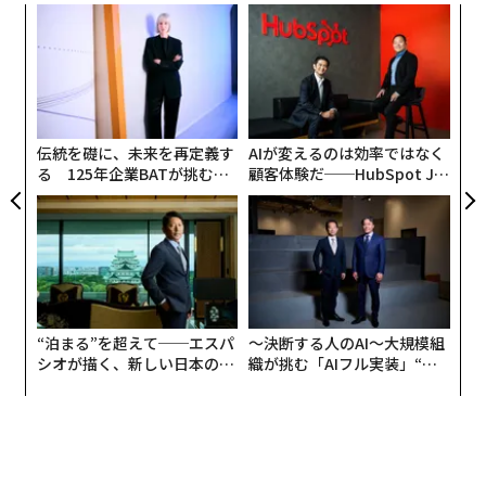
な
術
た
〜
ア
金
個
ェ
伝統を礎に、未来を再定義す
AIが変えるのは効率ではなく
る 125年企業BATが挑むス
顧客体験だ──HubSpot Ja
モークレスな未来
panが語る「Grow Better」
な組織のつくり方
“泊まる”を超えて──エスパ
〜決断する人のAI〜大規模組
シオが描く、新しい日本のラ
織が挑む「AIフル実装」“使
グジュアリー（前編）
う”企業から“動く”企業へ【N
TTドコモビジネス×PwC】