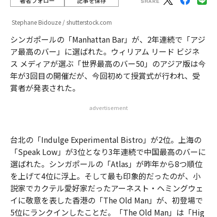
著者フォロー
記事を保存
Stephane Bidouze / shutterstock.com
シンガポールの「Manhattan Bar」が、2年連続で「アジ
ア最高のバー」に選ばれた。ウィリアム リード ビジネ
ス メディアが選ぶ「世界最高のバー50」のアジア版は今
年が3回目の開催だが、今回初めて授賞式が行われ、受
賞者が発表された。
advertisement
台北の「Indulge Experimental Bistro」が2位。上海の
「Speak Low」が3位となり3年連続で中国最高のバーに
選ばれた。シンガポールの「Atlas」が昨年から8つ順位
を上げて4位に浮上。そして最も印象的だったのが、小
説家でカクテル愛好家だったアーネスト・ヘミングウェ
イに敬意を表した香港の「The Old Man」が、初登場で
5位にランクインしたことだ。「The Old Man」は「Hig