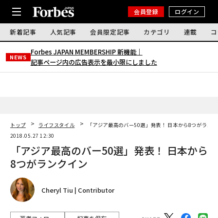
会員登録
ログイン
新着記事
人気記事
会員限定記事
カテゴリ
連載
コ
Forbes JAPAN MEMBERSHIP 新機能｜
NEWS
記事ページ内の広告表示を最小限にしました
トップ
ライフスタイル
「アジア最高のバー50選」発表！ 日本から8つがラン
2018.05.27 12:30
「アジア最高のバー50選」発表！ 日本から
8つがランクイン
Cheryl Tiu | Contributor