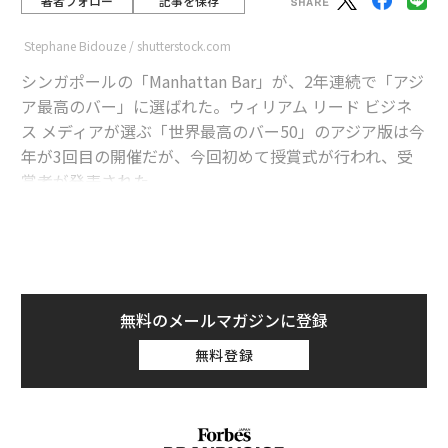
著者フォロー
記事を保存
Stephane Bidouze / shutterstock.com
シンガポールの「Manhattan Bar」が、2年連続で「アジ
ア最高のバー」に選ばれた。ウィリアム リード ビジネ
ス メディアが選ぶ「世界最高のバー50」のアジア版は今
年が3回目の開催だが、今回初めて授賞式が行われ、受
賞者が発表された。
advertisement
台北の「Indulge Experimental Bistro」が2位。上海の
「Speak Low」が3位となり3年連続で中国最高のバーに
無料のメールマガジンに登録
選ばれた。シンガポールの「Atlas」が昨年から8つ順位
無料登録
を上げて4位に浮上。そして最も印象的だったのが、小
説家でカクテル愛好家だったアーネスト・ヘミングウェ
イに敬意を表した香港の「The Old Man」が、初登場で
5位にランクインしたことだ。「The Old Man」は「Hig