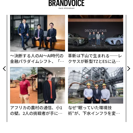
hest New Entry Award」を受賞している。
〈7
今年は8つのバーが初のランクインとなった。「The Old
ャ
Man」（5位）のほか、「Smalls」（バンコク・29
ト
位）、「Gen Yamamoto」（東京・34位）、「Junglebi
“
リア
オ
rd」（クアラルンプール・38位）、「Mixology Salon」
UM
ジ
（東京・40位）、「Coley」（クアラルンプール・46
〜決断する人のAI〜AI時代の
革新は下山で生まれる──レ
位）、「The Ritz Carlton Bar & Lounge」（マカオ・48
金融パラダイムシフト、「超
クサスが新型TZとESに込め
位）、「Ku Bar」（バンコク・49位）だ。
個別化」の核心 【MUFG×ウ
た「DISCOVER」の哲学
ェルスナビ×PwC】
アフリカの農村の通信、小1
なぜ“眠っていた環境技
の壁。2人の挑戦者が手にし
術”が、下水インフラを変え
た「次なる武器」
たのか──産総研×月島JFE
アクアソリューションの10年