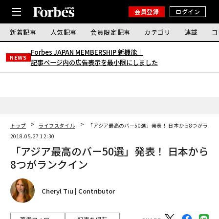
会員登録
ログイン
新着記事
人気記事
会員限定記事
カテゴリ
連載
コ
Forbes JAPAN MEMBERSHIP 新機能｜
NEWS
記事ページ内の広告表示を最小限にしました
トップ
ライフスタイル
「アジア最高のバー50選」発表！ 日本から8つがラン
2018.05.27 12:30
「アジア最高のバー50選」発表！ 日本から
8つがランクイン
Cheryl Tiu | Contributor