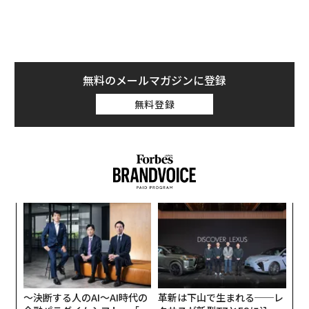
位）、「Gen Yamamoto」（東京・34位）、「Junglebi
rd」（クアラルンプール・38位）、「Mixology Salon」
〈7
（東京・40位）、「Coley」（クアラルンプール・46
ャ
位）、「The Ritz Carlton Bar & Lounge」（マカオ・48
ト
“
位）、「Ku Bar」（バンコク・49位）だ。
リア
オ
UM
ジ
「The Curator Coffee and Cocktails」（25位）がフィ
〜決断する人のAI〜AI時代の
革新は下山で生まれる──レ
リピンでは唯一選出されている。また最も多くランクイ
金融パラダイムシフト、「超
クサスが新型TZとESに込め
ンした国はシンガポールと中国で、それぞれ12ずつ選ば
個別化」の核心 【MUFG×ウ
た「DISCOVER」の哲学
れている。
ェルスナビ×PwC】
特別賞として、バンコクの「Rabbit Hole」が、今後よ
り上位に入るポテンシャルをもった人気上昇中のバーと
して「One To Watch Award」を受賞。シンガポール「N
アフリカの農村の通信、小1
なぜ“眠っていた環境技
ative」のバーテンダーであるVijay Mudaliarが「Barten
の壁。2人の挑戦者が手にし
術”が、下水インフラを変え
ders’ Bartender」を受賞した。
た「次なる武器」
たのか──産総研×月島JFE
アクアソリューションの10年
「アジア最高のバー2018」は以下の通り