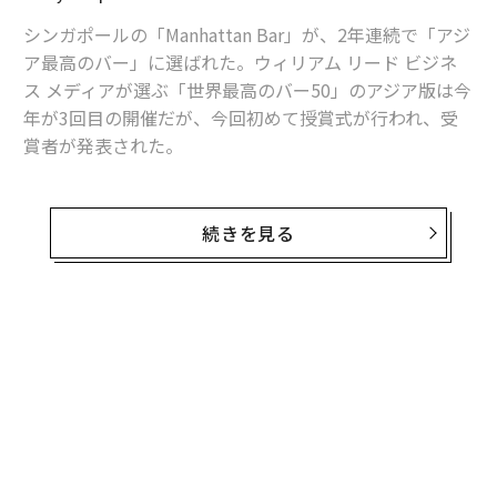
ハリポタから16年、エマ・ワトソンが年収15億円を稼げる理由
シンガポールの「Manhattan Bar」が、2年連続で「アジ
ア最高のバー」に選ばれた。ウィリアム リード ビジネ
時計のプロが「自分の時計として欲しいと思う」時計
ス メディアが選ぶ「世界最高のバー50」のアジア版は今
年が3回目の開催だが、今回初めて授賞式が行われ、受
タグ：
alice
アーネスト・ヘミングウェイ
デル／Dell
ジンガ
賞者が発表された。
台北の「Indulge Experimental Bistro」が2位。上海の
advertisement
「Speak Low」が3位となり3年連続で中国最高のバーに
続きを見る
選ばれた。シンガポールの「Atlas」が昨年から8つ順位
を上げて4位に浮上。そして最も印象的だったのが、小
説家でカクテル愛好家だったアーネスト・ヘミングウェ
イに敬意を表した香港の「The Old Man」が、初登場で
無料のメールマガジンに登録
5位にランクインしたことだ。「The Old Man」は「Hig
無料登録
hest New Entry Award」を受賞している。
今年は8つのバーが初のランクインとなった。「The Old
Man」（5位）のほか、「Smalls」（バンコク・29