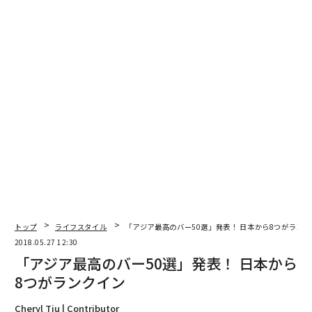
2026年9月号発売中
最新号の購入はこちらから
メンバーシップに登録する
関連記事
トップ
ライフスタイル
「アジア最高のバー50選」発表！ 日本から8つがラン
日本産ウイスキーの「危機」について知っておくべき4つのこと
2018.05.27 12:30
「アジア最高のバー50選」発表！ 日本から
今の仕事が「辞め時」だと分かる10のサイン
8つがランクイン
レクサスLF-1は世界で一番セクシーなSUV？
Cheryl Tiu | Contributor