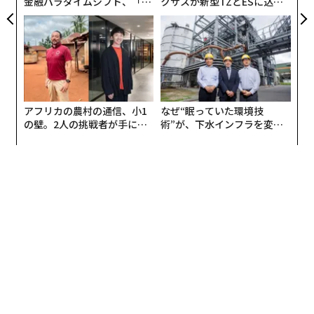
1. Manhattan｜シンガポール
2. Indulge Experimental Bistro｜台北
3. Speak Low｜上海
4. Atlas｜シンガポール
5. The Old Man｜香港
6. High Five｜東京
7. Tippling Club｜シンガポール
8. Native｜シンガポール
9. The Bamboo Bar｜バンコク
10. Lobster Bar & Grill｜香港
次ページ ＞
11位〜、東京からは6軒選出
1
2
翻訳・編集＝宮本裕人