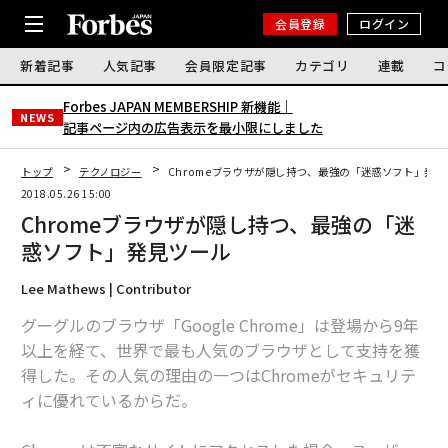
会員登録
ログイン
新着記事
人気記事
会員限定記事
カテゴリ
連載
コ
Forbes JAPAN MEMBERSHIP 新機能｜
NEWS
記事ページ内の広告表示を最小限にしました
トップ
テクノロジー
Chromeブラウザが隠し持つ、最強の「迷惑ソフト」発見
2018.05.26 15:00
Chromeブラウザが隠し持つ、最強の「迷
惑ソフト」発見ツール
Lee Mathews | Contributor
グーグルのブラウザ「Google Chrome」は登場から9年
以上を経て、世界で最も人気のブラウザとして支持を獲
得した。その人気の理由の一つはChromeがセキュリテ
ィに優れているからだ。