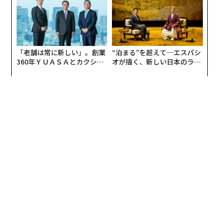
「老舗は常に新しい」。創業
“泊まる”を超えて─エスパシ
360年ＹＵＡＳＡとカクシン
オが描く、新しい日本のラグ
CEO田尻望が語る、AIを超え
ジュアリー（中編）
る人の価値
編集＝上田裕資