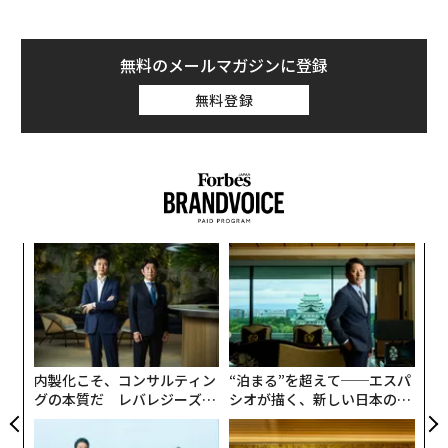
う典型的な詐欺のメールだった。しかし、それにしても
異様なのは、差出人が筆者自身になっていたことだ。自
分にこのようなメールを送った覚えはないのに、なぜG
無料のメールマガジンに登録
mailは騙されたのだろうか。
無料登録
今回の迷惑メールを送った業者が利用したのが、「バウ
ンスメール」の機能だ。何らかの理由で宛先にメッセー
ジが届けられない場合、ほとんどのメールサーバーはメ
ールをリジェクトするが、一部のサーバーは差出人にメ
ッセージの本文を送り返している。
代の
A
「超
顧客
×ウ
pa
「
な
左右
T
日
内製化こそ、コンサルティン
“泊まる”を超えて──エスパ
グの本質だ レバレジーズが
シオが描く、新しい日本のラ
実践する、次世代ファームの
グジュアリー（前編）
全貌