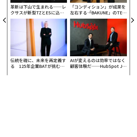
全
革新は下山で生まれる──レ
「コンディション」が成果を
クサスが新型TZとESに込め
左右する――「BAKUNE」のTEN
た「DISCOVER」の哲学
TIALが支える「挑戦者の明
日」
伝統を礎に、未来を再定義す
AIが変えるのは効率ではなく
る 125年企業BATが挑むス
顧客体験だ──HubSpot Ja
モークレスな未来
panが語る「Grow Better」
な組織のつくり方
編集＝上田裕資